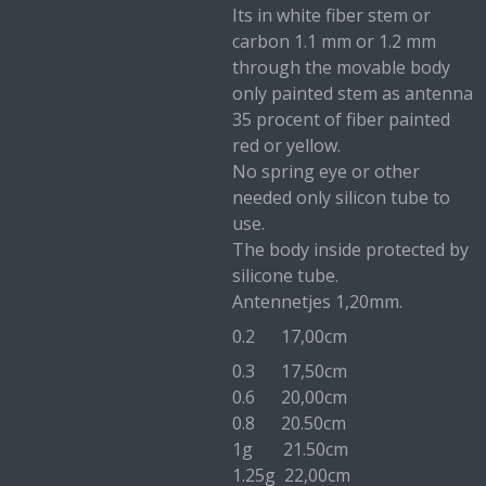
Its in white fiber stem or
carbon 1.1 mm or 1.2 mm
through the movable body
only painted stem as antenna
35 procent of fiber painted
red or yellow.
No spring eye or other
needed only silicon tube to
use.
The body inside protected by
silicone tube.
Antennetjes 1,20mm.
0.2 17,00cm
0.3 17,50cm
0.6 20,00cm
0.8 20.50cm
1g 21.50cm
1.25g 22,00cm