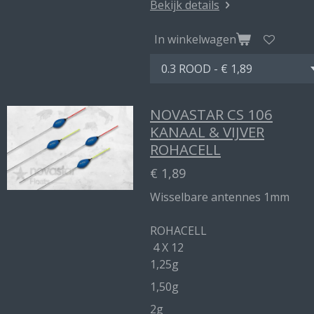
Bekijk details
In winkelwagen
NOVASTAR CS 106
KANAAL & VIJVER
ROHACELL
€ 1,89
Wisselbare antennes 1mm
ROHACELL
4 X 12
1,25g
1,50g
2g