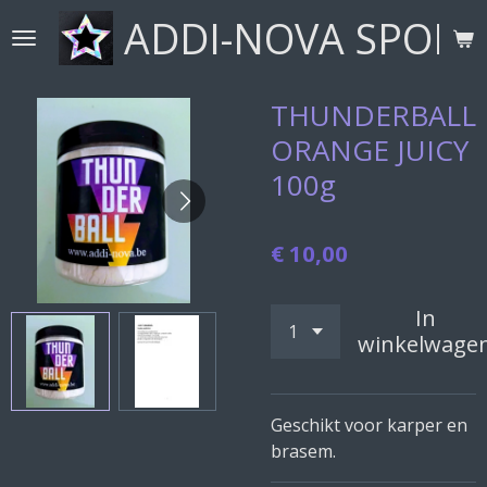
ADDI-NOVA SPORT
Ga
direct
naar
de
THUNDERBALL
hoofdinhoud
ORANGE JUICY
100g
€ 10,00
In
winkelwage
Geschikt voor karper en
brasem.