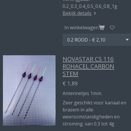
0.2_0.3_0.4_0.5_0.6_0.8_1g
Bekijk details
In winkelwagen
NOVASTAR CS 116
ROHACEL CARBON
STEM
€ 1,89
Antennetjes 1mm.
Zeer geschikt voor kanaal en
brasem in alle
weersomstandigheden en
stroming. van 0.3 tot 4g