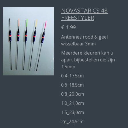
NOVASTAR CS 48
FREESTYLER
€ 1,99
Antennes rood & geel
wisselbaar 3mm
Meerdere kleuren kan u
apart bijbestellen die zijn
1.5mm
0.4_17.5cm
0.6_18.5cm
0.8_20,0cm
1.0_21,0cm
1.5_23,0cm
2g_24,5cm