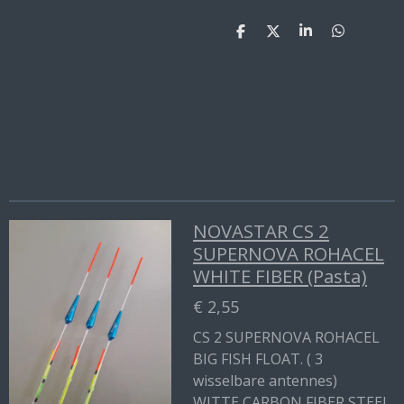
D
D
S
D
e
e
h
e
l
e
a
l
e
l
r
e
n
e
n
NOVASTAR CS 2
SUPERNOVA ROHACEL
WHITE FIBER (Pasta)
€ 2,55
CS 2 SUPERNOVA ROHACEL
BIG FISH FLOAT. ( 3
wisselbare antennes)
WITTE CARBON FIBER STEEL