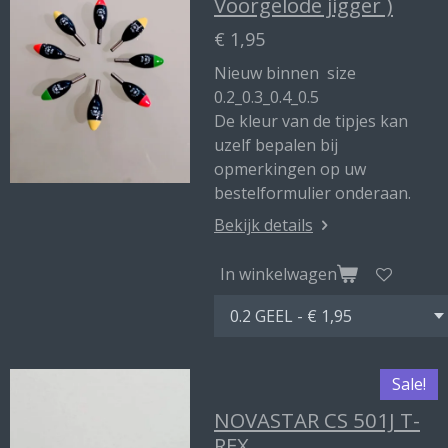
Voorgelode jigger )
€ 1,95
Nieuw binnen size
0.2_0.3_0.4_0.5
De kleur van de tipjes kan
uzelf bepalen bij
opmerkingen op uw
bestelformulier onderaan.
Bekijk details
In winkelwagen
Sale!
NOVASTAR CS 501J T-
REX