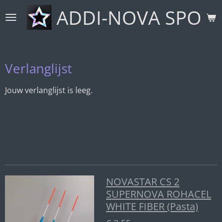
ADDI-NOVA SPORT
Ga
direct
naar
de
hoofdinhoud
Verlanglijst
Jouw verlanglijst is leeg.
NOVASTAR CS 2
SUPERNOVA ROHACEL
WHITE FIBER (Pasta)