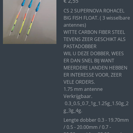
€ 2,55
CS 2 SUPERNOVA ROHACEL
BIG FISH FLOAT. ( 3 wisselbare
antennes)
WITTE CARBON FIBER STEEL
TEVENS ZEER GESCHIKT ALS
PASTADOBBER
WIL U DEZE DOBBER, WEES
ER DAN SNEL BIJ WANT
MEERDERE LANDEN HEBBEN
ER INTERESSE VOOR, ZEER
VELE ORDERS.
1.75 mm antenne
Verkrijgbaar.
0.3_0.5_0.7_1g_1.25g_1.50g_2
g_3g_4g.
Lengte dobber 0.3 - 19.70mm
/ 0.5 - 20.00mm / 0.7 -