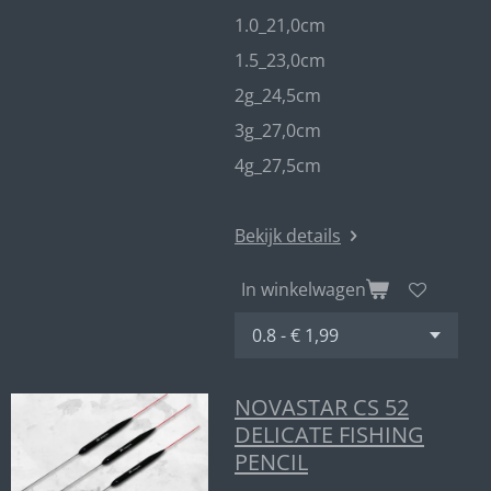
1.0_21,0cm
1.5_23,0cm
2g_24,5cm
3g_27,0cm
4g_27,5cm
Bekijk details
In winkelwagen
NOVASTAR CS 52
DELICATE FISHING
PENCIL