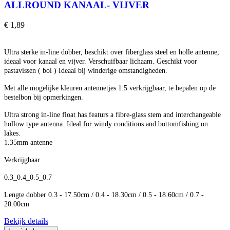
ALLROUND KANAAL- VIJVER
€ 1,89
Ultra sterke in-line dobber, beschikt over fiberglass steel en holle antenne,
ideaal voor kanaal en vijver. Verschuifbaar lichaam. Geschikt voor
pastavissen ( bol ) Ideaal bij winderige omstandigheden.
Met alle mogelijke kleuren antennetjes 1.5 verkrijgbaar, te bepalen op de
bestelbon bij opmerkingen.
Ultra strong in-line float has featurs a fibre-glass stem and interchangeable
hollow type antenna. Ideal for windy conditions and bottomfishing on
lakes.
1.35mm antenne
Verkrijgbaar
0.3_
0.4_
0.5_0
.7
Lengte dobber 0.3 - 17.50cm / 0.4 - 18.30cm / 0.5 - 18.60cm / 0.7 -
20.00cm
Bekijk details