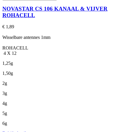
NOVASTAR CS 106 KANAAL & VIJVER
ROHACELL
€ 1,89
Wisselbare antennes 1mm
ROHACELL
4 X 12
1,25g
1,50g
2g
3g
4g
5g
6g