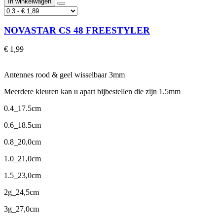
In winkelwagen
NOVASTAR CS 48 FREESTYLER
€ 1,99
Antennes rood & geel wisselbaar 3mm
Meerdere kleuren kan u apart bijbestellen die zijn 1.5mm
0.4_17.5cm
0.6_18.5cm
0.8_20,0cm
1.0_21,0cm
1.5_23,0cm
2g_24,5cm
3g_27,0cm