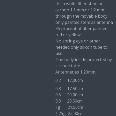
Its in white fiber stem or
carbon 1.1 mm or 1.2 mm
through the movable body
only painted stem as antenna
35 procent of fiber painted
red or yellow.
No spring eye or other
needed only silicon tube to
use.
The body inside protected by
silicone tube.
Antennetjes 1,20mm.
0.2 17,00cm
0.3 17,50cm
0.6 20,00cm
0.8 20.50cm
1g 21.50cm
1.25g 22,00cm