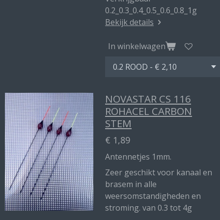
0.2_0.3_0.4_0.5_0.6_0.8_1g
Bekijk details
In winkelwagen
NOVASTAR CS 116
ROHACEL CARBON
STEM
€ 1,89
Antennetjes 1mm.
Zeer geschikt voor kanaal en
brasem in alle
weersomstandigheden en
stroming. van 0.3 tot 4g