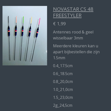
NOVASTAR CS 48
FREESTYLER
€ 1,99
Antennes rood & geel
wisselbaar 3mm
Meerdere kleuren kan u
apart bijbestellen die zijn
1.5mm
0.4_17.5cm
0.6_18.5cm
0.8_20,0cm
1.0_21,0cm
1.5_23,0cm
2g_24,5cm