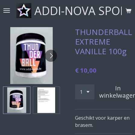
ADDI-NOVA SPORT
Ga
direct
naar
de
THUNDERBALL
hoofdinhoud
EXTREME
VANILLE 100g
€ 10,00
In
winkelwage
Geschikt voor karper en
brasem.