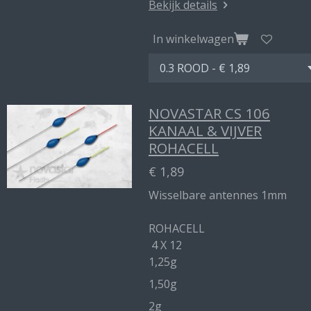
Bekijk details
In winkelwagen
NOVASTAR CS 106
KANAAL & VIJVER
ROHACELL
€ 1,89
Wisselbare antennes 1mm
ROHACELL
4 X 12
1,25g
1,50g
2g