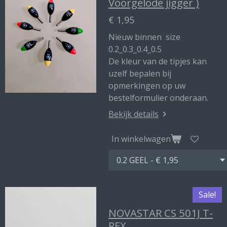
Voorgelode jigger )
€ 1,95
Nieuw binnen size
0.2_0.3_0.4_0.5
De kleur van de tipjes kan
uzelf bepalen bij
opmerkingen op uw
bestelformulier onderaan.
Bekijk details
In winkelwagen
Sale!
NOVASTAR CS 501J T-
REX