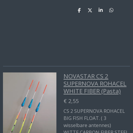
D
D
S
D
e
e
h
e
l
e
a
l
e
l
r
e
n
e
n
NOVASTAR CS 2
SUPERNOVA ROHACEL
WHITE FIBER (Pasta)
€ 2,55
CS 2 SUPERNOVA ROHACEL
BIG FISH FLOAT. ( 3
wisselbare antennes)
WITTE CARBON FIBER STEEL