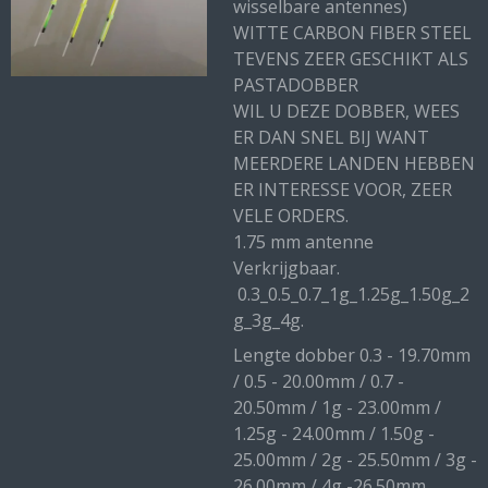
wisselbare antennes)
WITTE CARBON FIBER STEEL
TEVENS ZEER GESCHIKT ALS
PASTADOBBER
WIL U DEZE DOBBER, WEES
ER DAN SNEL BIJ WANT
MEERDERE LANDEN HEBBEN
ER INTERESSE VOOR, ZEER
VELE ORDERS.
1.75 mm antenne
Verkrijgbaar.
0.3_0.5_0.7_1g_1.25g_1.50g_2
g_3g_4g.
Lengte dobber 0.3 - 19.70mm
/ 0.5 - 20.00mm / 0.7 -
20.50mm / 1g - 23.00mm /
1.25g - 24.00mm / 1.50g -
25.00mm / 2g - 25.50mm / 3g -
26.00mm / 4g -26.50mm