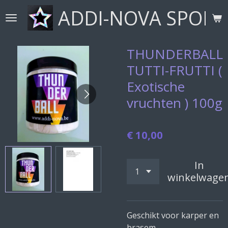
ADDI-NOVA SPORT
Ga
direct
naar
de
THUNDERBALL
hoofdinhoud
TUTTI-FRUTTI (
Exotische
vruchten ) 100g
€ 10,00
In
winkelwage
Geschikt voor karper en
brasem.