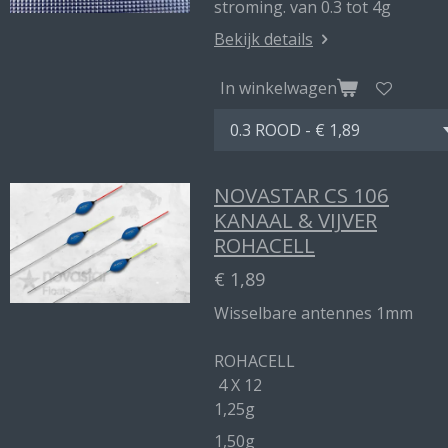
stroming. van 0.3 tot 4g
Bekijk details
In winkelwagen
NOVASTAR CS 106
KANAAL & VIJVER
ROHACELL
€ 1,89
Wisselbare antennes 1mm
ROHACELL
4 X 12
1,25g
1,50g