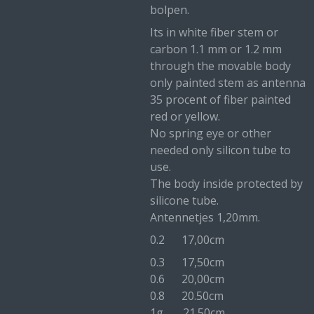
bolpen.
Its in white fiber stem or
carbon 1.1 mm or 1.2 mm
through the movable body
only painted stem as antenna
35 procent of fiber painted
red or yellow.
No spring eye or other
needed only silicon tube to
use.
The body inside protected by
silicone tube.
Antennetjes 1,20mm.
0.2 17,00cm
0.3 17,50cm
0.6 20,00cm
0.8 20.50cm
1g 21.50cm