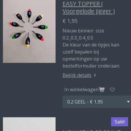
EASY TOPPER (
Voorgelode jigger )
€ 1,95
Nieuw binnen size
0.2_0.3_0.4_0.5
De kleur van de tipjes kan
uzelf bepalen bij
opmerkingen op uw
bestelformulier onderaan.
Bekijk details
In winkelwagen
Sale!