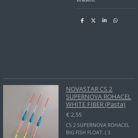
D
D
S
D
e
e
h
e
l
e
a
l
e
l
r
e
n
e
n
NOVASTAR CS 2
SUPERNOVA ROHACEL
WHITE FIBER (Pasta)
€ 2,55
CS 2 SUPERNOVA ROHACEL
BIG FISH FLOAT. ( 3