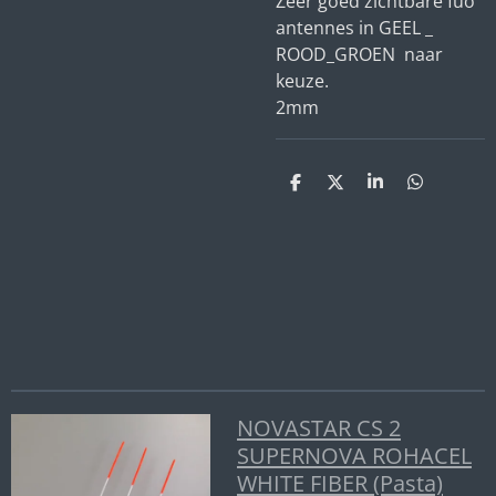
Zeer goed zichtbare fuo
antennes in GEEL _
ROOD_GROEN
naar
keuze.
2mm
D
D
S
D
e
e
h
e
l
e
a
l
e
l
r
e
n
e
n
NOVASTAR CS 2
SUPERNOVA ROHACEL
WHITE FIBER (Pasta)