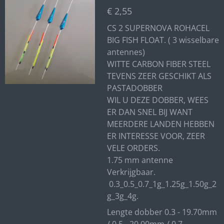
€ 2,55
CS 2 SUPERNOVA ROHACEL
BIG FISH FLOAT. ( 3 wisselbare
antennes)
WITTE CARBON FIBER STEEL
TEVENS ZEER GESCHIKT ALS
PASTADOBBER
WIL U DEZE DOBBER, WEES
ER DAN SNEL BIJ WANT
MEERDERE LANDEN HEBBEN
ER INTERESSE VOOR, ZEER
VELE ORDERS.
1.75 mm antenne
Verkrijgbaar.
0.3_0.5_0.7_1g_1.25g_1.50g_2
g_3g_4g.
Lengte dobber 0.3 - 19.70mm