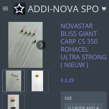
ADDI-NOVA SPORT
Ga
direct
naar
de
NOVASTAR
hoofdinhoud
BLISS GIANT
CARP CS 350
ROHACEL
ULTRA STRONG
( NIEUW )
€ 2,25
SIZE