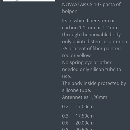
NOVASTAR CS 107 pasta of
bolpen.
Its in white fiber stem or
carbon 1.1 mm or 1.2 mm
through the movable body
only painted stem as antenna
35 procent of fiber painted
red or yellow.
No spring eye or other
needed only silicon tube to
use.
The body inside protected by
silicone tube.
Antennetjes 1,20mm.
0.2 17,00cm
0.3 17,50cm
0.6 20,00cm
0.8 20.50cm