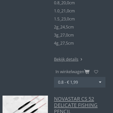
0.8_20,0cm
1.0_21,0cm
1.5_23,0cm
2g_24,5cm
3g_27,0cm
4g_27,5cm
Bekijk details
In winkelwagen
NOVASTAR CS 52
DELICATE FISHING
PENCIL