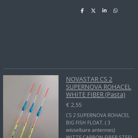
D
D
S
D
e
e
h
e
l
e
a
l
e
l
r
e
n
e
n
NOVASTAR CS 2
SUPERNOVA ROHACEL
WHITE FIBER (Pasta)
€ 2,55
CS 2 SUPERNOVA ROHACEL
BIG FISH FLOAT. ( 3
wisselbare antennes)
WITTE CARBON FIBER STEEL