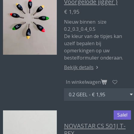
Voorgelode jigger )
€ 1,95
Nieuw binnen size
0.2_0.3_0.4_0.5
De kleur van de tipjes kan
uzelf bepalen bij
opmerkingen op uw
bestelformulier onderaan.
Bekijk details
In winkelwagen
Sale!
NOVASTAR CS 501J T-
REX