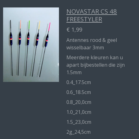
NOVASTAR CS 48
FREESTYLER
€ 1,99
Antennes rood & geel
wisselbaar 3mm
Meerdere kleuren kan u
apart bijbestellen die zijn
1.5mm
0.4_17.5cm
0.6_18.5cm
0.8_20,0cm
1.0_21,0cm
1.5_23,0cm
2g_24,5cm