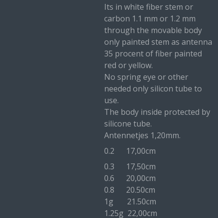
Its in white fiber stem or
carbon 1.1 mm or 1.2 mm
through the movable body
only painted stem as antenna
35 procent of fiber painted
red or yellow.
No spring eye or other
needed only silicon tube to
use.
The body inside protected by
silicone tube.
Antennetjes 1,20mm.
0.2 17,00cm
0.3 17,50cm
0.6 20,00cm
0.8 20.50cm
1g 21.50cm
1.25g 22,00cm