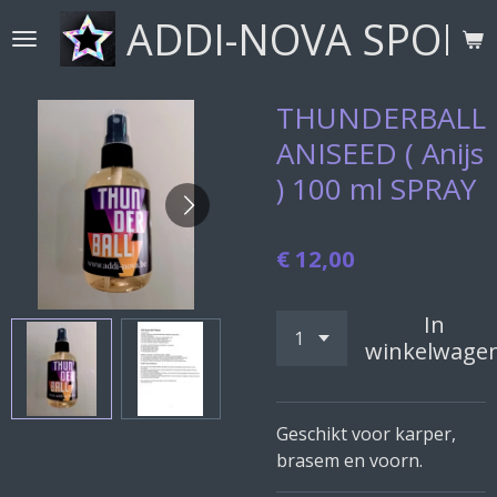
ADDI-NOVA SPORT
Ga
direct
naar
de
THUNDERBALL
hoofdinhoud
ANISEED ( Anijs
) 100 ml SPRAY
€ 12,00
In
winkelwage
Geschikt voor karper,
brasem en voorn.