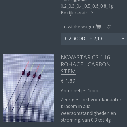
0.2_0.3_0.4_0.5_0.6_0.8_1g
Bekijk details
In winkelwagen
NOVASTAR CS 116
ROHACEL CARBON
STEM
€ 1,89
Antennetjes 1mm.
Zeer geschikt voor kanaal en
brasem in alle
weersomstandigheden en
stroming. van 0.3 tot 4g