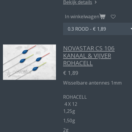
Bekijk details
In winkelwagen
NOVASTAR CS 106
KANAAL & VIJVER
ROHACELL
€ 1,89
Wisselbare antennes 1mm
ROHACELL
4 X 12
1,25g
1,50g
2g