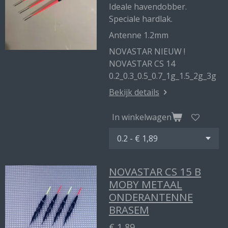
Ideale havendobber.
Speciale hardlak.
Antenne 1.2mm
NOVASTAR NIEUW !
NOVASTAR CS 14
0.2_0.3_0.5_0.7_1g_1.5_2g_3g
Bekijk details
In winkelwagen
NOVASTAR CS 15 B
MOBY METAAL
ONDERANTENNE
BRASEM
€ 1,89