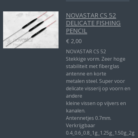
NOVASTAR CS 52
DELICATE FISHING
PENCIL
€ 2,00
NOVASTAR CS 52
Stekkige vorm. Zeer hoge
stabiliteit met fiberglas
antenne en korte
metalen steel. Super voor
delicate visserij op voorn en
andere
kleine vissen op vijvers en
kanalen.
Antennetjes 0.7mm.
Verkrijgbaar
0.4_0.6_0.8_1g_1.25g_1.50g_2g