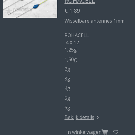
ROHACELL
€ 1,89
Wisselbare antennes 1mm
ROHACELL
4 X 12
1,25g
1,50g
2g
3g
4g
5g
6g
Bekijk details
In winkelwagen