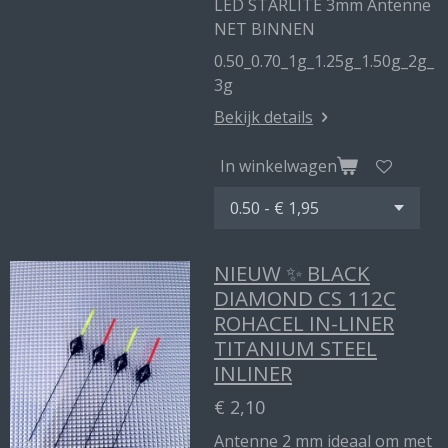
LED STARLITE 3mm Antenne
NET BINNEN
0.50_0.70_1g_1.25g_1.50g_2g_
3g
Bekijk details
In winkelwagen
NIEUW ✨ BLACK
DIAMOND CS 112C
ROHACEL IN-LINER
TITANIUM STEEL
INLINER
€ 2,10
Antenne 2 mm ideaal om met