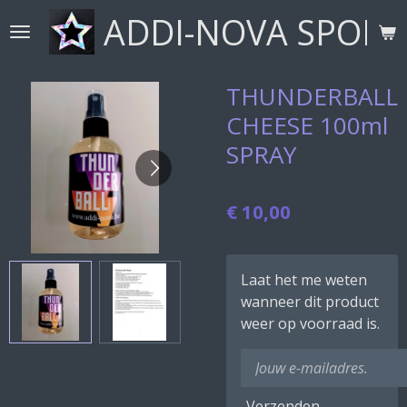
ADDI-NOVA SPORT
Ga
direct
naar
de
THUNDERBALL
hoofdinhoud
CHEESE 100ml
SPRAY
€ 10,00
Laat het me weten
wanneer dit product
weer op voorraad is.
Verzenden