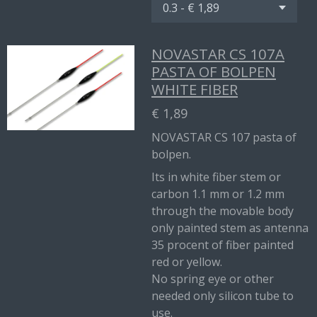
NOVASTAR CS 107A
PASTA OF BOLPEN
WHITE FIBER
€ 1,89
NOVASTAR CS 107 pasta of
bolpen.
Its in white fiber stem or
carbon 1.1 mm or 1.2 mm
through the movable body
only painted stem as antenna
35 procent of fiber painted
red or yellow.
No spring eye or other
needed only silicon tube to
use.