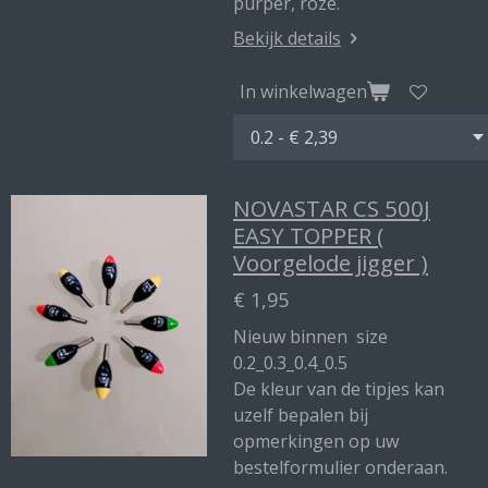
purper, roze.
Bekijk details
In winkelwagen
NOVASTAR CS 500J
EASY TOPPER (
Voorgelode jigger )
€ 1,95
Nieuw binnen size
0.2_0.3_0.4_0.5
De kleur van de tipjes kan
uzelf bepalen bij
opmerkingen op uw
bestelformulier onderaan.