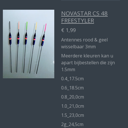
NOVASTAR CS 48
FREESTYLER
€ 1,99
Antennes rood & geel
wisselbaar 3mm
Meerdere kleuren kan u
apart bijbestellen die zijn
1.5mm
0.4_17.5cm
0.6_18.5cm
0.8_20,0cm
1.0_21,0cm
1.5_23,0cm
2g_24,5cm