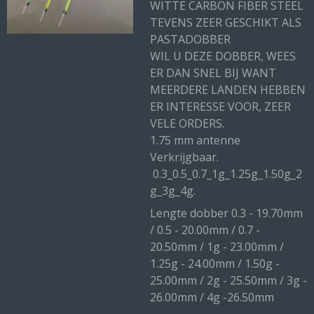
WITTE CARBON FIBER STEEL
TEVENS ZEER GESCHIKT ALS
PASTADOBBER
WIL U DEZE DOBBER, WEES
ER DAN SNEL BIJ WANT
MEERDERE LANDEN HEBBEN
ER INTERESSE VOOR, ZEER
VELE ORDERS.
1.75 mm antenne
Verkrijgbaar.
0.3_0.5_0.7_1g_1.25g_1.50g_2
g_3g_4g.
Lengte dobber 0.3 - 19.70mm
/ 0.5 - 20.00mm / 0.7 -
20.50mm / 1g - 23.00mm /
1.25g - 24.00mm / 1.50g -
25.00mm / 2g - 25.50mm / 3g -
26.00mm / 4g -26.50mm