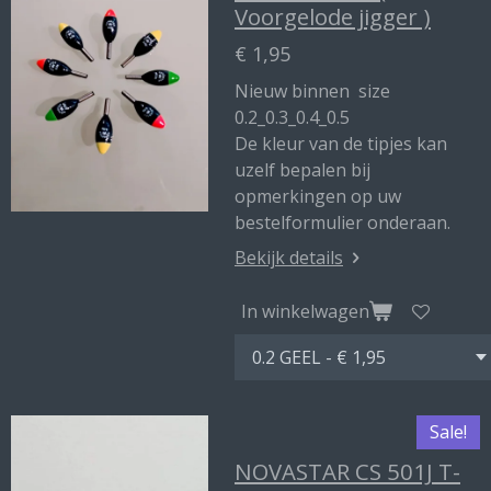
Voorgelode jigger )
€ 1,95
Nieuw binnen size
0.2_0.3_0.4_0.5
De kleur van de tipjes kan
uzelf bepalen bij
opmerkingen op uw
bestelformulier onderaan.
Bekijk details
In winkelwagen
Sale!
NOVASTAR CS 501J T-