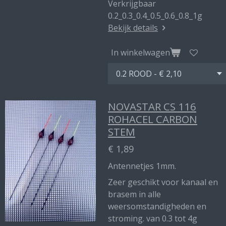
Verkrijgbaar
0.2_0.3_0.4_0.5_0.6_0.8_1g
Bekijk details
In winkelwagen
NOVASTAR CS 116
ROHACEL CARBON
STEM
€ 1,89
Antennetjes 1mm.
Zeer geschikt voor kanaal en
brasem in alle
weersomstandigheden en
stroming. van 0.3 tot 4g