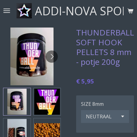
ADDI-NOVA SPORT
Ga
direct
naar
de
THUNDERBALL
hoofdinhoud
SOFT HOOK
PELLETS 8 mm
- potje 200g
€ 5,95
SIZE 8mm