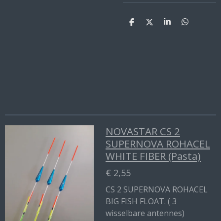
D
D
S
D
e
e
h
e
l
e
a
l
e
l
r
e
n
e
n
NOVASTAR CS 2
SUPERNOVA ROHACEL
WHITE FIBER (Pasta)
€ 2,55
CS 2 SUPERNOVA ROHACEL
BIG FISH FLOAT. ( 3
wisselbare antennes)