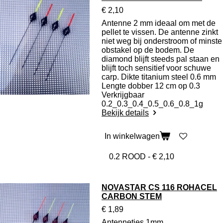
€ 2,10
Antenne 2 mm ideaal om met de
pellet te vissen. De antenne zinkt
niet weg bij onderstroom of minste
obstakel op de bodem. De
diamond blijft steeds pal staan en
blijft toch sensitief voor schuwe
carp. Dikte titanium steel 0.6 mm
Lengte dobber 12 cm op 0.3
Verkrijgbaar
0.2_0.3_0.4_0.5_0.6_0.8_1g
Bekijk details
In winkelwagen
NOVASTAR CS 116 ROHACEL
CARBON STEM
€ 1,89
Antennetjes 1mm.