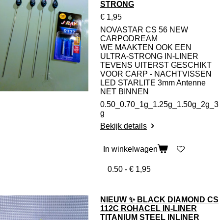
STRONG
€ 1,95
NOVASTAR CS 56 NEW
CARPODREAM
WE MAAKTEN OOK EEN
ULTRA-STRONG IN-LINER
TEVENS UITERST GESCHIKT
VOOR CARP - NACHTVISSEN
LED STARLITE 3mm Antenne
NET BINNEN
0.50_0.70_1g_1.25g_1.50g_2g_3
g
Bekijk details
In winkelwagen
NIEUW ✨ BLACK DIAMOND CS
112C ROHACEL IN-LINER
TITANIUM STEEL INLINER