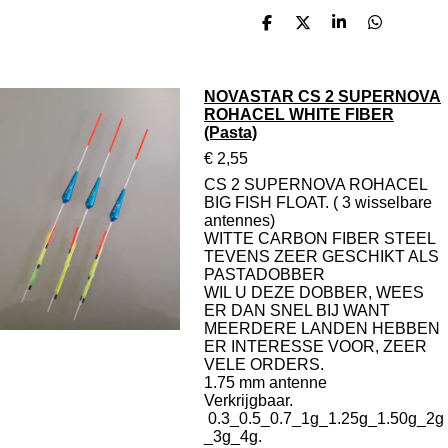
D
D
S
D
e
e
h
e
l
e
a
l
e
l
r
e
n
e
n
NOVASTAR CS 2 SUPERNOVA
ROHACEL WHITE FIBER
(Pasta)
€ 2,55
CS 2 SUPERNOVA ROHACEL
BIG FISH FLOAT. ( 3 wisselbare
antennes)
WITTE CARBON FIBER STEEL
TEVENS ZEER GESCHIKT ALS
PASTADOBBER
WIL U DEZE DOBBER, WEES
ER DAN SNEL BIJ WANT
MEERDERE LANDEN HEBBEN
ER INTERESSE VOOR, ZEER
VELE ORDERS.
1.75 mm antenne
Verkrijgbaar.
0.3_0.5_0.7_1g_1.25g_1.50g_2g
_3g_4g.