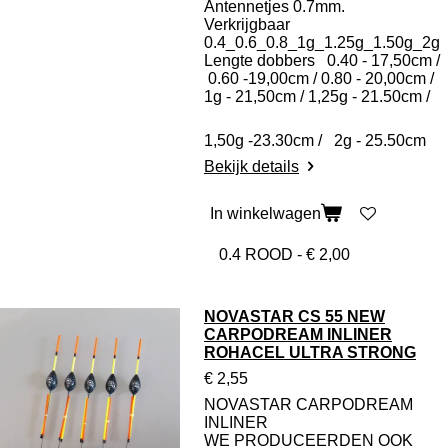
Antennetjes 0.7mm.
Verkrijgbaar
0.4_0.6_0.8_1g_1.25g_1.50g_2g
Lengte dobbers 0.40 - 17,50cm /
0.60 -19,00cm / 0.80 - 20,00cm /
1g - 21,50cm / 1,25g - 21.50cm /
1,50g -23.30cm / 2g - 25.50cm
Bekijk details
In winkelwagen
NOVASTAR CS 55 NEW
CARPODREAM INLINER
ROHACEL ULTRA STRONG
€ 2,55
NOVASTAR CARPODREAM
INLINER
WE PRODUCEERDEN OOK