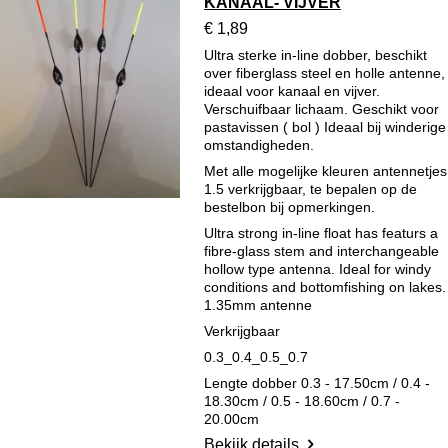
KANAAL- VIJVER
€ 1,89
Ultra sterke in-line dobber, beschikt
over fiberglass steel en holle antenne,
ideaal voor kanaal en vijver.
Verschuifbaar lichaam. Geschikt voor
pastavissen ( bol ) Ideaal bij winderige
omstandigheden.
Met alle mogelijke kleuren antennetjes
1.5 verkrijgbaar, te bepalen op de
bestelbon bij opmerkingen.
Ultra strong in-line float has featurs a
fibre-glass stem and interchangeable
hollow type antenna. Ideal for windy
conditions and bottomfishing on lakes.
1.35mm antenne
Verkrijgbaar
0.3_
0.4_
0.5_0
.7
Lengte dobber 0.3 - 17.50cm / 0.4 -
18.30cm / 0.5 - 18.60cm / 0.7 -
20.00cm
Bekijk details