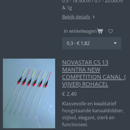
0.5 - 18.50cm / 0.7 - 20.00cm
& 1g
Bekijk details
In winkelwagen
NOVASTAR CS 13
MANTRA NEW
COMPETITION CANAL (
VIJVER) ROHACEL
€ 2,40
Klassevolle en kwalitatief
hoogstaande kanaaldobber,
stijlvol, elegant, sterk en
functioneel.