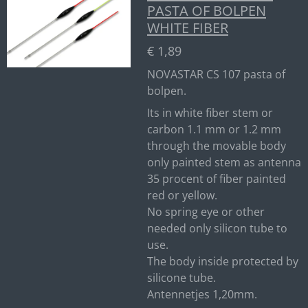
PASTA OF BOLPEN
WHITE FIBER
€ 1,89
NOVASTAR CS 107 pasta of
bolpen.
Its in white fiber stem or
carbon 1.1 mm or 1.2 mm
through the movable body
only painted stem as antenna
35 procent of fiber painted
red or yellow.
No spring eye or other
needed only silicon tube to
use.
The body inside protected by
silicone tube.
Antennetjes 1,20mm.