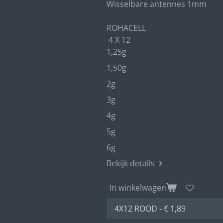
Wisselbare antennes 1mm
ROHACELL
4 X 12
1,25g
1,50g
2g
3g
4g
5g
6g
Bekijk details
In winkelwagen