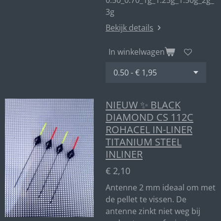
0.50_0.70_1g_1.25g_1.50g_2g_
3g
Bekijk details
In winkelwagen
NIEUW ✨ BLACK
DIAMOND CS 112C
ROHACEL IN-LINER
TITANIUM STEEL
INLINER
€ 2,10
Antenne 2 mm ideaal om met
de pellet te vissen. De
antenne zinkt niet weg bij