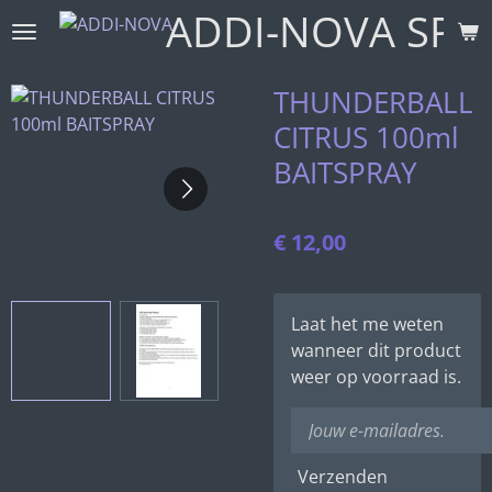
ADDI-NOVA SPO
Ga
direct
naar
THUNDERBALL
de
CITRUS 100ml
hoofdinhoud
BAITSPRAY
€ 12,00
Laat het me weten
wanneer dit product
weer op voorraad is.
Verzenden