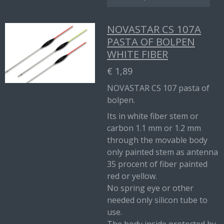
NOVASTAR CS 107A
PASTA OF BOLPEN
WHITE FIBER
€ 1,89
NOVASTAR CS 107 pasta of
bolpen.
Its in white fiber stem or
carbon 1.1 mm or 1.2 mm
through the movable body
only painted stem as antenna
35 procent of fiber painted
red or yellow.
No spring eye or other
needed only silicon tube to
use.