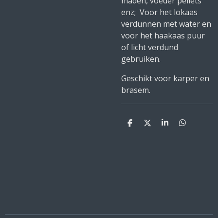
maden, voeder pellets
enz; Voor het lokaas
verdunnen met water en
voor het haakaas puur
of licht verdund
gebruiken.
Geschikt voor karper en
brasem.
D
D
S
D
e
e
h
e
l
e
a
l
e
l
r
e
n
e
n