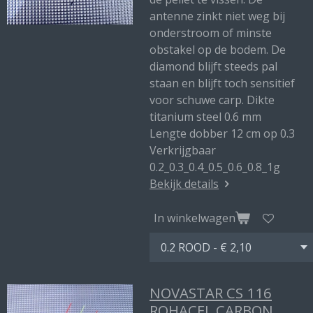
antenne zinkt niet weg bij
onderstroom of minste
obstakel op de bodem. De
diamond blijft steeds pal
staan en blijft toch sensitief
voor schuwe carp. Dikte
titanium steel 0.6 mm
Lengte dobber 12 cm op 0.3
Verkrijgbaar
0.2_0.3_0.4_0.5_0.6_0.8_1g
Bekijk details
In winkelwagen
NOVASTAR CS 116
ROHACEL CARBON