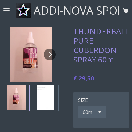
ADDI-NOVA SPORT
Ga
direct
naar
de
THUNDERBALL
hoofdinhoud
PURE
CUBERDON
SPRAY 60ml
€ 29,50
SIZE