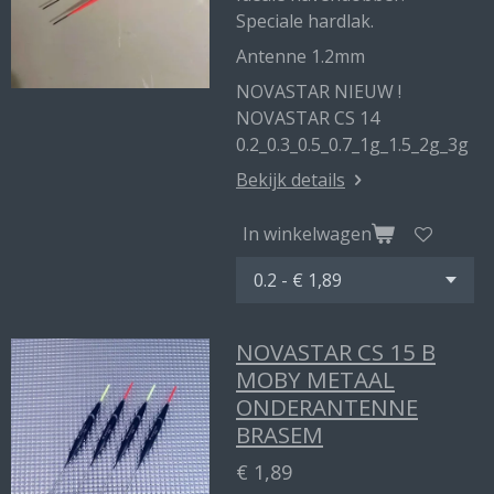
Speciale hardlak.
Antenne 1.2mm
NOVASTAR NIEUW !
NOVASTAR CS 14
0.2_0.3_0.5_0.7_1g_1.5_2g_3g
Bekijk details
In winkelwagen
NOVASTAR CS 15 B
MOBY METAAL
ONDERANTENNE
BRASEM
€ 1,89