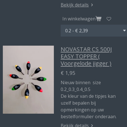
Bekijk details
In winkelwagen
NOVASTAR CS 500J
EASY TOPPER (
Voorgelode jigger )
€ 1,95
Nieuw binnen size
0.2_0.3_0.4_0.5
De kleur van de tipjes kan
uzelf bepalen bij
opmerkingen op uw
bestelformulier onderaan.
Bekijk details