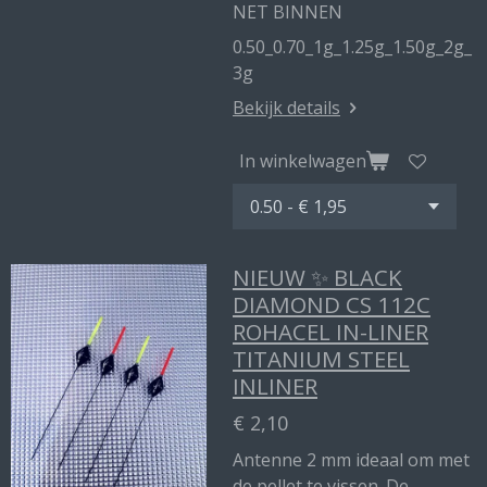
NET BINNEN
0.50_0.70_1g_1.25g_1.50g_2g_
3g
Bekijk details
In winkelwagen
NIEUW ✨ BLACK
DIAMOND CS 112C
ROHACEL IN-LINER
TITANIUM STEEL
INLINER
€ 2,10
Antenne 2 mm ideaal om met
de pellet te vissen. De