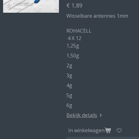
€ 1,89
Wisselbare antennes 1mm
ROHACELL
4 X 12
1,25g
1,50g
2g
3g
4g
5g
6g
Bekijk details
In winkelwagen