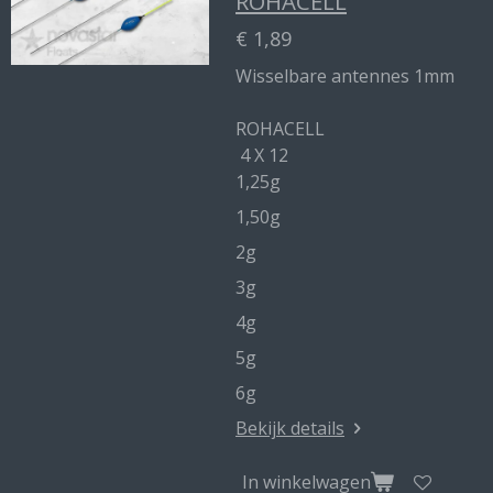
ROHACELL
€ 1,89
Wisselbare antennes 1mm
ROHACELL
4 X 12
1,25g
1,50g
2g
3g
4g
5g
6g
Bekijk details
In winkelwagen