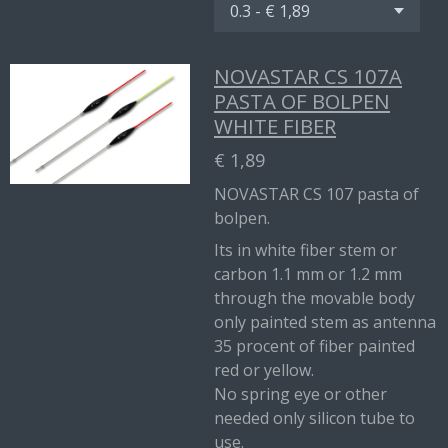
NOVASTAR CS 107A
PASTA OF BOLPEN
WHITE FIBER
€ 1,89
NOVASTAR CS 107 pasta of
bolpen.
Its in white fiber stem or
carbon 1.1 mm or 1.2 mm
through the movable body
only painted stem as antenna
35 procent of fiber painted
red or yellow.
No spring eye or other
needed only silicon tube to
use.