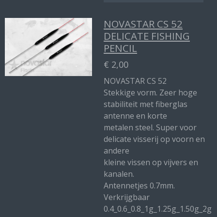
NOVASTAR CS 52
DELICATE FISHING
PENCIL
€ 2,00
NOVASTAR CS 52
Stekkige vorm. Zeer hoge
stabiliteit met fiberglas
antenne en korte
metalen steel. Super voor
delicate visserij op voorn en
andere
kleine vissen op vijvers en
kanalen.
Antennetjes 0.7mm.
Verkrijgbaar
0.4_0.6_0.8_1g_1.25g_1.50g_2g