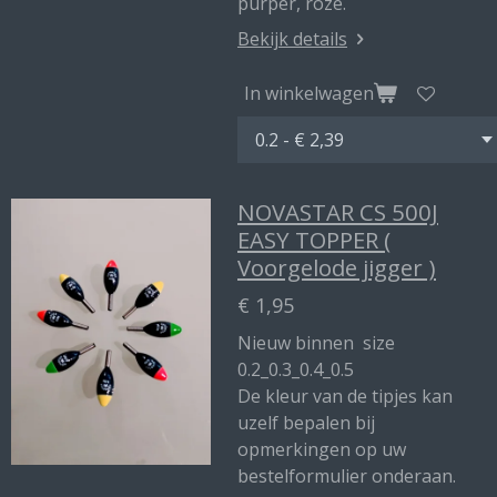
purper, roze.
Bekijk details
In winkelwagen
NOVASTAR CS 500J
EASY TOPPER (
Voorgelode jigger )
€ 1,95
Nieuw binnen size
0.2_0.3_0.4_0.5
De kleur van de tipjes kan
uzelf bepalen bij
opmerkingen op uw
bestelformulier onderaan.