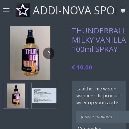
ADDI-NOVA SPORT
Ga
direct
naar
de
THUNDERBALL
hoofdinhoud
MILKY VANILLA
100ml SPRAY
€ 10,00
Laat het me weten
wanneer dit product
weer op voorraad is.
Verzenden