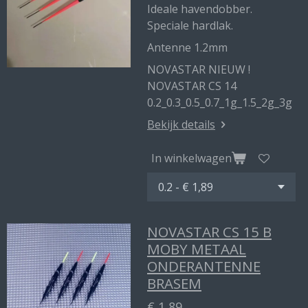
Ideale havendobber.
Speciale hardlak.
Antenne 1.2mm
NOVASTAR NIEUW !
NOVASTAR CS 14
0.2_0.3_0.5_0.7_1g_1.5_2g_3g
Bekijk details
In winkelwagen
NOVASTAR CS 15 B
MOBY METAAL
ONDERANTENNE
BRASEM
€ 1,89