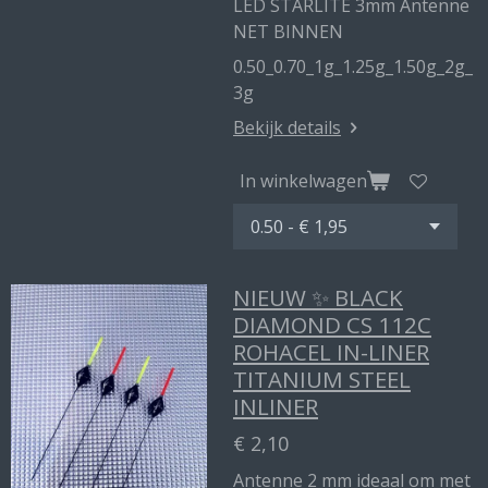
LED STARLITE 3mm Antenne
NET BINNEN
0.50_0.70_1g_1.25g_1.50g_2g_
3g
Bekijk details
In winkelwagen
NIEUW ✨ BLACK
DIAMOND CS 112C
ROHACEL IN-LINER
TITANIUM STEEL
INLINER
€ 2,10
Antenne 2 mm ideaal om met