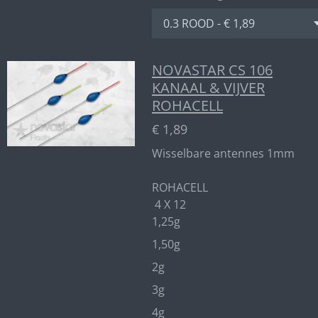
NOVASTAR CS 106
KANAAL & VIJVER
ROHACELL
€ 1,89
Wisselbare antennes 1mm
ROHACELL
4 X 12
1,25g
1,50g
2g
3g
4g