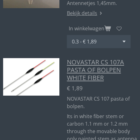
Antennetjes 1,45mm.
Bekijk details
In winkelwagen
NOVASTAR CS 107A
PASTA OF BOLPEN
WHITE FIBER
€ 1,89
NOVASTAR CS 107 pasta of
bolpen.
Its in white fiber stem or
carbon 1.1 mm or 1.2 mm
through the movable body
only painted stem as antenna