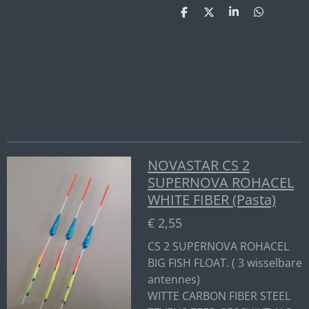
D
D
S
D
e
e
h
e
l
e
a
l
e
l
r
e
n
e
n
NOVASTAR CS 2
SUPERNOVA ROHACEL
WHITE FIBER (Pasta)
€ 2,55
CS 2 SUPERNOVA ROHACEL
BIG FISH FLOAT. ( 3 wisselbare
antennes)
WITTE CARBON FIBER STEEL