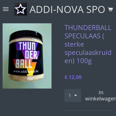
ADDI-NOVA SPORT
Ga
direct
naar
de
THUNDERBALL
hoofdinhoud
SPECULAAS (
sterke
speculaaskruid
en) 100g
€ 12,00
In
winkelwage