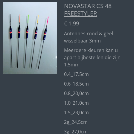
NOVASTAR CS 48
FREESTYLER
€ 1,99
Antennes rood & geel
wisselbaar 3mm
Meerdere kleuren kan u
apart bijbestellen die zijn
1.5mm
0.4_17.5cm
0.6_18.5cm
0.8_20,0cm
1.0_21,0cm
1.5_23,0cm
2g_24,5cm
3g_27,0cm