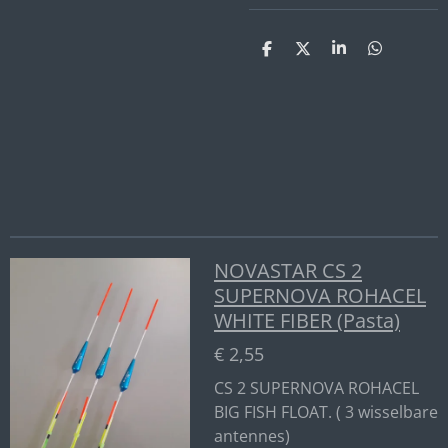
D
D
S
D
e
e
h
e
l
e
a
l
e
l
r
e
n
e
n
NOVASTAR CS 2
SUPERNOVA ROHACEL
WHITE FIBER (Pasta)
€ 2,55
CS 2 SUPERNOVA ROHACEL
BIG FISH FLOAT. ( 3 wisselbare
antennes)