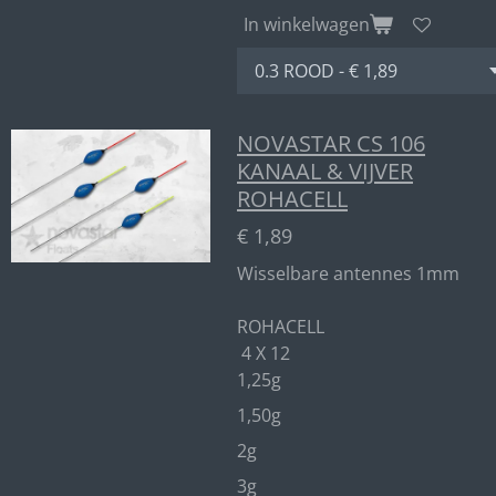
In winkelwagen
NOVASTAR CS 106
KANAAL & VIJVER
ROHACELL
€ 1,89
Wisselbare antennes 1mm
ROHACELL
4 X 12
1,25g
1,50g
2g
3g