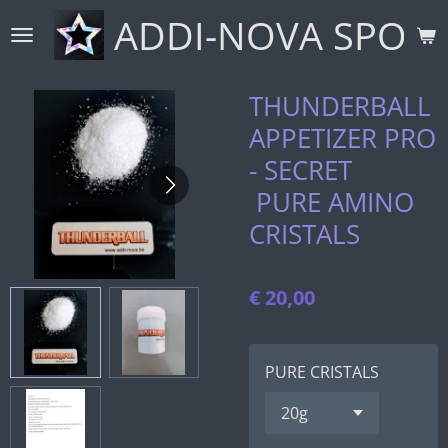
ADDI-NOVA SPORT
Ga
direct
naar
de
THUNDERBALL
hoofdinhoud
APPETIZER PRO
- SECRET
PURE AMINO
CRISTALS
€ 20,00
PURE CRISTALS