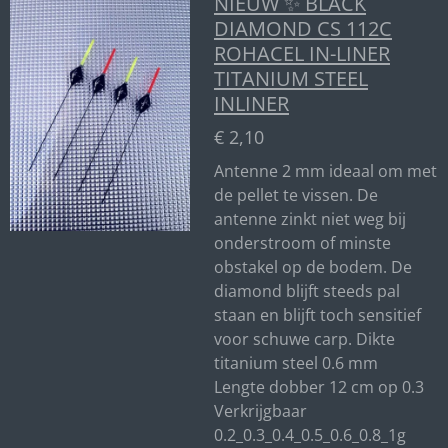
NIEUW ✨ BLACK
DIAMOND CS 112C
ROHACEL IN-LINER
TITANIUM STEEL
INLINER
€ 2,10
Antenne 2 mm ideaal om met
de pellet te vissen. De
antenne zinkt niet weg bij
onderstroom of minste
obstakel op de bodem. De
diamond blijft steeds pal
staan en blijft toch sensitief
voor schuwe carp. Dikte
titanium steel 0.6 mm
Lengte dobber 12 cm op 0.3
Verkrijgbaar
0.2_0.3_0.4_0.5_0.6_0.8_1g