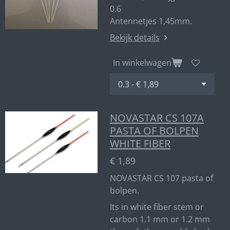
0.6
Antennetjes 1,45mm.
Bekijk details
In winkelwagen
NOVASTAR CS 107A
PASTA OF BOLPEN
WHITE FIBER
€ 1,89
NOVASTAR CS 107 pasta of
bolpen.
Its in white fiber stem or
carbon 1.1 mm or 1.2 mm