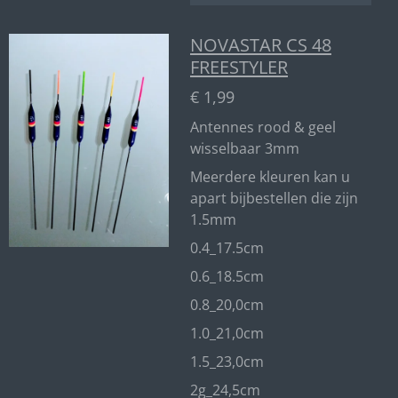
NOVASTAR CS 48
FREESTYLER
€ 1,99
Antennes rood & geel
wisselbaar 3mm
Meerdere kleuren kan u
apart bijbestellen die zijn
1.5mm
0.4_17.5cm
0.6_18.5cm
0.8_20,0cm
1.0_21,0cm
1.5_23,0cm
2g_24,5cm