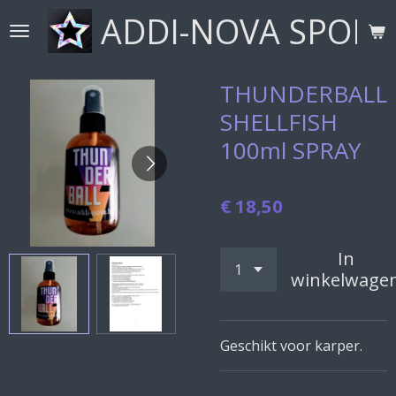
ADDI-NOVA SPORT
Ga
direct
naar
de
THUNDERBALL
hoofdinhoud
SHELLFISH
100ml SPRAY
€ 18,50
In
winkelwage
Geschikt voor karper.