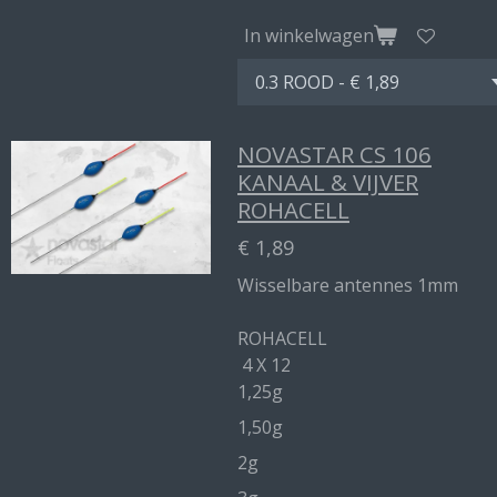
In winkelwagen
NOVASTAR CS 106
KANAAL & VIJVER
ROHACELL
€ 1,89
Wisselbare antennes 1mm
ROHACELL
4 X 12
1,25g
1,50g
2g