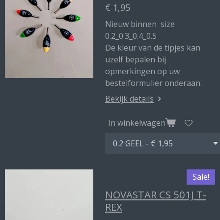
€ 1,95
Nieuw binnen size
0.2_0.3_0.4_0.5
De kleur van de tipjes kan
uzelf bepalen bij
opmerkingen op uw
bestelformulier onderaan.
Bekijk details
In winkelwagen
Sale!
NOVASTAR CS 501J T-
REX