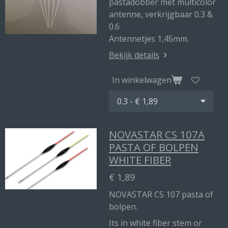
pastadobber met multicolor
antenne, verkrijgbaar 0.3 &
0.6
Antennetjes 1,45mm.
Bekijk details
In winkelwagen
NOVASTAR CS 107A
PASTA OF BOLPEN
WHITE FIBER
€ 1,89
NOVASTAR CS 107 pasta of
bolpen.
Its in white fiber stem or