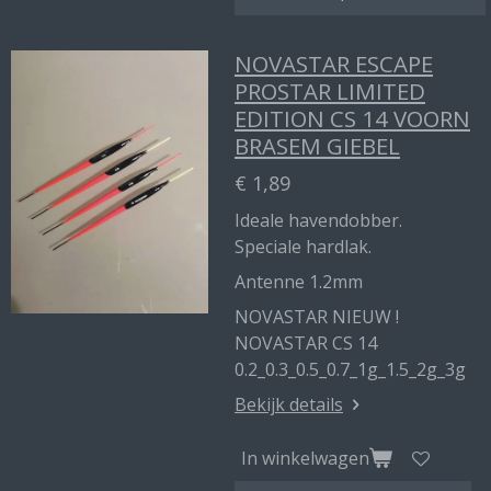
NOVASTAR ESCAPE
PROSTAR LIMITED
EDITION CS 14 VOORN
BRASEM GIEBEL
€ 1,89
Ideale havendobber.
Speciale hardlak.
Antenne 1.2mm
NOVASTAR NIEUW !
NOVASTAR CS 14
0.2_0.3_0.5_0.7_1g_1.5_2g_3g
Bekijk details
In winkelwagen