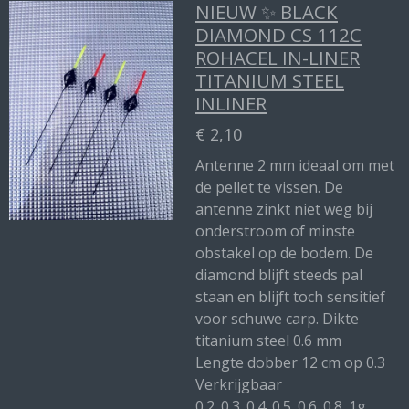
NIEUW ✨ BLACK
DIAMOND CS 112C
ROHACEL IN-LINER
TITANIUM STEEL
INLINER
€ 2,10
Antenne 2 mm ideaal om met
de pellet te vissen. De
antenne zinkt niet weg bij
onderstroom of minste
obstakel op de bodem. De
diamond blijft steeds pal
staan en blijft toch sensitief
voor schuwe carp. Dikte
titanium steel 0.6 mm
Lengte dobber 12 cm op 0.3
Verkrijgbaar
0.2_0.3_0.4_0.5_0.6_0.8_1g