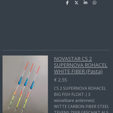
D
D
S
D
e
e
h
e
l
e
a
l
e
l
r
e
n
e
n
NOVASTAR CS 2
SUPERNOVA ROHACEL
WHITE FIBER (Pasta)
€ 2,55
CS 2 SUPERNOVA ROHACEL
BIG FISH FLOAT. ( 3
wisselbare antennes)
WITTE CARBON FIBER STEEL
TEVENS ZEER GESCHIKT ALS