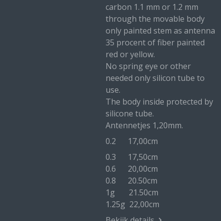
carbon 1.1 mm or 1.2 mm
through the movable body
only painted stem as antenna
35 procent of fiber painted
red or yellow.
No spring eye or other
needed only silicon tube to
use.
The body inside protected by
silicone tube.
Antennetjes 1,20mm.
0.2 17,00cm
0.3 17,50cm
0.6 20,00cm
0.8 20.50cm
1g 21.50cm
1.25g 22,00cm
Bekijk details