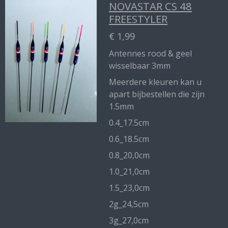
NOVASTAR CS 48
FREESTYLER
€ 1,99
Antennes rood & geel
wisselbaar 3mm
Meerdere kleuren kan u
apart bijbestellen die zijn
1.5mm
0.4_17.5cm
0.6_18.5cm
0.8_20,0cm
1.0_21,0cm
1.5_23,0cm
2g_24,5cm
3g_27,0cm