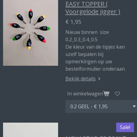
EASY TOPPER (
Voorgelode jigger )
€ 1,95
Nieuw binnen size
0.2_0.3_0.4_0.5
De kleur van de tipjes kan
uzelf bepalen bij
opmerkingen op uw
bestelformulier onderaan.
Bekijk details
In winkelwagen
Sale!