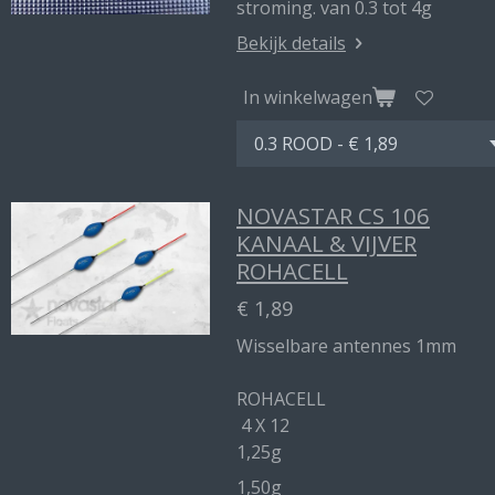
stroming. van 0.3 tot 4g
Bekijk details
In winkelwagen
NOVASTAR CS 106
KANAAL & VIJVER
ROHACELL
€ 1,89
Wisselbare antennes 1mm
ROHACELL
4 X 12
1,25g
1,50g