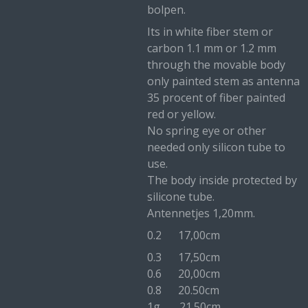
bolpen.
Its in white fiber stem or
carbon 1.1 mm or 1.2 mm
through the movable body
only painted stem as antenna
35 procent of fiber painted
red or yellow.
No spring eye or other
needed only silicon tube to
use.
The body inside protected by
silicone tube.
Antennetjes 1,20mm.
0.2 17,00cm
0.3 17,50cm
0.6 20,00cm
0.8 20.50cm
1g 21.50cm