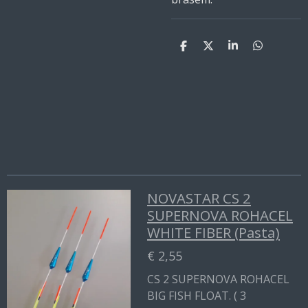
D
D
S
D
e
e
h
e
l
e
a
l
e
l
r
e
n
e
n
NOVASTAR CS 2
SUPERNOVA ROHACEL
WHITE FIBER (Pasta)
€ 2,55
CS 2 SUPERNOVA ROHACEL
BIG FISH FLOAT. ( 3