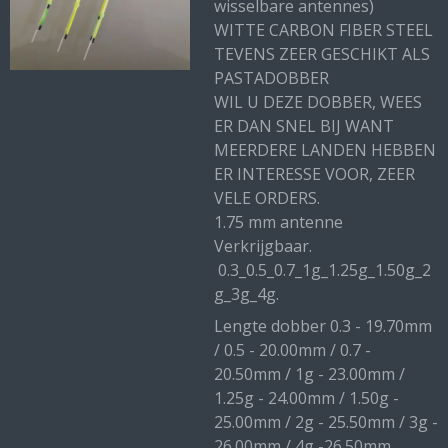
wisselbare antennes)
WITTE CARBON FIBER STEEL
TEVENS ZEER GESCHIKT ALS
PASTADOBBER
WIL U DEZE DOBBER, WEES
ER DAN SNEL BIJ WANT
MEERDERE LANDEN HEBBEN
ER INTERESSE VOOR, ZEER
VELE ORDERS.
1.75 mm antenne
Verkrijgbaar.
0.3_0.5_0.7_1g_1.25g_1.50g_2
g_3g_4g.
Lengte dobber 0.3 - 19.70mm
/ 0.5 - 20.00mm / 0.7 -
20.50mm / 1g - 23.00mm /
1.25g - 24.00mm / 1.50g -
25.00mm / 2g - 25.50mm / 3g -
26.00mm / 4g -26.50mm