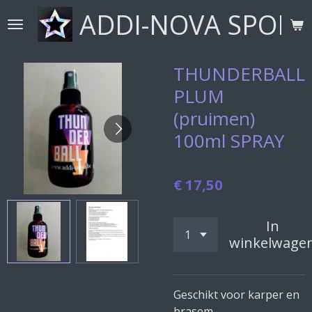
ADDI-NOVA SPORT
Ga
direct
naar
de
THUNDERBALL
hoofdinhoud
PLUM
(pruimen)
100ml SPRAY
€ 17,50
In
winkelwage
Geschikt voor karper en
brasem.