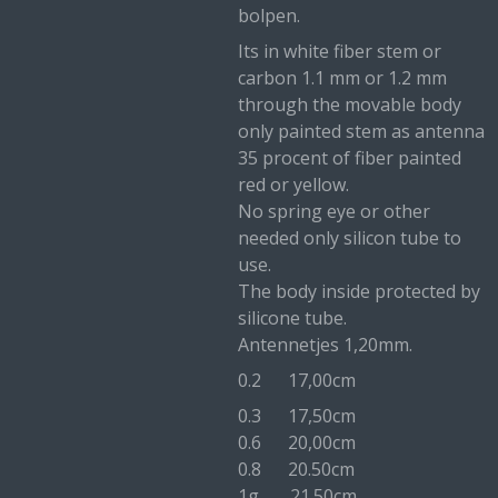
bolpen.
Its in white fiber stem or
carbon 1.1 mm or 1.2 mm
through the movable body
only painted stem as antenna
35 procent of fiber painted
red or yellow.
No spring eye or other
needed only silicon tube to
use.
The body inside protected by
silicone tube.
Antennetjes 1,20mm.
0.2 17,00cm
0.3 17,50cm
0.6 20,00cm
0.8 20.50cm
1g 21.50cm