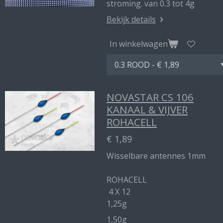
stroming. van 0.3 tot 4g
Bekijk details
In winkelwagen
NOVASTAR CS 106
KANAAL & VIJVER
ROHACELL
€ 1,89
Wisselbare antennes 1mm
ROHACELL
4 X 12
1,25g
1,50g