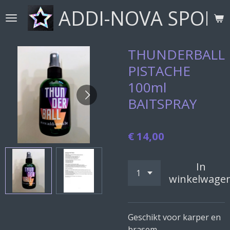
ADDI-NOVA SPORT
Ga
direct
naar
de
THUNDERBALL
hoofdinhoud
PISTACHE
100ml
BAITSPRAY
€ 14,00
In
winkelwage
Geschikt voor karper en
brasem.