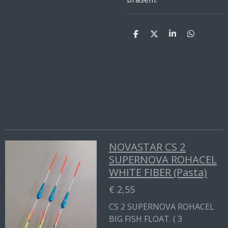
D
D
S
D
e
e
h
e
l
e
a
l
e
l
r
e
n
e
n
NOVASTAR CS 2
SUPERNOVA ROHACEL
WHITE FIBER (Pasta)
€ 2,55
CS 2 SUPERNOVA ROHACEL
BIG FISH FLOAT. ( 3