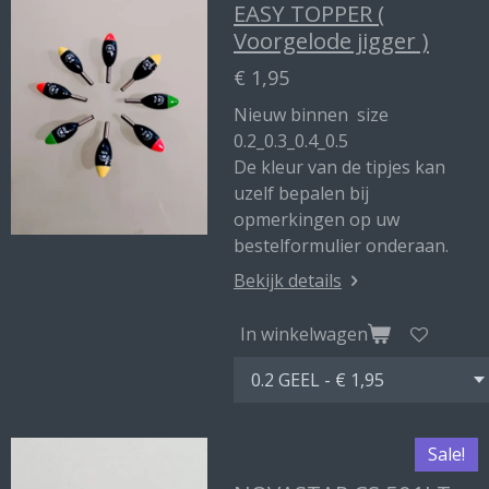
EASY TOPPER (
Voorgelode jigger )
€ 1,95
Nieuw binnen size
0.2_0.3_0.4_0.5
De kleur van de tipjes kan
uzelf bepalen bij
opmerkingen op uw
bestelformulier onderaan.
Bekijk details
In winkelwagen
Sale!