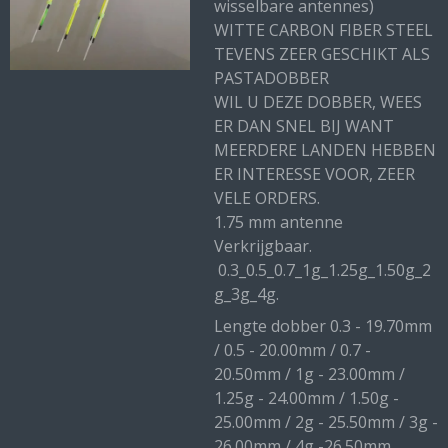
wisselbare antennes)
WITTE CARBON FIBER STEEL
TEVENS ZEER GESCHIKT ALS
PASTADOBBER
WIL U DEZE DOBBER, WEES
ER DAN SNEL BIJ WANT
MEERDERE LANDEN HEBBEN
ER INTERESSE VOOR, ZEER
VELE ORDERS.
1.75 mm antenne
Verkrijgbaar.
0.3_0.5_0.7_1g_1.25g_1.50g_2
g_3g_4g.
Lengte dobber 0.3 - 19.70mm
/ 0.5 - 20.00mm / 0.7 -
20.50mm / 1g - 23.00mm /
1.25g - 24.00mm / 1.50g -
25.00mm / 2g - 25.50mm / 3g -
26.00mm / 4g -26.50mm