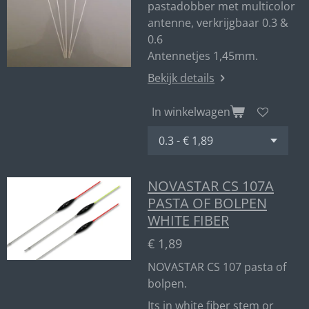
pastadobber met multicolor
antenne, verkrijgbaar 0.3 &
0.6
Antennetjes 1,45mm.
Bekijk details
In winkelwagen
NOVASTAR CS 107A
PASTA OF BOLPEN
WHITE FIBER
€ 1,89
NOVASTAR CS 107 pasta of
bolpen.
Its in white fiber stem or