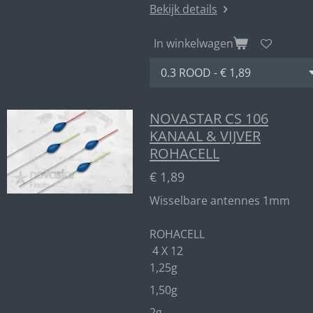
Bekijk details
In winkelwagen
NOVASTAR CS 106
KANAAL & VIJVER
ROHACELL
€ 1,89
Wisselbare antennes 1mm
ROHACELL
4 X 12
1,25g
1,50g
2g