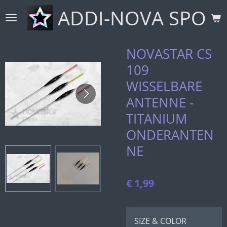
ADDI-NOVA SPORT
Ga
direct
naar
de
NOVASTAR CS
hoofdinhoud
109
WISSELBARE
ANTENNE -
TITANIUM
ONDERANTEN
NE
€ 1,99
SIZE & COLOR