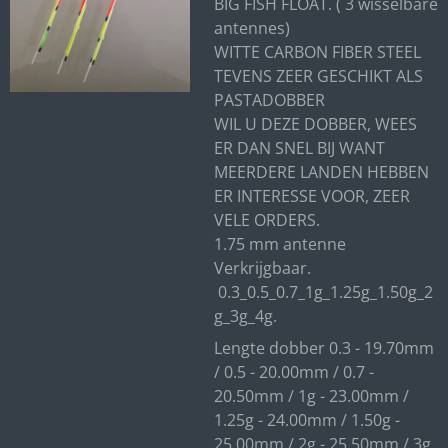
BIG FISH FLOAT. ( 3 wisselbare
antennes)
WITTE CARBON FIBER STEEL
TEVENS ZEER GESCHIKT ALS
PASTADOBBER
WIL U DEZE DOBBER, WEES
ER DAN SNEL BIJ WANT
MEERDERE LANDEN HEBBEN
ER INTERESSE VOOR, ZEER
VELE ORDERS.
1.75 mm antenne
Verkrijgbaar.
0.3_0.5_0.7_1g_1.25g_1.50g_2
g_3g_4g.
Lengte dobber 0.3 - 19.70mm
/ 0.5 - 20.00mm / 0.7 -
20.50mm / 1g - 23.00mm /
1.25g - 24.00mm / 1.50g -
25.00mm / 2g - 25.50mm / 3g