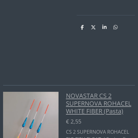
D
D
S
D
e
e
h
e
l
e
a
l
e
l
r
e
n
e
n
NOVASTAR CS 2
SUPERNOVA ROHACEL
WHITE FIBER (Pasta)
€ 2,55
CS 2 SUPERNOVA ROHACEL