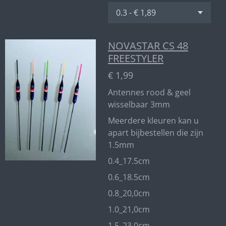
NOVASTAR CS 48
FREESTYLER
€ 1,99
Antennes rood & geel
wisselbaar 3mm
Meerdere kleuren kan u
apart bijbestellen die zijn
1.5mm
0.4_17.5cm
0.6_18.5cm
0.8_20,0cm
1.0_21,0cm
1.5_23,0cm