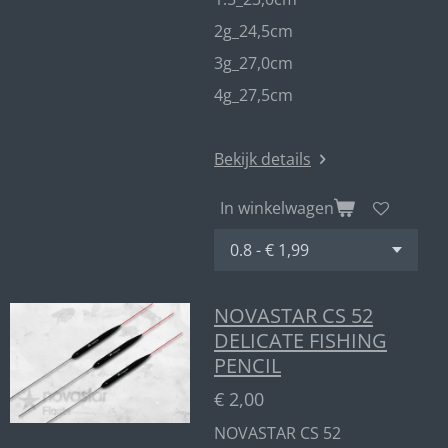
2g_24,5cm
3g_27,0cm
4g_27,5cm
Bekijk details
In winkelwagen
NOVASTAR CS 52
DELICATE FISHING
PENCIL
€ 2,00
NOVASTAR CS 52