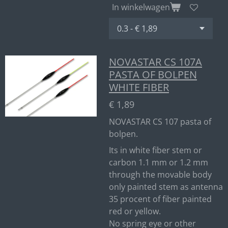
In winkelwagen
NOVASTAR CS 107A
PASTA OF BOLPEN
WHITE FIBER
€ 1,89
NOVASTAR CS 107 pasta of
bolpen.
Its in white fiber stem or
carbon 1.1 mm or 1.2 mm
through the movable body
only painted stem as antenna
35 procent of fiber painted
red or yellow.
No spring eye or other