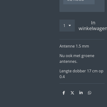
In
winkelwage
Antenne 1.5 mm
Nu ook met groene
antennes.
Lengte dobber 17 cm op
0.4
D
D
S
D
e
e
h
e
l
e
a
l
e
l
r
e