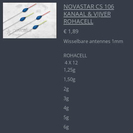
NOVASTAR CS 106
KANAAL & VIJVER
ROHACELL
€ 1,89
Wisselbare antennes 1mm
ROHACELL
4 X 12
1,25g
1,50g
2g
3g
4g
5g
6g