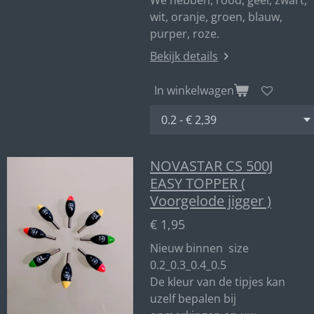
We hebben, rood, geel, zwart,
wit, oranje, groen, blauw,
purper, roze.
Bekijk details
In winkelwagen
NOVASTAR CS 500J
EASY TOPPER (
Voorgelode jigger )
€ 1,95
Nieuw binnen size
0.2_0.3_0.4_0.5
De kleur van de tipjes kan
uzelf bepalen bij