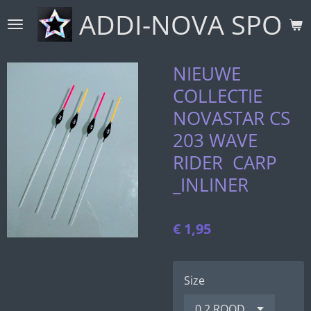
ADDI-NOVA SPORT
Ga
direct
naar
de
NIEUWE
hoofdinhoud
COLLECTIE
NOVASTAR CS
203 WAVE
RIDER CARP
_INLINER
€ 1,95
Size