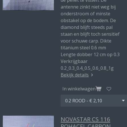
de pellet te vissen. De
antenne zinkt niet weg bij
onderstroom of minste
obstakel op de bodem. De
diamond blijft steeds pal
staan en blijft toch sensitief
voor schuwe carp. Dikte
titanium steel 0.6 mm
Lengte dobber 12 cm op 0.3
Verkrijgbaar
0.2_0.3_0.4_0.5_0.6_0.8_1g
Bekijk details
In winkelwagen
NOVASTAR CS 116
ROHACEL CARBON