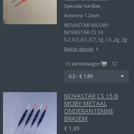
Speciale hardlak.
Antenne 1.2mm
NOVASTAR NIEUW !
NOVASTAR CS 14
0.2_0.3_0.5_0.7_1g_1.5_2g_3g
Bekijk details
In winkelwagen
NOVASTAR CS 15 B
MOBY METAAL
ONDERANTENNE
BRASEM
€ 1,89