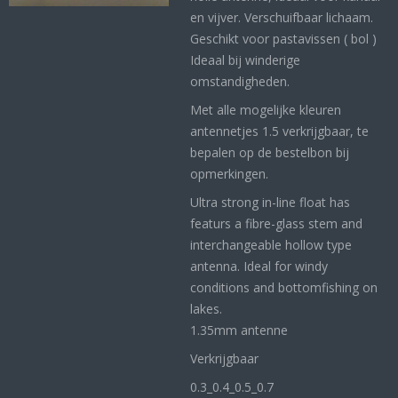
en vijver. Verschuifbaar lichaam.
Geschikt voor pastavissen ( bol )
Ideaal bij winderige
omstandigheden.
Met alle mogelijke kleuren
antennetjes 1.5 verkrijgbaar, te
bepalen op de bestelbon bij
opmerkingen.
Ultra strong in-line float has
featurs a fibre-glass stem and
interchangeable hollow type
antenna. Ideal for windy
conditions and bottomfishing on
lakes.
1.35mm antenne
Verkrijgbaar
0.3_
0.4_
0.5_0
.7