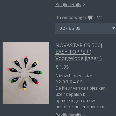
Bekijk details
In winkelwagen
NOVASTAR CS 500J
EASY TOPPER (
Voorgelode jigger )
€ 1,95
Nieuw binnen size
0.2_0.3_0.4_0.5
De kleur van de tipjes kan
uzelf bepalen bij
opmerkingen op uw
bestelformulier onderaan.
Bekijk details