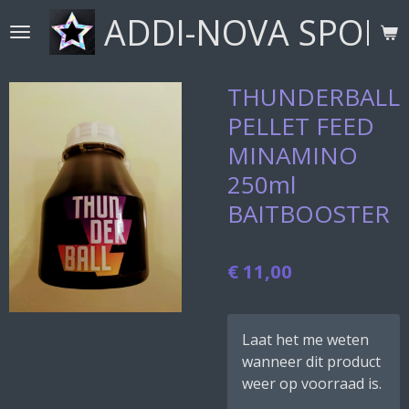
ADDI-NOVA SPORT
Ga
direct
naar
de
THUNDERBALL
hoofdinhoud
PELLET FEED
MINAMINO
250ml
BAITBOOSTER
€ 11,00
Laat het me weten
wanneer dit product
weer op voorraad is.