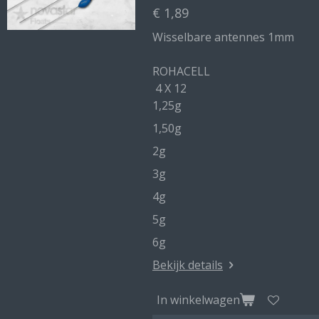
€ 1,89
Wisselbare antennes 1mm
ROHACELL
4 X 12
1,25g
1,50g
2g
3g
4g
5g
6g
Bekijk details
In winkelwagen