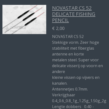
NOVASTAR CS 52
DELICATE FISHING
PENCIL
€ 2,00
NOVASTAR CS 52
Stekkige vorm. Zeer hoge
stabiliteit met fiberglas
antenne en korte
metalen steel. Super voor
delicate visserij op voorn en
andere
kleine vissen op vijvers en
kanalen.
Antennetjes 0.7mm.
Verkrijgbaar
0.4_0.6_0.8_1g_1.25g_1.50g_2g
Lengte dobbers 0.40 -