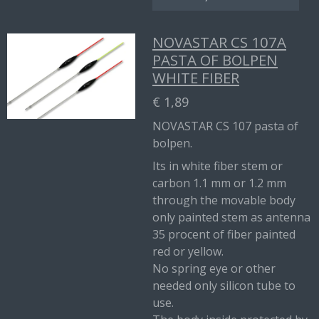
NOVASTAR CS 107A
PASTA OF BOLPEN
WHITE FIBER
€ 1,89
NOVASTAR CS 107 pasta of
bolpen.
Its in white fiber stem or
carbon 1.1 mm or 1.2 mm
through the movable body
only painted stem as antenna
35 procent of fiber painted
red or yellow.
No spring eye or other
needed only silicon tube to
use.