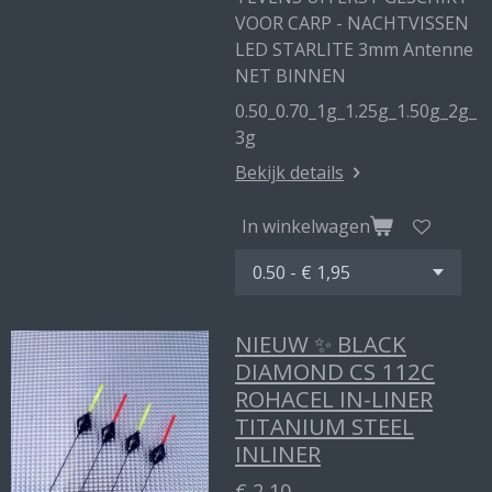
VOOR CARP - NACHTVISSEN
LED STARLITE 3mm Antenne
NET BINNEN
0.50_0.70_1g_1.25g_1.50g_2g_
3g
Bekijk details
In winkelwagen
NIEUW ✨ BLACK
DIAMOND CS 112C
ROHACEL IN-LINER
TITANIUM STEEL
INLINER
€ 2,10