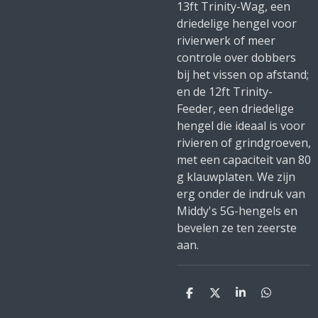
13ft Trinity-Wag, een
driedelige hengel voor
rivierwerk of meer
controle over dobbers
bij het vissen op afstand;
en de 12ft Trinity-
Feeder, een driedelige
hengel die ideaal is voor
rivieren of grindgroeven,
met een capaciteit van 80
g klauwplaten. We zijn
erg onder de indruk van
Middy's 5G-hengels en
bevelen ze ten zeerste
aan.
D
D
S
D
e
e
h
e