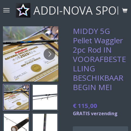
ADDI-NOVA SPORT
Ga
direct
naar
de
MIDDY 5G
hoofdinhoud
Pellet Waggler
2pc Rod IN
VOORAFBESTE
LLING
BESCHIKBAAR
BEGIN MEI
€ 115,00
GRATIS verzending