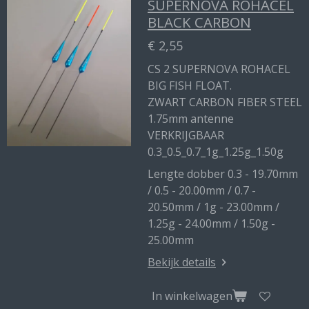
SUPERNOVA ROHACEL
BLACK CARBON
€ 2,55
CS 2 SUPERNOVA ROHACEL
BIG FISH FLOAT.
ZWART CARBON FIBER STEEL
1.75mm antenne
VERKRIJGBAAR
0.3_0.5_0.7_1g_1.25g_1.50g
Lengte dobber 0.3 - 19.70mm
/ 0.5 - 20.00mm / 0.7 -
20.50mm / 1g - 23.00mm /
1.25g - 24.00mm / 1.50g -
25.00mm
Bekijk details
In winkelwagen