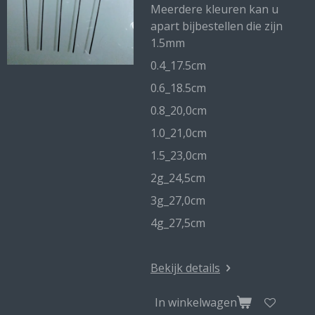
Meerdere kleuren kan u
apart bijbestellen die zijn
1.5mm
0.4_17.5cm
0.6_18.5cm
0.8_20,0cm
1.0_21,0cm
1.5_23,0cm
2g_24,5cm
3g_27,0cm
4g_27,5cm
Bekijk details
In winkelwagen