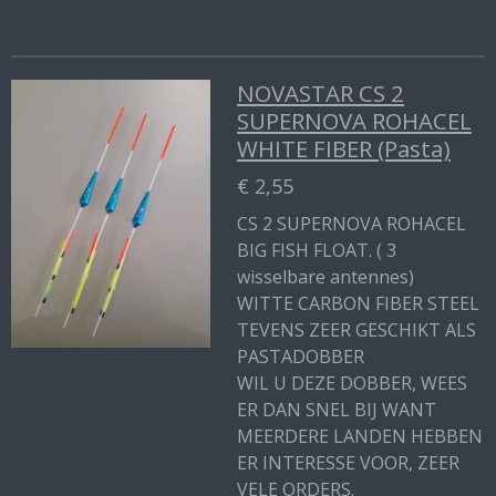
l
e
a
l
e
l
r
e
n
e
n
NOVASTAR CS 2
SUPERNOVA ROHACEL
WHITE FIBER (Pasta)
€ 2,55
CS 2 SUPERNOVA ROHACEL
BIG FISH FLOAT. ( 3
wisselbare antennes)
WITTE CARBON FIBER STEEL
TEVENS ZEER GESCHIKT ALS
PASTADOBBER
WIL U DEZE DOBBER, WEES
ER DAN SNEL BIJ WANT
MEERDERE LANDEN HEBBEN
ER INTERESSE VOOR, ZEER
VELE ORDERS.