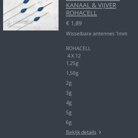
KANAAL & VIJVER
ROHACELL
€ 1,89
Wisselbare antennes 1mm
ROHACELL
4 X 12
1,25g
1,50g
2g
3g
4g
5g
6g
Bekijk details