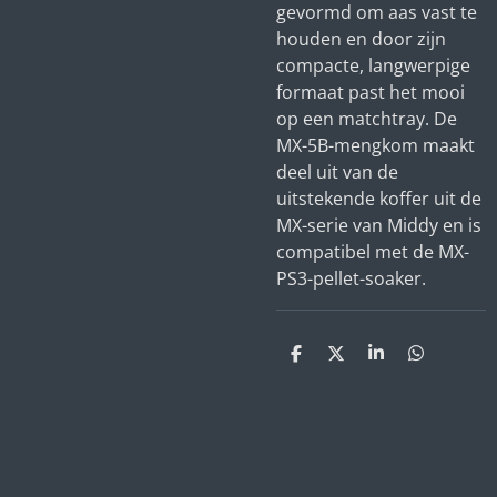
gevormd om aas vast te
houden en door zijn
compacte, langwerpige
formaat past het mooi
op een matchtray.
De
MX-5B-mengkom maakt
deel uit van de
uitstekende koffer uit de
MX-serie van Middy en is
compatibel met de MX-
PS3-pellet-soaker.
D
D
S
D
e
e
h
e
l
e
a
l
e
l
r
e
n
e
n