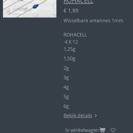
ROHACELL
€ 1,89
Wisselbare antennes 1mm
ROHACELL
4 X 12
1,25g
1,50g
2g
3g
4g
5g
6g
Bekijk details
In winkelwagen