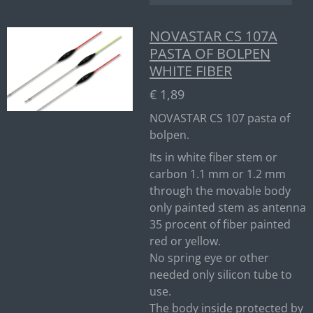
NOVASTAR CS 107A
PASTA OF BOLPEN
WHITE FIBER
€ 1,89
NOVASTAR CS 107 pasta of
bolpen.
Its in white fiber stem or
carbon 1.1 mm or 1.2 mm
through the movable body
only painted stem as antenna
35 procent of fiber painted
red or yellow.
No spring eye or other
needed only silicon tube to
use.
The body inside protected by