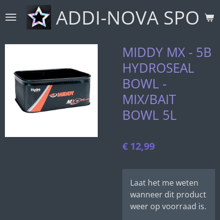
ADDI-NOVA SPORT
Ga
direct
naar
de
MIDDY MX - 5B
hoofdinhoud
HYDROSEAL
BOWL -
MIX/BAIT
BOWL 5L
€ 12,99
Laat het me weten
wanneer dit product
weer op voorraad is.