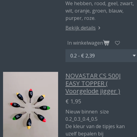
We hebben, rood, geel, zwart,
wit, oranje, groen, blauw,
purper, roze.
Bekijk details
In winkelwagen
NOVASTAR CS 500J
EASY TOPPER (
Voorgelode jigger )
€ 1,95
Nieuw binnen size
0.2_0.3_0.4_0.5
De kleur van de tipjes kan
uzelf bepalen bij