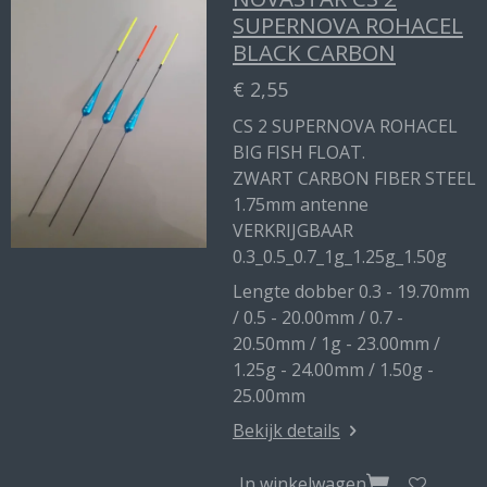
SUPERNOVA ROHACEL
BLACK CARBON
€ 2,55
CS 2 SUPERNOVA ROHACEL
BIG FISH FLOAT.
ZWART CARBON FIBER STEEL
1.75mm antenne
VERKRIJGBAAR
0.3_0.5_0.7_1g_1.25g_1.50g
Lengte dobber 0.3 - 19.70mm
/ 0.5 - 20.00mm / 0.7 -
20.50mm / 1g - 23.00mm /
1.25g - 24.00mm / 1.50g -
25.00mm
Bekijk details
In winkelwagen