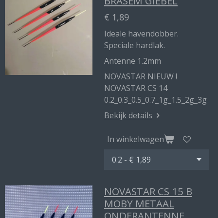
BRASEM GIEBEL
€ 1,89
Ideale havendobber.
Speciale hardlak.
Antenne 1.2mm
NOVASTAR NIEUW !
NOVASTAR CS 14
0.2_0.3_0.5_0.7_1g_1.5_2g_3g
Bekijk details
In winkelwagen
NOVASTAR CS 15 B
MOBY METAAL
ONDERANTENNE