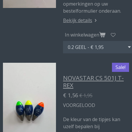
opmerkingen op uw
bestelformulier onderaan.
Bekijk details
In winkelwagen
Sale!
NOVASTAR CS 501J T-
REX
€ 1,56
€ 1,95
VOORGELOOD
De kleur van de tipjes kan
uzelf bepalen bij