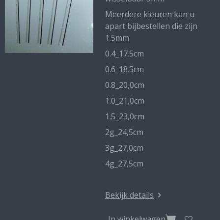
Meerdere kleuren kan u
apart bijbestellen die zijn
1.5mm
0.4_17.5cm
0.6_18.5cm
0.8_20,0cm
1.0_21,0cm
1.5_23,0cm
2g_24,5cm
3g_27,0cm
4g_27,5cm
Bekijk details
In winkelwagen