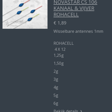
NOVASTAR CS 106
KANAAL & VIJVER
ROHACELL
€ 1,89
Wisselbare antennes 1mm
ROHACELL
4 X 12
1,25g
1,50g
2g
3g
4g
5g
6g
Bekijk details