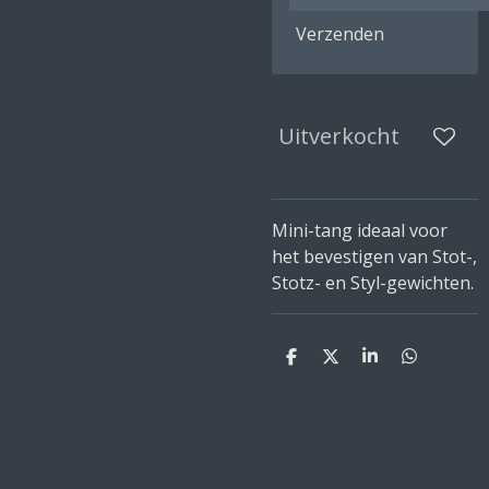
Verzenden
Uitverkocht
Mini-tang ideaal voor
het bevestigen van Stot-,
Stotz- en Styl-gewichten.
D
D
S
D
e
e
h
e
l
e
a
l
e
l
r
e
n
e
n