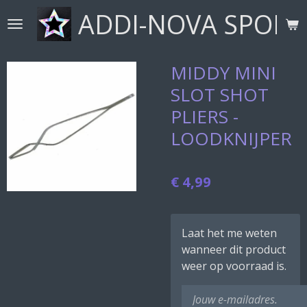
ADDI-NOVA SPORT
Ga
direct
naar
de
MIDDY MINI
hoofdinhoud
SLOT SHOT
PLIERS -
LOODKNIJPER
€ 4,99
Laat het me weten
wanneer dit product
weer op voorraad is.