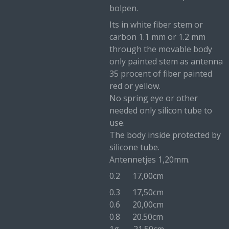
bolpen.
Its in white fiber stem or
carbon 1.1 mm or 1.2 mm
through the movable body
only painted stem as antenna
35 procent of fiber painted
red or yellow.
No spring eye or other
needed only silicon tube to
use.
The body inside protected by
silicone tube.
Antennetjes 1,20mm.
0.2 17,00cm
0.3 17,50cm
0.6 20,00cm
0.8 20.50cm