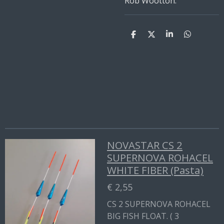
Rob Wootton.
D
D
S
D
e
e
h
e
l
e
a
l
e
l
r
e
n
e
n
NOVASTAR CS 2
SUPERNOVA ROHACEL
WHITE FIBER (Pasta)
€ 2,55
CS 2 SUPERNOVA ROHACEL
BIG FISH FLOAT. ( 3