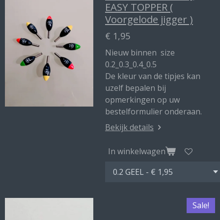
EASY TOPPER (
Voorgelode jigger )
€ 1,95
Nieuw binnen size
0.2_0.3_0.4_0.5
De kleur van de tipjes kan
uzelf bepalen bij
opmerkingen op uw
bestelformulier onderaan.
Bekijk details
In winkelwagen
Sale!