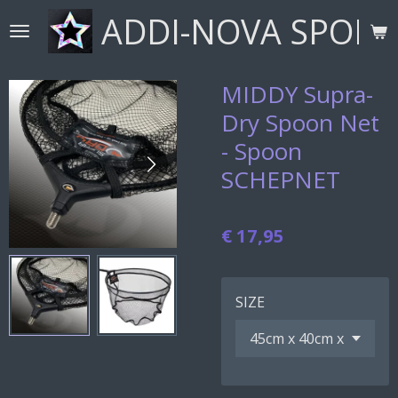
ADDI-NOVA SPORT
Ga
direct
naar
de
MIDDY Supra-
hoofdinhoud
Dry Spoon Net
- Spoon
SCHEPNET
€ 17,95
SIZE