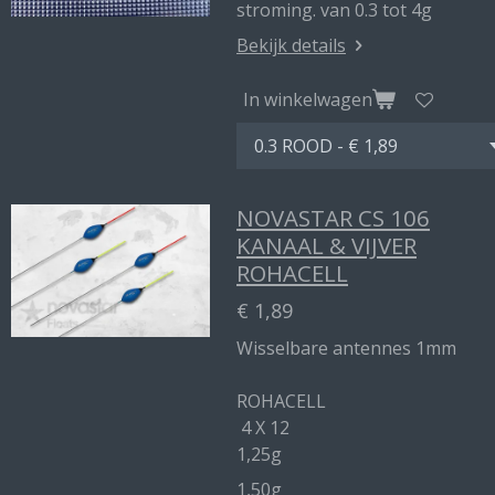
stroming. van 0.3 tot 4g
Bekijk details
In winkelwagen
NOVASTAR CS 106
KANAAL & VIJVER
ROHACELL
€ 1,89
Wisselbare antennes 1mm
ROHACELL
4 X 12
1,25g
1,50g