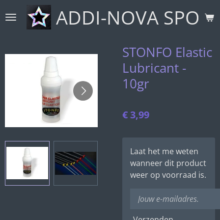
ADDI-NOVA SPORT
Ga
direct
naar
de
STONFO Elastic
hoofdinhoud
Lubricant -
10gr
€ 3,99
Laat het me weten
wanneer dit product
weer op voorraad is.
Verzenden