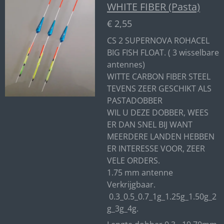
WHITE FIBER (Pasta)
€ 2,55
CS 2 SUPERNOVA ROHACEL
BIG FISH FLOAT. ( 3 wisselbare
antennes)
WITTE CARBON FIBER STEEL
TEVENS ZEER GESCHIKT ALS
PASTADOBBER
WIL U DEZE DOBBER, WEES
ER DAN SNEL BIJ WANT
MEERDERE LANDEN HEBBEN
ER INTERESSE VOOR, ZEER
VELE ORDERS.
1.75 mm antenne
Verkrijgbaar.
0.3_0.5_0.7_1g_1.25g_1.50g_2
g_3g_4g.