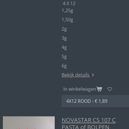
4 X 12
1,25g
1,50g
2g
3g
4g
5g
6g
Bekijk details
In winkelwagen
NOVASTAR CS 107 C
PASTA of BOLPEN