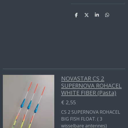
D
D
S
D
e
e
h
e
l
e
a
l
e
l
r
e
n
e
n
NOVASTAR CS 2
SUPERNOVA ROHACEL
WHITE FIBER (Pasta)
€ 2,55
CS 2 SUPERNOVA ROHACEL
BIG FISH FLOAT. ( 3
wisselbare antennes)