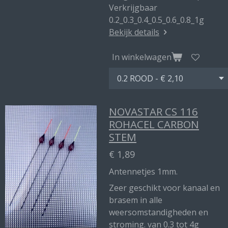
Verkrijgbaar
0.2_0.3_0.4_0.5_0.6_0.8_1g
Bekijk details
In winkelwagen
NOVASTAR CS 116
ROHACEL CARBON
STEM
€ 1,89
Antennetjes 1mm.
Zeer geschikt voor kanaal en
brasem in alle
weersomstandigheden en
stroming. van 0.3 tot 4g