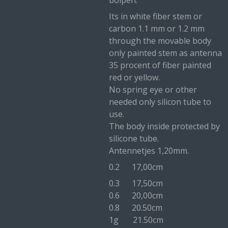
bolpen.
Its in white fiber stem or
carbon 1.1 mm or 1.2 mm
through the movable body
only painted stem as antenna
35 procent of fiber painted
red or yellow.
No spring eye or other
needed only silicon tube to
use.
The body inside protected by
silicone tube.
Antennetjes 1,20mm.
0.2 17,00cm
0.3 17,50cm
0.6 20,00cm
0.8 20.50cm
1g 21.50cm