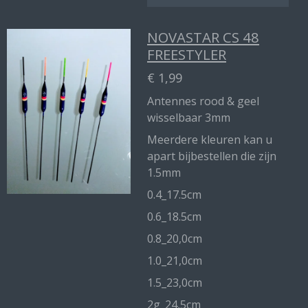
NOVASTAR CS 48
FREESTYLER
€ 1,99
Antennes rood & geel
wisselbaar 3mm
Meerdere kleuren kan u
apart bijbestellen die zijn
1.5mm
0.4_17.5cm
0.6_18.5cm
0.8_20,0cm
1.0_21,0cm
1.5_23,0cm
2g_24,5cm