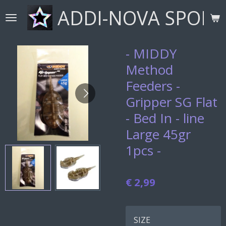
ADDI-NOVA SPORT
Ga
direct
naar
de
- MIDDY
hoofdinhoud
Method
Feeders -
Gripper SG Flat
- Bed In - line
Large 45gr
1pcs -
€ 2,99
SIZE