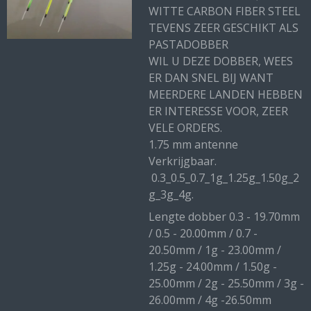
WITTE CARBON FIBER STEEL
TEVENS ZEER GESCHIKT ALS
PASTADOBBER
WIL U DEZE DOBBER, WEES
ER DAN SNEL BIJ WANT
MEERDERE LANDEN HEBBEN
ER INTERESSE VOOR, ZEER
VELE ORDERS.
1.75 mm antenne
Verkrijgbaar.
0.3_0.5_0.7_1g_1.25g_1.50g_2
g_3g_4g.
Lengte dobber 0.3 - 19.70mm
/ 0.5 - 20.00mm / 0.7 -
20.50mm / 1g - 23.00mm /
1.25g - 24.00mm / 1.50g -
25.00mm / 2g - 25.50mm / 3g -
26.00mm / 4g -26.50mm