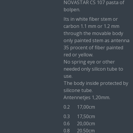
NOVASTAR CS 107 pasta of
bolpen.
Its in white fiber stem or
carbon 1.1 mm or 1.2 mm
through the movable body
only painted stem as antenna
35 procent of fiber painted
red or yellow.
No spring eye or other
needed only silicon tube to
use.
The body inside protected by
silicone tube.
Antennetjes 1,20mm.
0.2 17,00cm
0.3 17,50cm
0.6 20,00cm
0.8 20.50cm