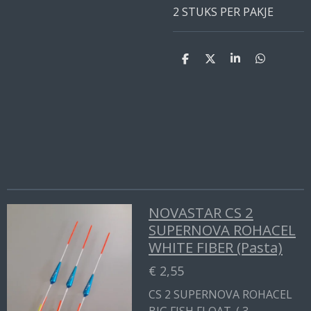
2 STUKS PER PAKJE
D
D
S
D
e
e
h
e
l
e
a
l
e
l
r
e
n
e
n
NOVASTAR CS 2
SUPERNOVA ROHACEL
WHITE FIBER (Pasta)
€ 2,55
CS 2 SUPERNOVA ROHACEL