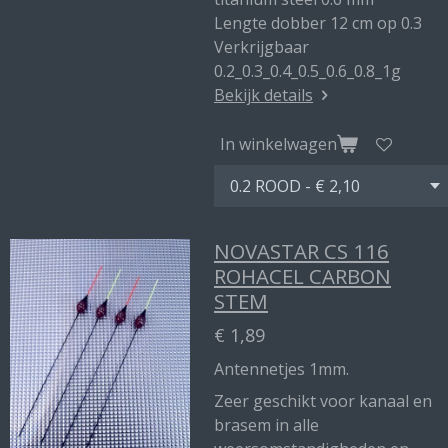
Lengte dobber 12 cm op 0.3
Verkrijgbaar
0.2_0.3_0.4_0.5_0.6_0.8_1g
Bekijk details
In winkelwagen
NOVASTAR CS 116
ROHACEL CARBON
STEM
€ 1,89
Antennetjes 1mm.
Zeer geschikt voor kanaal en
brasem in alle