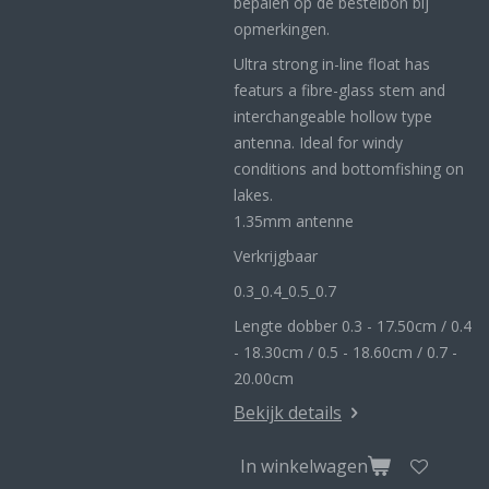
bepalen op de bestelbon bij
opmerkingen.
Ultra strong in-line float has
featurs a fibre-glass stem and
interchangeable hollow type
antenna. Ideal for windy
conditions and bottomfishing on
lakes.
1.35mm antenne
Verkrijgbaar
0.3_
0.4_
0.5_0
.7
Lengte dobber 0.3 - 17.50cm / 0.4
- 18.30cm / 0.5 - 18.60cm / 0.7 -
20.00cm
Bekijk details
In winkelwagen