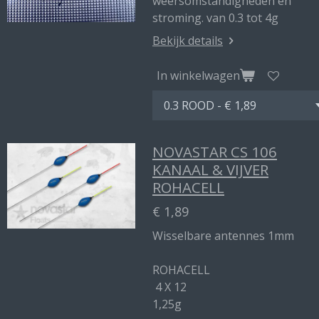
weersomstandigheden en
stroming. van 0.3 tot 4g
Bekijk details
In winkelwagen
NOVASTAR CS 106
KANAAL & VIJVER
ROHACELL
€ 1,89
Wisselbare antennes 1mm
ROHACELL
4 X 12
1,25g