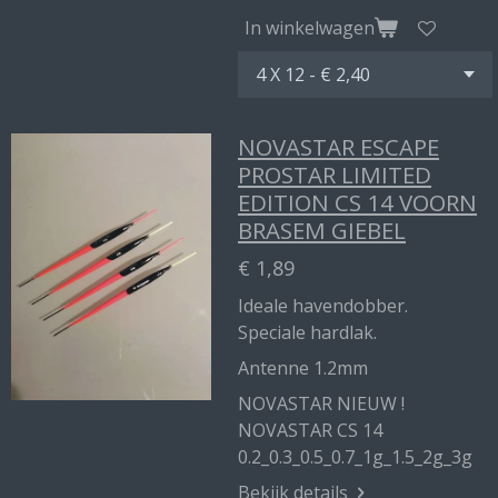
In winkelwagen
NOVASTAR ESCAPE
PROSTAR LIMITED
EDITION CS 14 VOORN
BRASEM GIEBEL
€ 1,89
Ideale havendobber.
Speciale hardlak.
Antenne 1.2mm
NOVASTAR NIEUW !
NOVASTAR CS 14
0.2_0.3_0.5_0.7_1g_1.5_2g_3g
Bekijk details