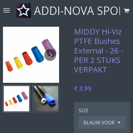
ADDI-NOVA SPORT
Ga
direct
naar
de
MIDDY Hi-Viz
hoofdinhoud
PTFE Bushes
External - 26 -
PER 2 STUKS
VERPAKT
€ 3,99
SIZE