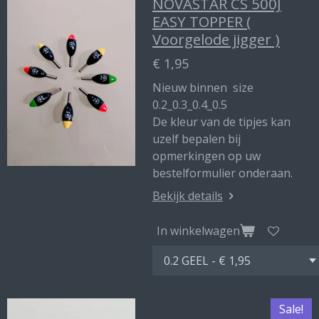
NOVASTAR CS 500J
EASY TOPPER (
Voorgelode jigger )
€ 1,95
Nieuw binnen size
0.2_0.3_0.4_0.5
De kleur van de tipjes kan
uzelf bepalen bij
opmerkingen op uw
bestelformulier onderaan.
Bekijk details
In winkelwagen
Sale!