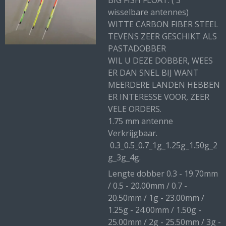
BIG FISH FLOAT. ( 3
wisselbare antennes)
WITTE CARBON FIBER STEEL
TEVENS ZEER GESCHIKT ALS
PASTADOBBER
WIL U DEZE DOBBER, WEES
ER DAN SNEL BIJ WANT
MEERDERE LANDEN HEBBEN
ER INTERESSE VOOR, ZEER
VELE ORDERS.
1.75 mm antenne
Verkrijgbaar.
0.3_0.5_0.7_1g_1.25g_1.50g_2
g_3g_4g.
Lengte dobber 0.3 - 19.70mm
/ 0.5 - 20.00mm / 0.7 -
20.50mm / 1g - 23.00mm /
1.25g - 24.00mm / 1.50g -
25.00mm / 2g - 25.50mm / 3g -