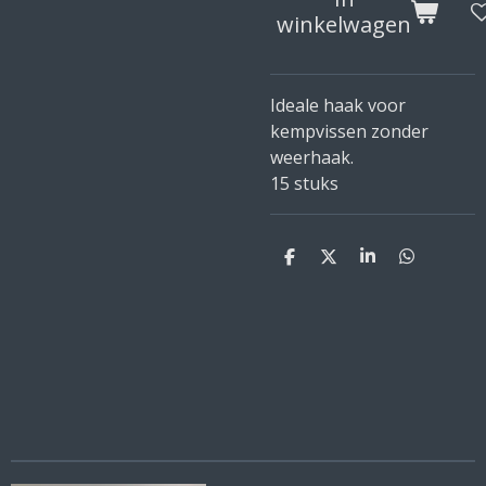
winkelwagen
Ideale haak voor
kempvissen zonder
weerhaak.
15 stuks
D
D
S
D
e
e
h
e
l
e
a
l
e
l
r
e
n
e
n