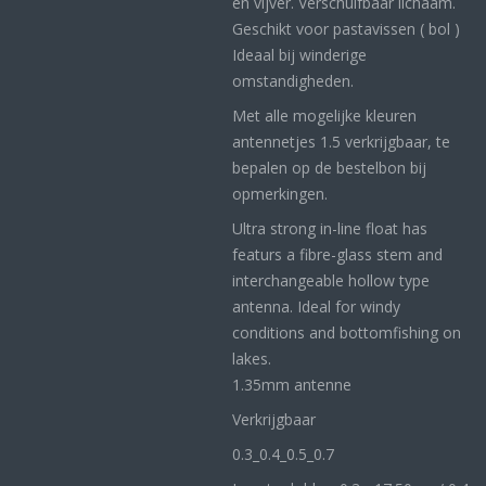
en vijver. Verschuifbaar lichaam.
Geschikt voor pastavissen ( bol )
Ideaal bij winderige
omstandigheden.
Met alle mogelijke kleuren
antennetjes 1.5 verkrijgbaar, te
bepalen op de bestelbon bij
opmerkingen.
Ultra strong in-line float has
featurs a fibre-glass stem and
interchangeable hollow type
antenna. Ideal for windy
conditions and bottomfishing on
lakes.
1.35mm antenne
Verkrijgbaar
0.3_
0.4_
0.5_0
.7