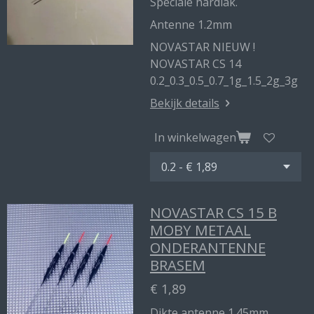
Speciale hardlak.
Antenne 1.2mm
NOVASTAR NIEUW !
NOVASTAR CS 14
0.2_0.3_0.5_0.7_1g_1.5_2g_3g
Bekijk details
In winkelwagen
NOVASTAR CS 15 B
MOBY METAAL
ONDERANTENNE
BRASEM
€ 1,89
Dikte antenne 1.45mm