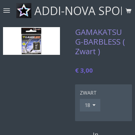
ADDI-NOVA SPORT
Ga
direct
naar
de
GAMAKATSU
hoofdinhoud
G-BARBLESS (
Zwart )
€ 3,00
ZWART
In