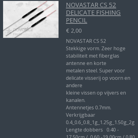
NOVASTAR CS 52
DELICATE FISHING
PENCIL
€ 2,00
NOVASTAR CS 52
Stekkige vorm. Zeer hoge
stabiliteit met fiberglas
antenne en korte
metalen steel. Super voor
delicate visserij op voorn en
andere
kleine vissen op vijvers en
kanalen.
Antennetjes 0.7mm.
Verkrijgbaar
0.4_0.6_0.8_1g_1.25g_1.50g_2g
Lengte dobbers 0.40 -
17,50cm / 0.60 -19,00cm / 0.80