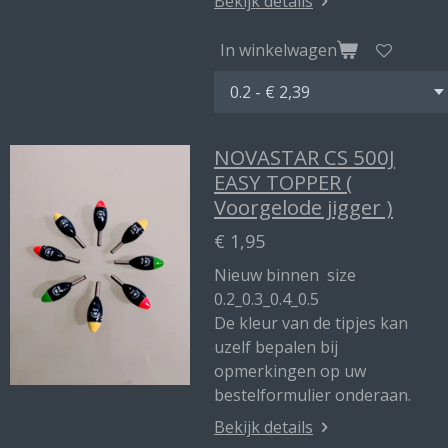
Bekijk details
In winkelwagen
NOVASTAR CS 500J
EASY TOPPER (
Voorgelode jigger )
€ 1,95
Nieuw binnen size
0.2_0.3_0.4_0.5
De kleur van de tipjes kan
uzelf bepalen bij
opmerkingen op uw
bestelformulier onderaan.
Bekijk details