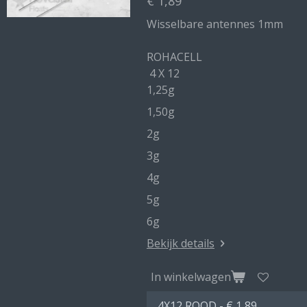
€ 1,89
Wisselbare antennes 1mm
ROHACELL
4 X 12
1,25g
1,50g
2g
3g
4g
5g
6g
Bekijk details
In winkelwagen