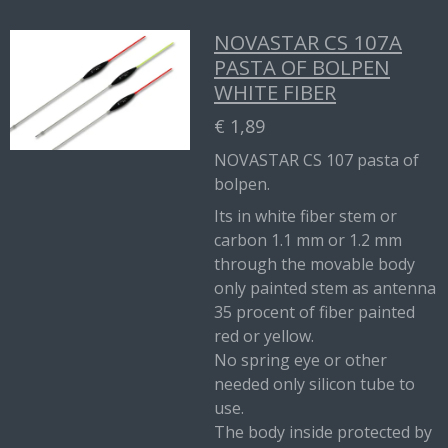
NOVASTAR CS 107A
PASTA OF BOLPEN
WHITE FIBER
€ 1,89
NOVASTAR CS 107 pasta of
bolpen.
Its in white fiber stem or
carbon 1.1 mm or 1.2 mm
through the movable body
only painted stem as antenna
35 procent of fiber painted
red or yellow.
No spring eye or other
needed only silicon tube to
use.
The body inside protected by