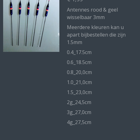
Antennes rood & geel
wisselbaar 3mm
Meerdere kleuren kan u
apart bijbestellen die zijn
1.5mm
0.4_17.5cm
0.6_18.5cm
0.8_20,0cm
1.0_21,0cm
1.5_23,0cm
2g_24,5cm
3g_27,0cm
4g_27,5cm