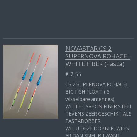
n
e
n
NOVASTAR CS 2
SUPERNOVA ROHACEL
WHITE FIBER (Pasta)
€ 2,55
CS 2 SUPERNOVA ROHACEL
BIG FISH FLOAT. ( 3
wisselbare antennes)
WITTE CARBON FIBER STEEL
TEVENS ZEER GESCHIKT ALS
PASTADOBBER
WIL U DEZE DOBBER, WEES
ER DAN SNEL BIJ WANT