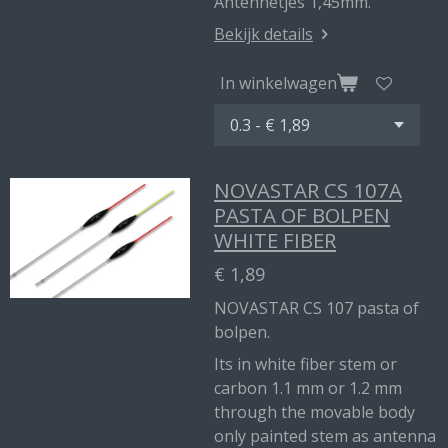
Antennetjes 1,45mm.
Bekijk details
In winkelwagen
NOVASTAR CS 107A
PASTA OF BOLPEN
WHITE FIBER
€ 1,89
NOVASTAR CS 107 pasta of
bolpen.
Its in white fiber stem or
carbon 1.1 mm or 1.2 mm
through the movable body
only painted stem as antenna