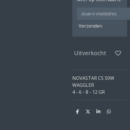
Verzenden
Uitverkocht
NOVASTAR CS 50W
WAGGLER
4 - 6 - 8 - 12 GR
D
D
S
D
e
e
h
e
l
e
a
l
e
l
r
e