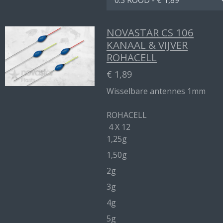
NOVASTAR CS 106
KANAAL & VIJVER
ROHACELL
€ 1,89
Wisselbare antennes 1mm
ROHACELL
4 X 12
1,25g
1,50g
2g
3g
4g
5g