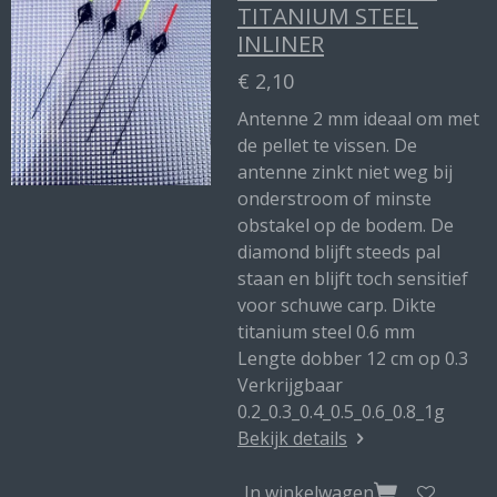
TITANIUM STEEL
INLINER
€ 2,10
Antenne 2 mm ideaal om met
de pellet te vissen. De
antenne zinkt niet weg bij
onderstroom of minste
obstakel op de bodem. De
diamond blijft steeds pal
staan en blijft toch sensitief
voor schuwe carp. Dikte
titanium steel 0.6 mm
Lengte dobber 12 cm op 0.3
Verkrijgbaar
0.2_0.3_0.4_0.5_0.6_0.8_1g
Bekijk details
In winkelwagen