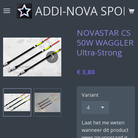
ADDI-NOVA SPORT
Ga
direct
naar
de
NOVASTAR CS
hoofdinhoud
50W WAGGLER
Ultra-Strong
€ 3,80
Variant
Laat het me weten
wanneer dit product
weer op voorraad is.