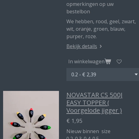
opmerkingen op uw
bestelbon
We hebben, rood, geel, zwart,
wit, oranje, groen, blauw,
purper, roze.
Bekijk details
In winkelwagen
NOVASTAR CS 500J
EASY TOPPER (
Voorgelode jigger )
€ 1,95
Nieuw binnen size
0.2_0.3_0.4_0.5