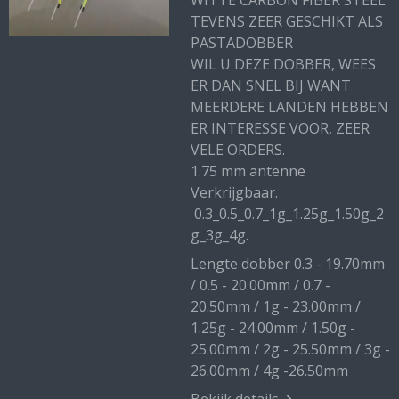
WITTE CARBON FIBER STEEL
TEVENS ZEER GESCHIKT ALS
PASTADOBBER
WIL U DEZE DOBBER, WEES
ER DAN SNEL BIJ WANT
MEERDERE LANDEN HEBBEN
ER INTERESSE VOOR, ZEER
VELE ORDERS.
1.75 mm antenne
Verkrijgbaar.
0.3_0.5_0.7_1g_1.25g_1.50g_2
g_3g_4g.
Lengte dobber 0.3 - 19.70mm
/ 0.5 - 20.00mm / 0.7 -
20.50mm / 1g - 23.00mm /
1.25g - 24.00mm / 1.50g -
25.00mm / 2g - 25.50mm / 3g -
26.00mm / 4g -26.50mm