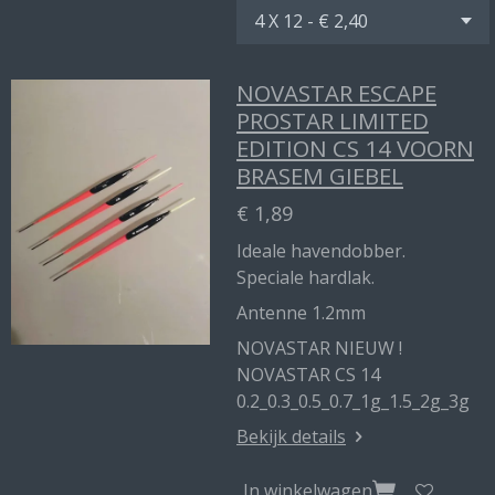
NOVASTAR ESCAPE
PROSTAR LIMITED
EDITION CS 14 VOORN
BRASEM GIEBEL
€ 1,89
Ideale havendobber.
Speciale hardlak.
Antenne 1.2mm
NOVASTAR NIEUW !
NOVASTAR CS 14
0.2_0.3_0.5_0.7_1g_1.5_2g_3g
Bekijk details
In winkelwagen