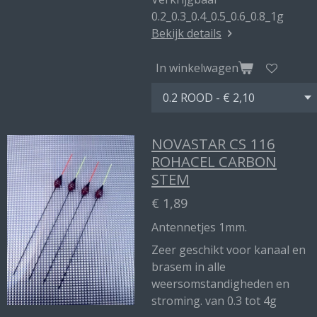
0.2_0.3_0.4_0.5_0.6_0.8_1g
Bekijk details
In winkelwagen
NOVASTAR CS 116
ROHACEL CARBON
STEM
€ 1,89
Antennetjes 1mm.
Zeer geschikt voor kanaal en
brasem in alle
weersomstandigheden en
stroming. van 0.3 tot 4g