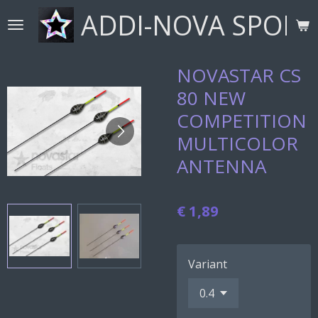
ADDI-NOVA SPORT
Ga
direct
naar
de
NOVASTAR CS
hoofdinhoud
80 NEW
COMPETITION
MULTICOLOR
ANTENNA
€ 1,89
Variant