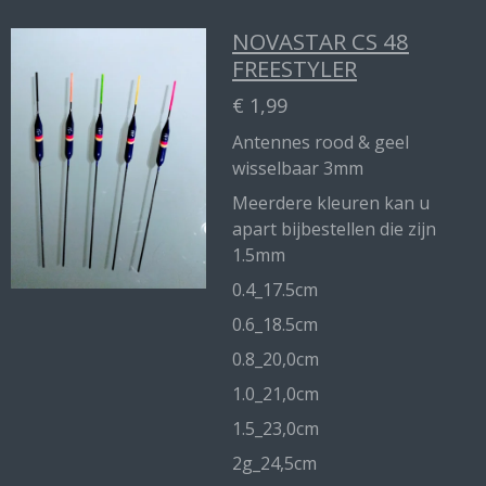
NOVASTAR CS 48
FREESTYLER
€ 1,99
Antennes rood & geel
wisselbaar 3mm
Meerdere kleuren kan u
apart bijbestellen die zijn
1.5mm
0.4_17.5cm
0.6_18.5cm
0.8_20,0cm
1.0_21,0cm
1.5_23,0cm
2g_24,5cm