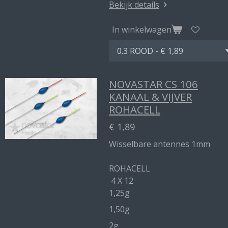
Bekijk details
In winkelwagen
NOVASTAR CS 106
KANAAL & VIJVER
ROHACELL
€ 1,89
Wisselbare antennes 1mm
ROHACELL
4 X 12
1,25g
1,50g
2g