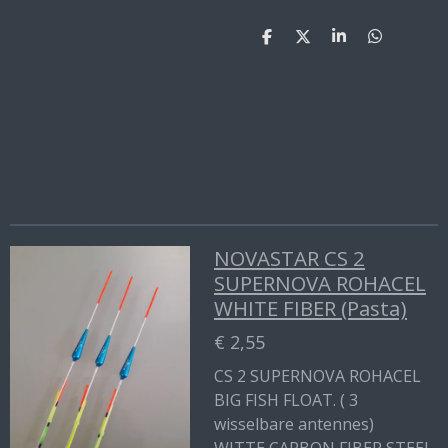
D
D
S
D
e
e
h
e
l
e
a
l
e
l
r
e
n
e
n
NOVASTAR CS 2
SUPERNOVA ROHACEL
WHITE FIBER (Pasta)
€ 2,55
CS 2 SUPERNOVA ROHACEL
BIG FISH FLOAT. ( 3
wisselbare antennes)