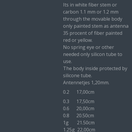
Its in white fiber stem or
carbon 1.1 mm or 1.2 mm
through the movable body
only painted stem as antenna
35 procent of fiber painted
red or yellow.
No spring eye or other
needed only silicon tube to
use.
The body inside protected by
silicone tube.
Antennetjes 1,20mm.
0.2 17,00cm
0.3 17,50cm
0.6 20,00cm
0.8 20.50cm
1g 21.50cm
1.25g 22,00cm