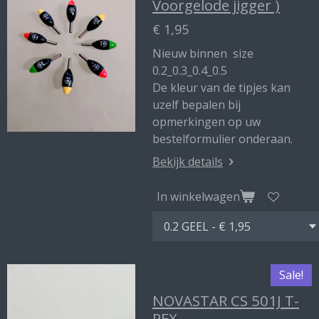
Voorgelode jigger )
€ 1,95
Nieuw binnen size
0.2_0.3_0.4_0.5
De kleur van de tipjes kan
uzelf bepalen bij
opmerkingen op uw
bestelformulier onderaan.
Bekijk details
In winkelwagen
Sale!
NOVASTAR CS 501J T-
REX