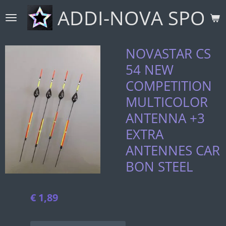
ADDI-NOVA SPORT
Ga
direct
naar
de
NOVASTAR CS
hoofdinhoud
54 NEW
COMPETITION
MULTICOLOR
ANTENNA +3
EXTRA
ANTENNES CAR
BON STEEL
€ 1,89