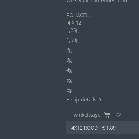
Wisselbare antennes 1mm
ROHACELL
4 X 12
1,25g
1,50g
2g
3g
4g
5g
6g
Bekijk details
In winkelwagen