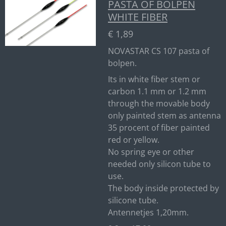
PASTA OF BOLPEN
WHITE FIBER
€ 1,89
NOVASTAR CS 107 pasta of
bolpen.
Its in white fiber stem or
carbon 1.1 mm or 1.2 mm
through the movable body
only painted stem as antenna
35 procent of fiber painted
red or yellow.
No spring eye or other
needed only silicon tube to
use.
The body inside protected by
silicone tube.
Antennetjes 1,20mm.