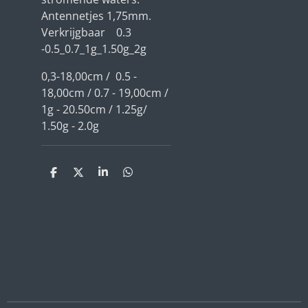
Antennetjes 1,75mm.
Verkrijgbaar 0.3
-0.5_0.7_1g_1.50g_2g
0,3-18,00cm / 0.5 -
18,00cm / 0.7 - 19,00cm /
1g - 20.50cm / 1.25g/
1.50g - 2.0g
D
D
S
D
e
e
h
e
l
e
a
l
e
l
r
e
n
e
n