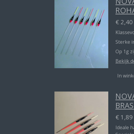
NOVA
ROH
€ 2,40
Klassevo
Sterke 
Op 1g z
Bekijk d
In win
NOVA
BRAS
€ 1,89
Ideale 