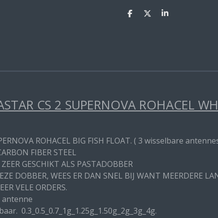
D
D
S
e
e
h
l
e
a
e
l
r
n
e
STAR CS 2 SUPERNOVA ROHACEL WHIT
PERNOVA ROHACEL BIG FISH FLOAT. ( 3 wisselbare antenne
CARBON FIBER STEEL
 ZEER GESCHIKT ALS PASTADOBBER
DEZE DOBBER, WEES ER DAN SNEL BIJ WANT MEERDERE L
EER VELE ORDERS.
 antenne
baar. 0.3_0.5_0.7_1g_1.25g_1.50g_2g_3g_4g.