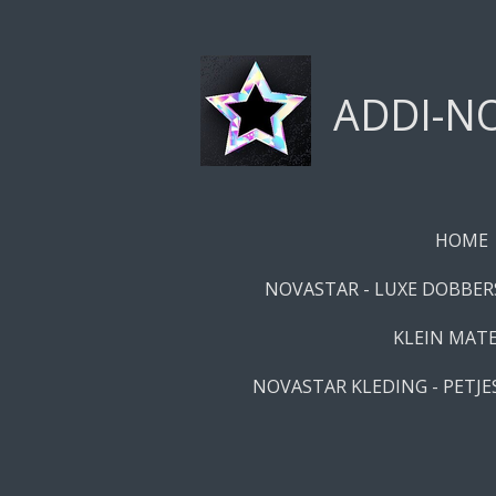
Ga
direct
naar
ADDI-NO
de
hoofdinhoud
HOME
NOVASTAR - LUXE DOBBERS
KLEIN MATE
NOVASTAR KLEDING - PETJES