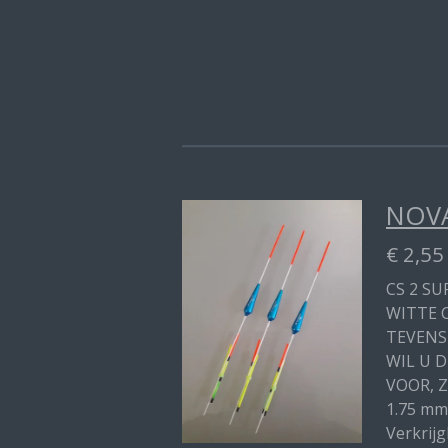
NOVA
€ 2,55
CS 2 SU
WITTE 
TEVENS
WIL U 
VOOR, Z
1.75 mm
Verkrijg