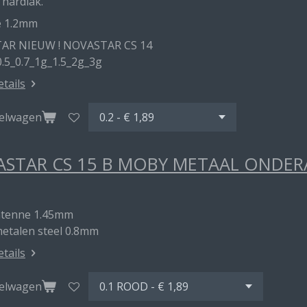
 hardlak.
e 1.2mm
AR NIEUW ! NOVASTAR CS 14
0.5_0.7_1g_1.5_2g_3g
etails
kelwagen
STAR CS 15 B MOBY METAAL ONDE
ntenne 1.45mm
metalen steel 0.8mm
etails
kelwagen