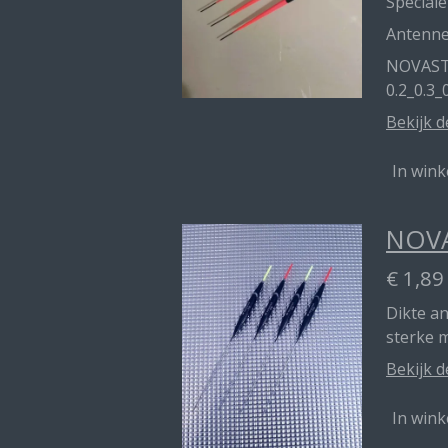
Speciale
Antenn
NOVAST
0.2_0.3_
Bekijk d
In win
NOVA
€ 1,89
Dikte a
sterke 
Bekijk d
In win