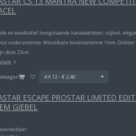
STAR CS 13 MANTRA NEW COMPETITI
ACEL
lle en kwalitatief hoogstaande kanaaldobber, stijlvol, elegan
inox onderantenne. Wisselbare bovenantenne 1mm. Dobber me
ijn deze 23cm
etails
kelwagen
STAR ESCAPE PROSTAR LIMITED EDI
EM GIEBEL
havendobber.