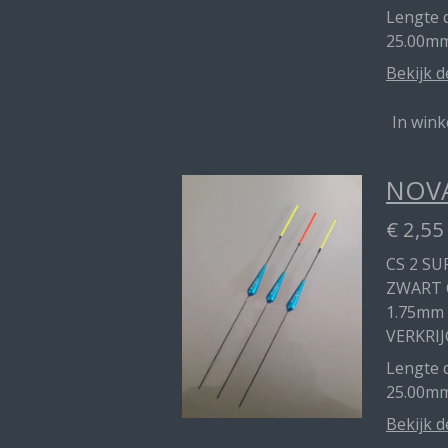
Lengte d
25.00mm
Bekijk d
In win
NOVA
€ 2,55
CS 2 SU
ZWART 
1.75mm
VERKRIJ
Lengte d
25.00m
Bekijk d