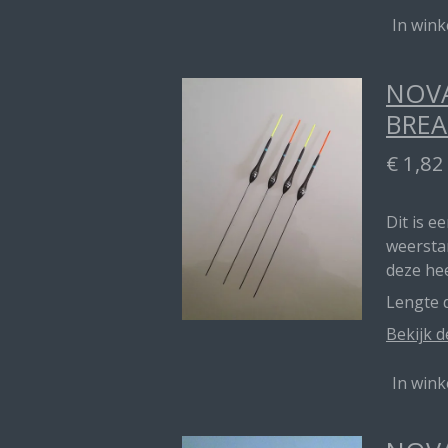
In win
NOVA
BREA
€ 1,82
Dit is e
weerstan
deze he
Lengte d
Bekijk d
In win