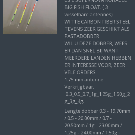
CS 2 SUPERNOVA ROHACEL
BIG FISH FLOAT. ( 3
wisselbare antennes)
WITTE CARBON FIBER STEEL
TEVENS ZEER GESCHIKT ALS
PASTADOBBER
WIL U DEZE DOBBER, WEES
ER DAN SNEL BIJ WANT
MEERDERE LANDEN HEBBEN
ER INTERESSE VOOR, ZEER
VELE ORDERS.
1.75 mm antenne
Verkrijgbaar.
0.3_0.5_0.7_1g_1.25g_1.50g_2
g_3g_4g.
Lengte dobber 0.3 - 19.70mm
/ 0.5 - 20.00mm / 0.7 -
20.50mm / 1g - 23.00mm /
1.25g - 24.00mm / 1.50g -