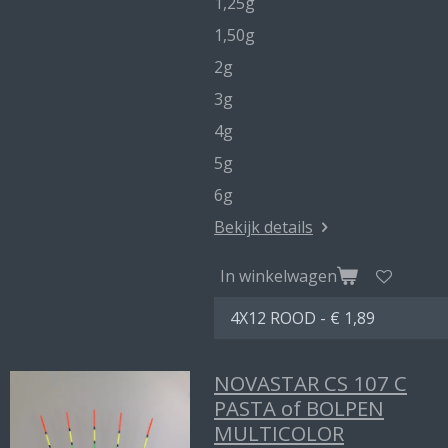
1,25g
1,50g
2g
3g
4g
5g
6g
Bekijk details
In winkelwagen
NOVASTAR CS 107 C
PASTA of BOLPEN
MULTICOLOR