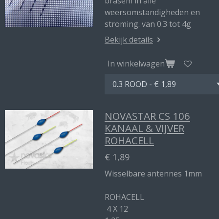
brasem in alle
weersomstandigheden en
stroming. van 0.3 tot 4g
Bekijk details
In winkelwagen
NOVASTAR CS 106
KANAAL & VIJVER
ROHACELL
€ 1,89
Wisselbare antennes 1mm
ROHACELL
4 X 12