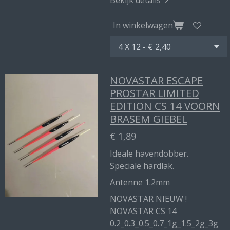
Bekijk details
In winkelwagen
NOVASTAR ESCAPE
PROSTAR LIMITED
EDITION CS 14 VOORN
BRASEM GIEBEL
€ 1,89
Ideale havendobber.
Speciale hardlak.
Antenne 1.2mm
NOVASTAR NIEUW !
NOVASTAR CS 14
0.2_0.3_0.5_0.7_1g_1.5_2g_3g