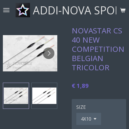
ADDI-NOVA SPORT
Ga
direct
naar
de
NOVASTAR CS
hoofdinhoud
40 NEW
COMPETITION
BELGIAN
TRICOLOR
€ 1,89
SIZE