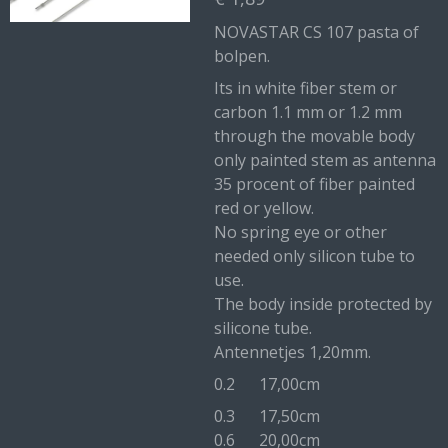
NOVASTAR CS 107 pasta of
bolpen.
Its in white fiber stem or
carbon 1.1 mm or 1.2 mm
through the movable body
only painted stem as antenna
35 procent of fiber painted
red or yellow.
No spring eye or other
needed only silicon tube to
use.
The body inside protected by
silicone tube.
Antennetjes 1,20mm.
0.2 17,00cm
0.3 17,50cm
0.6 20,00cm