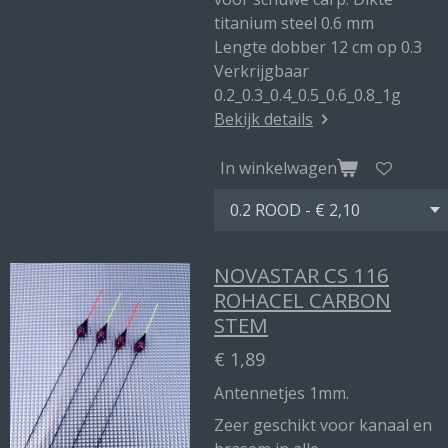
titanium steel 0.6 mm
Lengte dobber 12 cm op 0.3
Verkrijgbaar
0.2_0.3_0.4_0.5_0.6_0.8_1g
Bekijk details
In winkelwagen
NOVASTAR CS 116
ROHACEL CARBON
STEM
€ 1,89
Antennetjes 1mm.
Zeer geschikt voor kanaal en