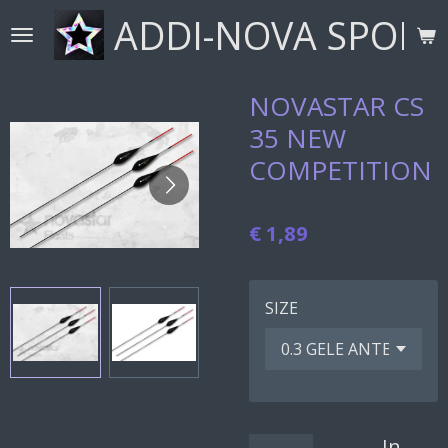
ADDI-NOVA SPORT
Ga
direct
naar
de
NOVASTAR CS
hoofdinhoud
35 NEW
COMPETITION
€ 1,89
SIZE
In