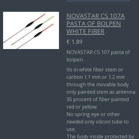
NOVASTAR CS 107A
PASTA OF BOLPEN
WHITE FIBER
€ 1,89
NOVASTAR CS 107 pasta of
bolpen.
Its in white fiber stem or
carbon 1.1 mm or 1.2 mm
through the movable body
only painted stem as antenna
35 procent of fiber painted
red or yellow.
No spring eye or other
needed only silicon tube to
use.
The body inside protected by