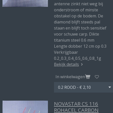
antenne zinkt niet weg bij
onderstroom of minste
obstakel op de bodem. De
diamond blijft steeds pal
staan en blijft toch sensitief
voor schuwe carp. Dikte
titanium steel 0.6 mm
Lengte dobber 12 cm op 0.3
Verkrijgbaar
0.2_0.3_0.4_0.5_0.6_0.8_1g
Bekijk details
In winkelwagen
NOVASTAR CS 116
ROHACEL CARBON