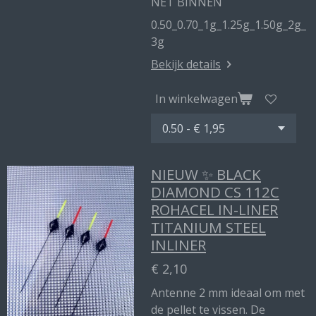
NET BINNEN
0.50_0.70_1g_1.25g_1.50g_2g_
3g
Bekijk details
In winkelwagen
NIEUW ✨ BLACK
DIAMOND CS 112C
ROHACEL IN-LINER
TITANIUM STEEL
INLINER
€ 2,10
Antenne 2 mm ideaal om met
de pellet te vissen. De