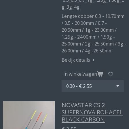
0.3_0.5_0.7_1g_1.25g_1.50g_2
g_3g_4g.
Lengte dobber 0.3 - 19.70mm
/ 0.5 - 20.00mm / 0.7 -
20.50mm / 1g - 23.00mm /
1.25g - 24.00mm / 1.50g -
25.00mm / 2g - 25.50mm / 3g -
26.00mm / 4g -26.50mm
Bekijk details
In winkelwagen
NOVASTAR CS 2
SUPERNOVA ROHACEL
BLACK CARBON