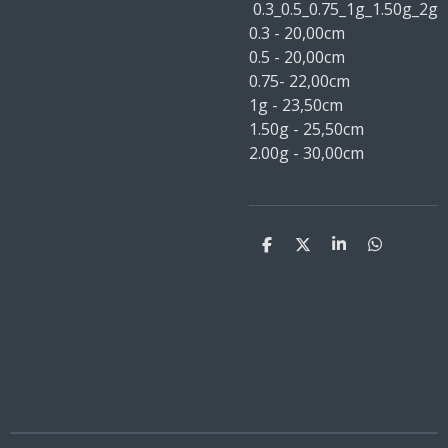
0.3_0.5_0.75_1g_1.50g_2g
0.3 - 20,00cm
0.5 - 20,00cm
0.75- 22,00cm
1g - 23,50cm
1.50g -
25,50cm
2.00g - 30,00cm
D
D
S
D
e
e
h
e
l
e
a
l
e
l
r
e
n
e
n