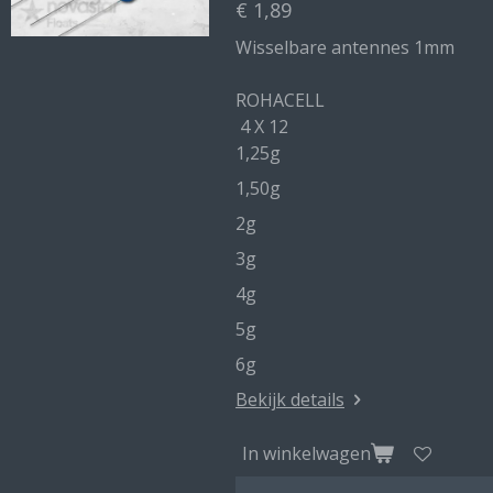
€ 1,89
Wisselbare antennes 1mm
ROHACELL
4 X 12
1,25g
1,50g
2g
3g
4g
5g
6g
Bekijk details
In winkelwagen