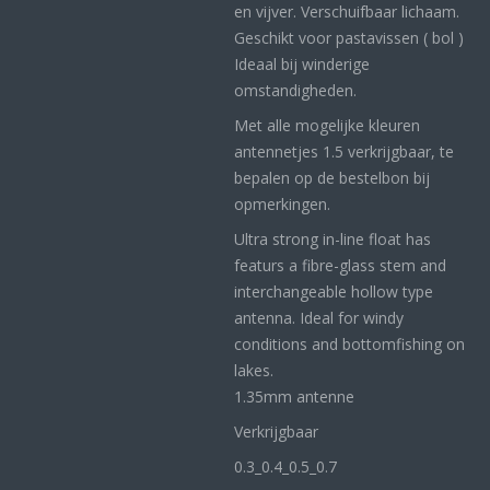
en vijver. Verschuifbaar lichaam.
Geschikt voor pastavissen ( bol )
Ideaal bij winderige
omstandigheden.
Met alle mogelijke kleuren
antennetjes 1.5 verkrijgbaar, te
bepalen op de bestelbon bij
opmerkingen.
Ultra strong in-line float has
featurs a fibre-glass stem and
interchangeable hollow type
antenna. Ideal for windy
conditions and bottomfishing on
lakes.
1.35mm antenne
Verkrijgbaar
0.3_
0.4_
0.5_0
.7