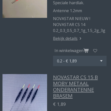
Speciale hardlak.
Antenne 1.2mm
NOVASTAR NIEUW !
NOVASTAR CS 14
0.2_0.3_0.5_0.7_1g_1.5_2g_3g
Bekijk details
In winkelwagen
NOVASTAR CS 15 B
MOBY METAAL
ONDERANTENNE
BRASEM
€ 1,89