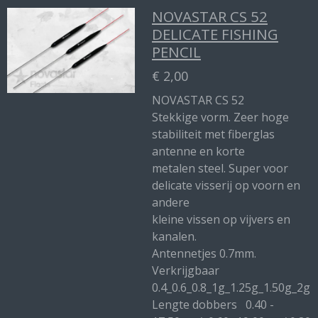
NOVASTAR CS 52
DELICATE FISHING
PENCIL
€ 2,00
NOVASTAR CS 52
Stekkige vorm. Zeer hoge
stabiliteit met fiberglas
antenne en korte
metalen steel. Super voor
delicate visserij op voorn en
andere
kleine vissen op vijvers en
kanalen.
Antennetjes 0.7mm.
Verkrijgbaar
0.4_0.6_0.8_1g_1.25g_1.50g_2g
Lengte dobbers 0.40 -