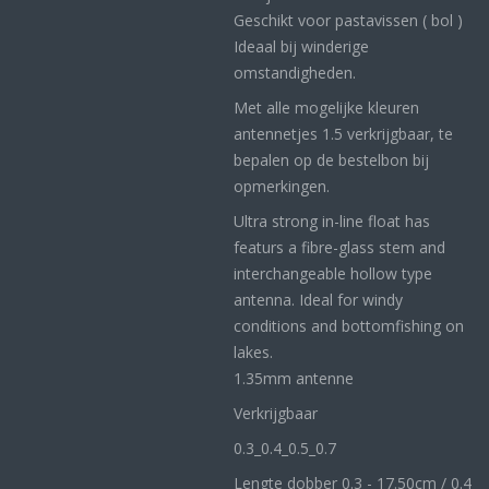
Geschikt voor pastavissen ( bol )
Ideaal bij winderige
omstandigheden.
Met alle mogelijke kleuren
antennetjes 1.5 verkrijgbaar, te
bepalen op de bestelbon bij
opmerkingen.
Ultra strong in-line float has
featurs a fibre-glass stem and
interchangeable hollow type
antenna. Ideal for windy
conditions and bottomfishing on
lakes.
1.35mm antenne
Verkrijgbaar
0.3_
0.4_
0.5_0
.7
Lengte dobber 0.3 - 17.50cm / 0.4