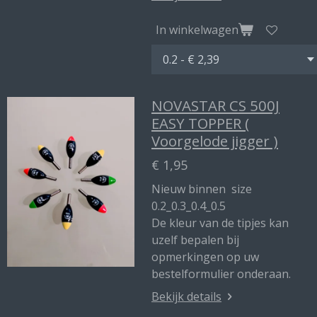
In winkelwagen
NOVASTAR CS 500J
EASY TOPPER (
Voorgelode jigger )
€ 1,95
Nieuw binnen size
0.2_0.3_0.4_0.5
De kleur van de tipjes kan
uzelf bepalen bij
opmerkingen op uw
bestelformulier onderaan.
Bekijk details