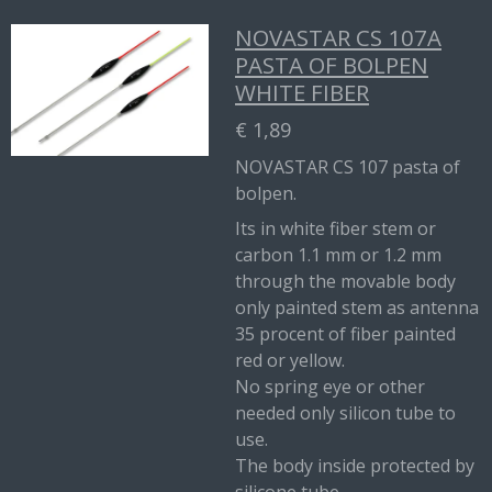
NOVASTAR CS 107A
PASTA OF BOLPEN
WHITE FIBER
€ 1,89
NOVASTAR CS 107 pasta of
bolpen.
Its in white fiber stem or
carbon 1.1 mm or 1.2 mm
through the movable body
only painted stem as antenna
35 procent of fiber painted
red or yellow.
No spring eye or other
needed only silicon tube to
use.
The body inside protected by