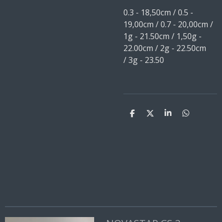
0.3 - 18,50cm / 0.5 -
19,00cm / 0.7 - 20,00cm /
1g - 21.50cm / 1,50g -
22.00cm / 2g - 22.50cm
/ 3g - 23.50
D
D
S
D
e
e
h
e
l
e
a
l
e
l
r
e
n
e
n