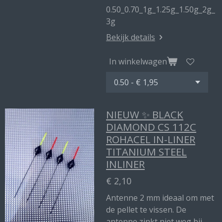
0.50_0.70_1g_1.25g_1.50g_2g_
3g
Bekijk details
In winkelwagen
NIEUW ✨ BLACK
DIAMOND CS 112C
ROHACEL IN-LINER
TITANIUM STEEL
INLINER
€ 2,10
Antenne 2 mm ideaal om met
de pellet te vissen. De
antenne zinkt niet weg bij