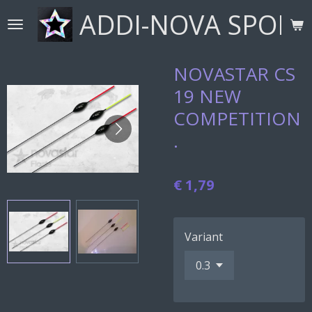
ADDI-NOVA SPORT
Ga
direct
naar
de
NOVASTAR CS
hoofdinhoud
19 NEW
COMPETITION
.
€ 1,79
Variant