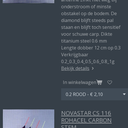
onderstroom of minste
obstakel op de bodem. De
diamond blijft steeds pal
staan en blijft toch sensitief
voor schuwe carp. Dikte
titanium steel 0.6 mm
Lengte dobber 12 cm op 0.3
Verkrijgbaar
0.2_0.3_0.4_0.5_0.6_0.8_1g
Bekijk details
In winkelwagen
NOVASTAR CS 116
ROHACEL CARBON
STEM