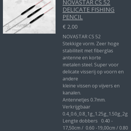
NOVASTAR CS 52
DELICATE FISHING
PENCIL
€ 2,00
NOVASTAR CS 52
Stekkige vorm. Zeer hoge
stabiliteit met fiberglas
antenne en korte
metalen steel. Super voor
delicate visserij op voorn en
andere
kleine vissen op vijvers en
kanalen.
Antennetjes 0.7mm.
Verkrijgbaar
0.4_0.6_0.8_1g_1.25g_1.50g_2g
Lengte dobbers 0.40 -
17,50cm / 0.60 -19,00cm / 0.80