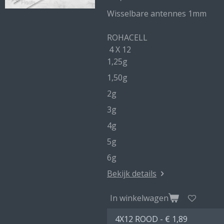
Wisselbare antennes 1mm
ROHACELL
4 X 12
1,25g
1,50g
2g
3g
4g
5g
6g
Bekijk details
In winkelwagen