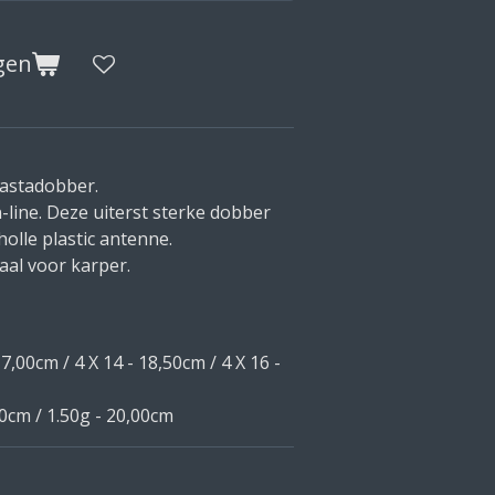
gen
pastadobber.
line. Deze uiterst sterke dobber
holle plastic antenne.
deaal voor karper.
 17,00cm /
4 X 14 - 18,50cm / 4 X 16 -
00cm /
1.50g - 20,00cm