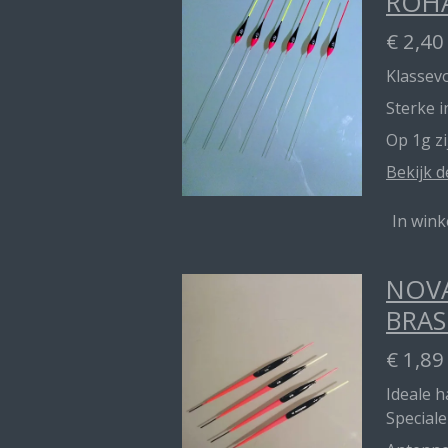
ROH
€ 2,40
Klassevo
Sterke 
Op 1g z
Bekijk d
In win
NOVA
BRAS
€ 1,89
Ideale 
Speciale