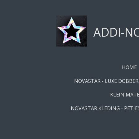
Ga
direct
naar
ADDI-NO
de
hoofdinhoud
HOME
NOVASTAR - LUXE DOBBERS
KLEIN MATE
NOVASTAR KLEDING - PETJES