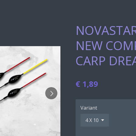
NOVASTAR 
NEW COMP
CARP DRE
€ 1,89
Variant