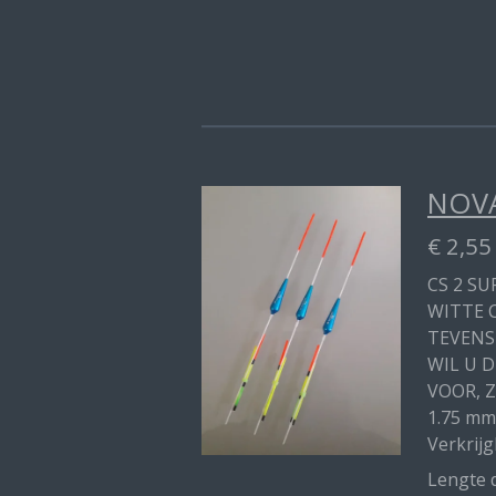
NOVA
€ 2,55
CS 2 SU
WITTE 
TEVENS
WIL U 
VOOR, Z
1.75 mm
Verkrijg
Lengte d