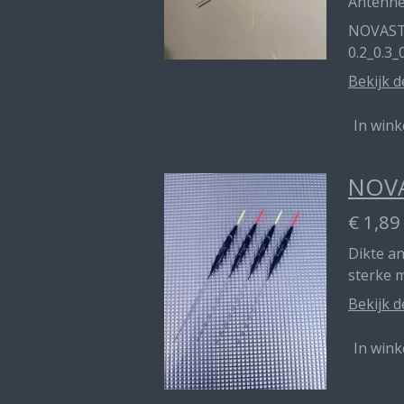
Antenn
NOVAST
0.2_0.3_
Bekijk d
In win
NOVA
€ 1,89
Dikte a
sterke 
Bekijk d
In win