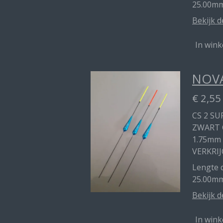
25.00mm
Bekijk d
In win
NOVA
€ 2,55
CS 2 SU
ZWART 
1.75mm
VERKRIJ
Lengte d
25.00m
Bekijk d
In win