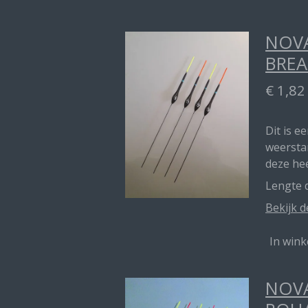
NOVA
BREA
€ 1,82
Dit is e
weerstan
deze he
Lengte d
Bekijk d
In win
NOVA