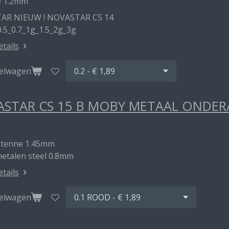
e 1.2mm
AR NIEUW ! NOVASTAR CS 14
0.5_0.7_1g_1.5_2g_3g
etails
kelwagen
STAR CS 15 B MOBY METAAL ONDE
ntenne 1.45mm
metalen steel 0.8mm
etails
kelwagen