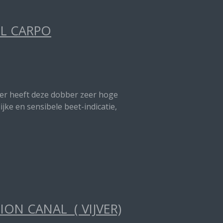
EL CARPO
nter heeft deze dobber zeer hoge
jke en sensibele beet-indicatie,
ON CANAL ( VIJVER)