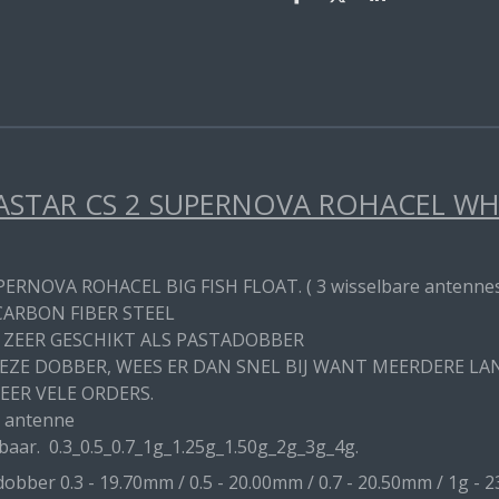
D
D
S
e
e
h
l
e
a
e
l
r
n
e
STAR CS 2 SUPERNOVA ROHACEL WHIT
PERNOVA ROHACEL BIG FISH FLOAT. ( 3 wisselbare antenne
CARBON FIBER STEEL
 ZEER GESCHIKT ALS PASTADOBBER
DEZE DOBBER, WEES ER DAN SNEL BIJ WANT MEERDERE L
EER VELE ORDERS.
 antenne
baar. 0.3_0.5_0.7_1g_1.25g_1.50g_2g_3g_4g.
obber 0.3 - 19.70mm / 0.5 - 20.00mm / 0.7 - 20.50mm / 1g - 2