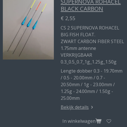
SUPERNOVA ROHACEL
BLACK CARBON
€ 2,55
CS 2 SUPERNOVA ROHACEL
BIG FISH FLOAT.
ZWART CARBON FIBER STEEL
1.75mm antenne
VERKRIJGBAAR
0.3_0.5_0.7_1g_1.25g_1.50g
Lengte dobber 0.3 - 19.70mm
/ 0.5 - 20.00mm / 0.7 -
20.50mm / 1g - 23.00mm /
1.25g - 24.00mm / 1.50g -
25.00mm
Bekijk details
In winkelwagen