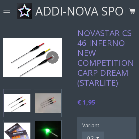
ADDI-NOVA SPORT
Ga
direct
naar
de
NOVASTAR CS
hoofdinhoud
46 INFERNO
NEW
COMPETITION
CARP DREAM
(STARLITE)
€ 1,95
Variant