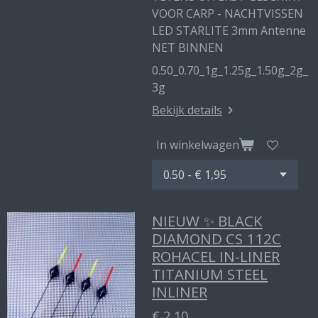
VOOR CARP - NACHTVISSEN
LED STARLITE 3mm Antenne
NET BINNEN
0.50_0.70_1g_1.25g_1.50g_2g_
3g
Bekijk details
In winkelwagen
NIEUW ✨ BLACK
DIAMOND CS 112C
ROHACEL IN-LINER
TITANIUM STEEL
INLINER
€ 2,10