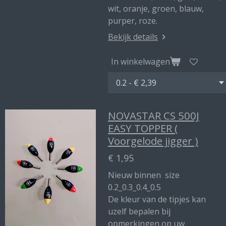
wit, oranje, groen, blauw,
purper, roze.
Bekijk details
In winkelwagen
NOVASTAR CS 500J
EASY TOPPER (
Voorgelode jigger )
€ 1,95
Nieuw binnen size
0.2_0.3_0.4_0.5
De kleur van de tipjes kan
uzelf bepalen bij
opmerkingen op uw