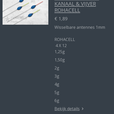
KANAAL & VIJVER
ROHACELL
€ 1,89
Wisselbare antennes 1mm
ROHACELL
4 X 12
1,25g
1,50g
2g
3g
4g
5g
6g
Bekijk details