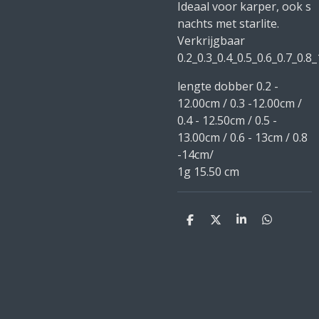
Ideaal voor karper, ook s
nachts met starlite.
Verkrijgbaar
0.2_0.3_0.4_0.5_0.6_0.7_0.8
lengte dobber 0.2 -
12.00cm / 0.3 -12.00cm /
0.4 - 12.50cm / 0.5 -
13.00cm / 0.6 - 13cm / 0.8
-14cm/
1g 15.50 cm
D
D
S
D
e
e
h
e
l
e
a
l
e
l
r
e
n
e
n