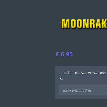
€ 6,95
Laat het me weten wannee
is.