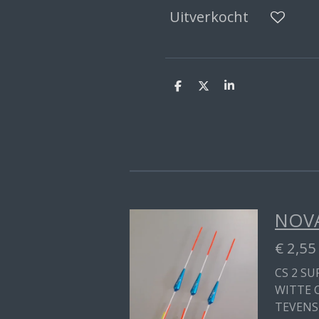
Uitverkocht
D
D
S
e
e
h
l
e
a
e
l
r
n
e
NOVA
€ 2,55
CS 2 SU
WITTE 
TEVENS