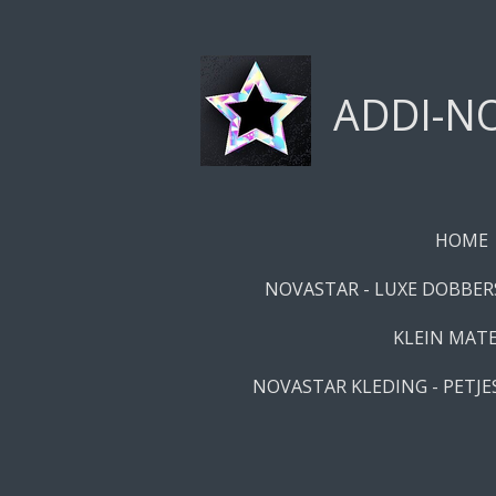
Ga
direct
naar
ADDI-NO
de
hoofdinhoud
HOME
NOVASTAR - LUXE DOBBERS
KLEIN MATE
NOVASTAR KLEDING - PETJES