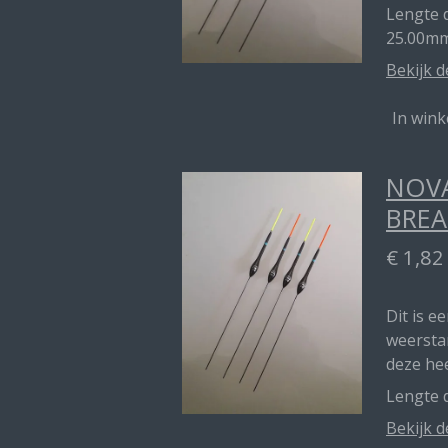
Lengte d
25.00m
Bekijk d
In win
NOVA
BREA
€ 1,82
Dit is e
weerstan
deze he
Lengte d
Bekijk d