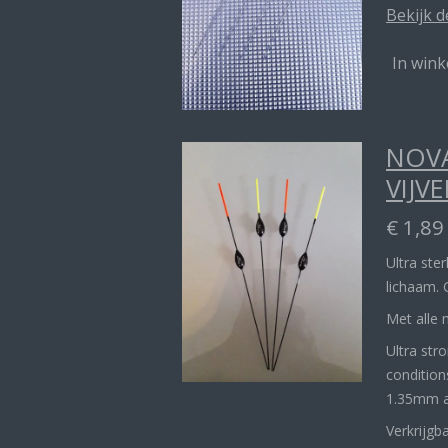
Bekijk d
In win
NOVA
VIJVE
€ 1,89
Ultra ste
lichaam. 
Met alle 
Ultra str
condition
1.35mm 
Verkrijgb