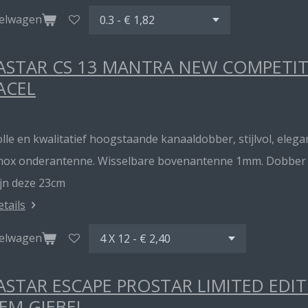
kelwagen
STAR CS 13 MANTRA NEW COMPETITI
ACEL
lle en kwalitatief hoogstaande kanaaldobber, stijlvol, elegan
inox onderantenne. Wisselbare bovenantenne 1mm. Dobber me
ijn deze 23cm
etails
kelwagen
STAR ESCAPE PROSTAR LIMITED EDI
EM GIEBEL