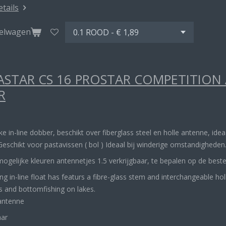
etails
kelwagen
STAR CS 16 PROSTAR COMPETITION
R
rke in-line dobber, beschikt over fiberglass steel en holle antenne, ide
Geschikt voor pastavissen ( bol ) Ideaal bij winderige omstandigheden
mogelijke kleuren antennetjes 1.5 verkrijgbaar, te bepalen op de best
ong in-line float has featurs a fibre-glass stem and interchangeable ho
s and bottomfishing on lakes.
antenne
aar