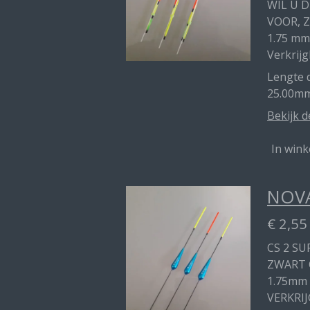
WIL U 
VOOR, Z
1.75 mm
Verkrijg
Lengte d
25.00mm
Bekijk d
In win
NOVA
€ 2,55
CS 2 SU
ZWART 
1.75mm
VERKRIJ