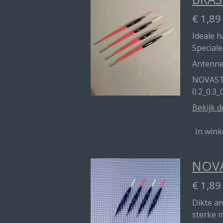
€ 1,89
Ideale 
Speciale
Antenn
NOVAST
0.2_0.3_
Bekijk d
In win
NOVA
€ 1,89
Dikte a
sterke 