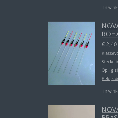
In win
NOVA
ROH
€ 2,40
Klassevo
Sterke 
Op 1g z
Bekijk d
In win
NOVA
BRAS