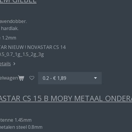
havendobber.
 hardlak.
e 1.2mm
AR NIEUW ! NOVASTAR CS 14
0.5_0.7_1g_1.5_2g_3g
etails
kelwagen
STAR CS 15 B MOBY METAAL ONDE
ntenne 1.45mm
metalen steel 0.8mm