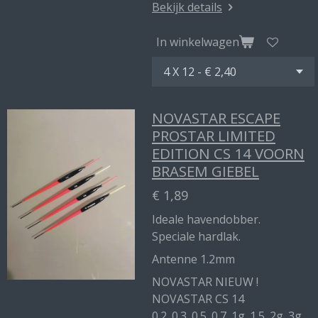
Bekijk details
In winkelwagen
NOVASTAR ESCAPE
PROSTAR LIMITED
EDITION CS 14 VOORN
BRASEM GIEBEL
€ 1,89
Ideale havendobber.
Speciale hardlak.
Antenne 1.2mm
NOVASTAR NIEUW !
NOVASTAR CS 14
0.2_0.3_0.5_0.7_1g_1.5_2g_3g