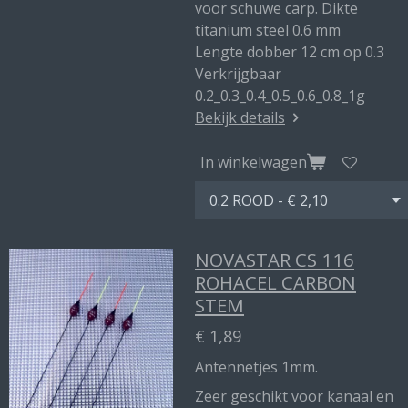
voor schuwe carp. Dikte
titanium steel 0.6 mm
Lengte dobber 12 cm op 0.3
Verkrijgbaar
0.2_0.3_0.4_0.5_0.6_0.8_1g
Bekijk details
In winkelwagen
NOVASTAR CS 116
ROHACEL CARBON
STEM
€ 1,89
Antennetjes 1mm.
Zeer geschikt voor kanaal en