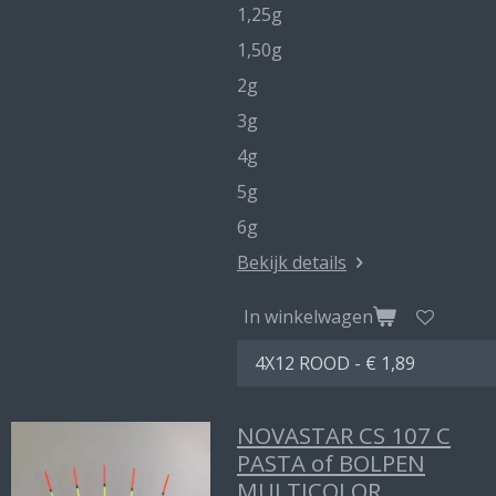
1,25g
1,50g
2g
3g
4g
5g
6g
Bekijk details
In winkelwagen
NOVASTAR CS 107 C
PASTA of BOLPEN
MULTICOLOR