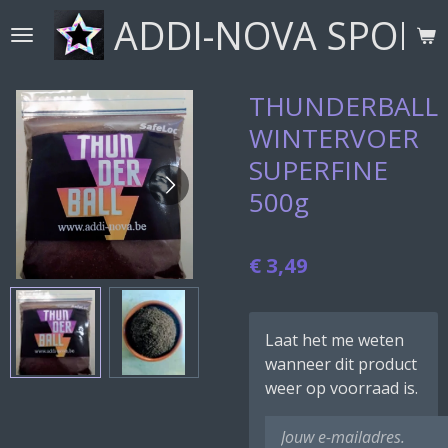
ADDI-NOVA SPORT
Ga
direct
naar
de
THUNDERBALL
hoofdinhoud
WINTERVOER
SUPERFINE
500g
€ 3,49
Laat het me weten
wanneer dit product
weer op voorraad is.