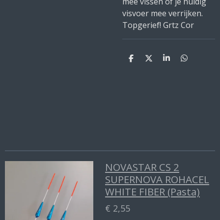
mee vissen of je huidig
visvoer mee verrijken.
Topgerief! Grtz Cor
D
D
S
D
e
e
h
e
l
e
a
l
e
l
r
e
n
e
n
NOVASTAR CS 2
SUPERNOVA ROHACEL
WHITE FIBER (Pasta)
€ 2,55