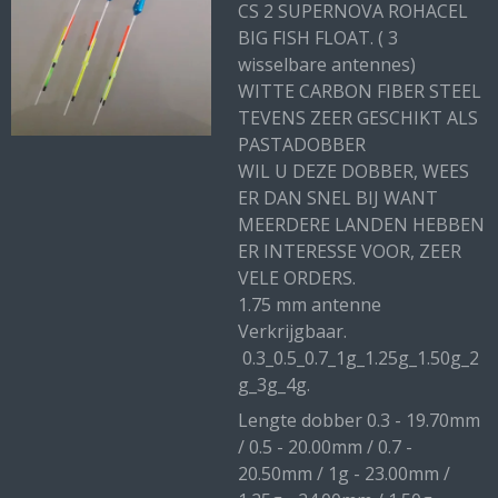
CS 2 SUPERNOVA ROHACEL
BIG FISH FLOAT. ( 3
wisselbare antennes)
WITTE CARBON FIBER STEEL
TEVENS ZEER GESCHIKT ALS
PASTADOBBER
WIL U DEZE DOBBER, WEES
ER DAN SNEL BIJ WANT
MEERDERE LANDEN HEBBEN
ER INTERESSE VOOR, ZEER
VELE ORDERS.
1.75 mm antenne
Verkrijgbaar.
0.3_0.5_0.7_1g_1.25g_1.50g_2
g_3g_4g.
Lengte dobber 0.3 - 19.70mm
/ 0.5 - 20.00mm / 0.7 -
20.50mm / 1g - 23.00mm /