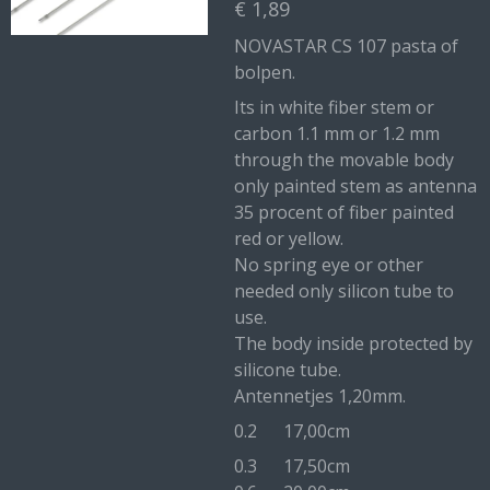
€ 1,89
NOVASTAR CS 107 pasta of
bolpen.
Its in white fiber stem or
carbon 1.1 mm or 1.2 mm
through the movable body
only painted stem as antenna
35 procent of fiber painted
red or yellow.
No spring eye or other
needed only silicon tube to
use.
The body inside protected by
silicone tube.
Antennetjes 1,20mm.
0.2 17,00cm
0.3 17,50cm