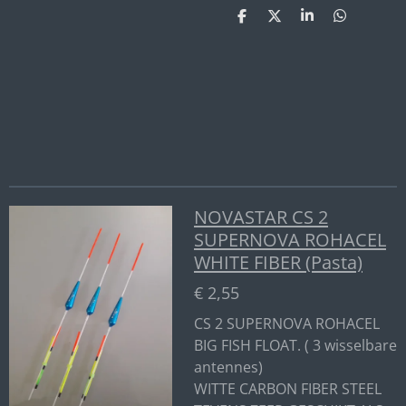
D
D
S
D
e
e
h
e
l
e
a
l
e
l
r
e
n
e
n
NOVASTAR CS 2
SUPERNOVA ROHACEL
WHITE FIBER (Pasta)
€ 2,55
CS 2 SUPERNOVA ROHACEL
BIG FISH FLOAT. ( 3 wisselbare
antennes)
WITTE CARBON FIBER STEEL