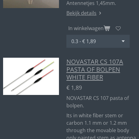
Antennetjes 1,45mm.
Bekijk details
In winkelwagen
NOVASTAR CS 107A
PASTA OF BOLPEN
WHITE FIBER
€ 1,89
NOVASTAR CS 107 pasta of
bolpen.
Its in white fiber stem or
carbon 1.1 mm or 1.2 mm
through the movable body
only painted stem as antenna