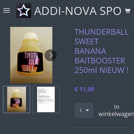
ADDI-NOVA SPORT
Ga
direct
naar
de
THUNDERBALL
hoofdinhoud
SWEET
BANANA
BAITBOOSTER
250ml NIEUW !
€ 11,00
In
winkelwage