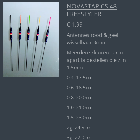
NOVASTAR CS 48
FREESTYLER
€ 1,99
Antennes rood & geel
wisselbaar 3mm
Meerdere kleuren kan u
apart bijbestellen die zijn
1.5mm
0.4_17.5cm
0.6_18.5cm
0.8_20,0cm
1.0_21,0cm
1.5_23,0cm
2g_24,5cm
3g_27,0cm