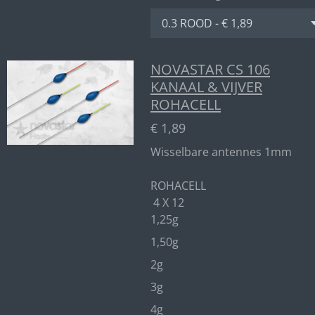
NOVASTAR CS 106
KANAAL & VIJVER
ROHACELL
€ 1,89
Wisselbare antennes 1mm
ROHACELL
4 X 12
1,25g
1,50g
2g
3g
4g