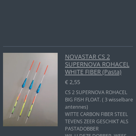
l
e
a
l
e
l
r
e
n
e
n
NOVASTAR CS 2
SUPERNOVA ROHACEL
WHITE FIBER (Pasta)
€ 2,55
CS 2 SUPERNOVA ROHACEL
BIG FISH FLOAT. ( 3 wisselbare
antennes)
WITTE CARBON FIBER STEEL
TEVENS ZEER GESCHIKT ALS
PASTADOBBER