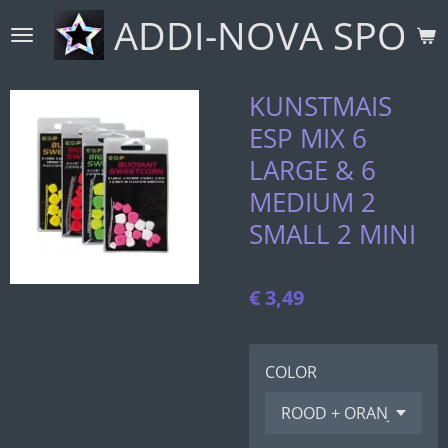
ADDI-NOVA SPORT
Ga
direct
naar
de
KUNSTMAIS
hoofdinhoud
ESP MIX 6
LARGE & 6
MEDIUM 2
SMALL 2 MINI
€ 3,49
COLOR