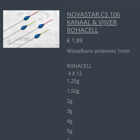
NOVASTAR CS 106
KANAAL & VIJVER
ROHACELL
€ 1,89
Wisselbare antennes 1mm
ROHACELL
4 X 12
1,25g
1,50g
2g
3g
4g
5g