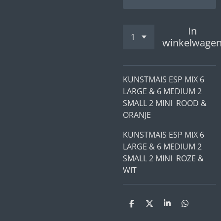
In
winkelwage
KUNSTMAIS ESP MIX 6
LARGE & 6 MEDIUM 2
SMALL 2 MINI ROOD &
ORANJE
KUNSTMAIS ESP MIX 6
LARGE & 6 MEDIUM 2
SMALL 2 MINI ROZE &
WIT
D
D
S
D
e
e
h
e