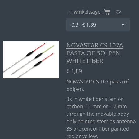
In winkelwagen
NOVASTAR CS 107A
PASTA OF BOLPEN
WHITE FIBER
€ 1,89
NOVASTAR CS 107 pasta of
bolpen.
Its in white fiber stem or
carbon 1.1 mm or 1.2 mm
through the movable body
only painted stem as antenna
35 procent of fiber painted
red or yellow.