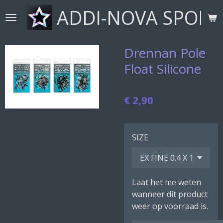
ADDI-NOVA SPORT
Ga
direct
naar
de
Drennan Pole
hoofdinhoud
Float Silicone
€ 2,90
SIZE
Laat het me weten
wanneer dit product
weer op voorraad is.