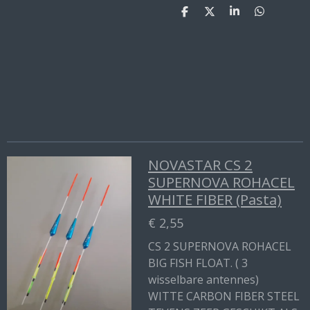
D
D
S
D
e
e
h
e
l
e
a
l
e
l
r
e
n
e
n
NOVASTAR CS 2
SUPERNOVA ROHACEL
WHITE FIBER (Pasta)
€ 2,55
CS 2 SUPERNOVA ROHACEL
BIG FISH FLOAT. ( 3
wisselbare antennes)
WITTE CARBON FIBER STEEL