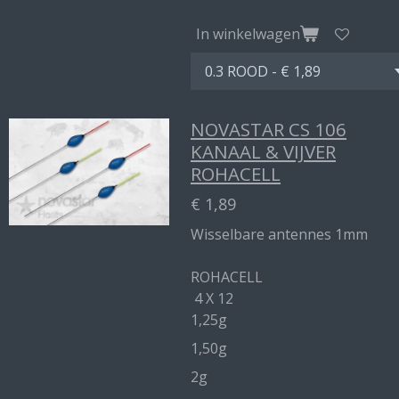
In winkelwagen
NOVASTAR CS 106
KANAAL & VIJVER
ROHACELL
€ 1,89
Wisselbare antennes 1mm
ROHACELL
4 X 12
1,25g
1,50g
2g