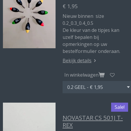
€ 1,95
Nieuw binnen size
0.2_0.3_0.4_0.5
De kleur van de tipjes kan
uzelf bepalen bij
opmerkingen op uw
bestelformulier onderaan.
Bekijk details
In winkelwagen
Sale!
NOVASTAR CS 501J T-
REX