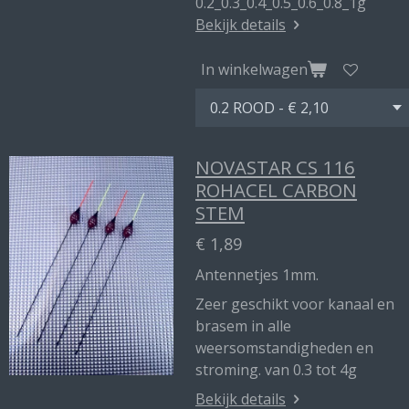
0.2_0.3_0.4_0.5_0.6_0.8_1g
Bekijk details
In winkelwagen
NOVASTAR CS 116
ROHACEL CARBON
STEM
€ 1,89
Antennetjes 1mm.
Zeer geschikt voor kanaal en
brasem in alle
weersomstandigheden en
stroming. van 0.3 tot 4g
Bekijk details