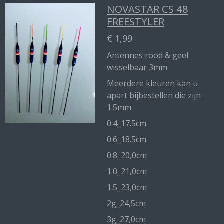
NOVASTAR CS 48
FREESTYLER
€ 1,99
Antennes rood & geel
wisselbaar 3mm
Meerdere kleuren kan u
apart bijbestellen die zijn
1.5mm
0.4_17.5cm
0.6_18.5cm
0.8_20,0cm
1.0_21,0cm
1.5_23,0cm
2g_24,5cm
3g_27,0cm