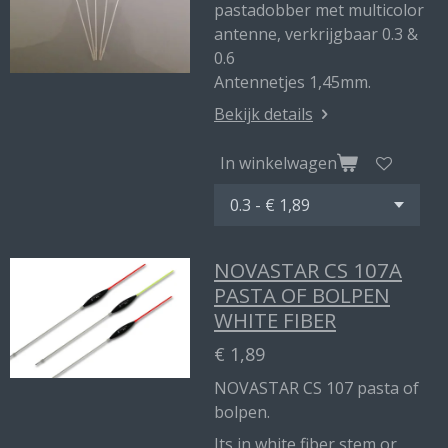
pastadobber met multicolor
antenne, verkrijgbaar 0.3 &
0.6
Antennetjes 1,45mm.
Bekijk details
In winkelwagen
NOVASTAR CS 107A
PASTA OF BOLPEN
WHITE FIBER
€ 1,89
NOVASTAR CS 107 pasta of
bolpen.
Its in white fiber stem or