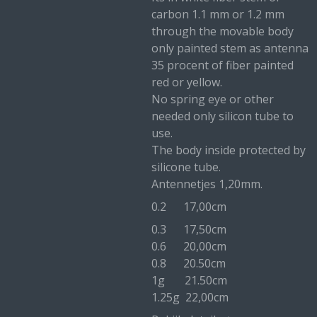
carbon 1.1 mm or 1.2 mm
through the movable body
only painted stem as antenna
35 procent of fiber painted
red or yellow.
No spring eye or other
needed only silicon tube to
use.
The body inside protected by
silicone tube.
Antennetjes 1,20mm.
0.2 17,00cm
0.3 17,50cm
0.6 20,00cm
0.8 20.50cm
1g 21.50cm
1.25g 22,00cm