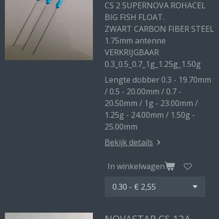
CS 2 SUPERNOVA ROHACEL
BIG FISH FLOAT.
ZWART CARBON FIBER STEEL
1.75mm antenne
VERKRIJGBAAR
0.3_0.5_0.7_1g_1.25g_1.50g
Lengte dobber 0.3 - 19.70mm
/ 0.5 - 20.00mm / 0.7 -
20.50mm / 1g - 23.00mm /
1.25g - 24.00mm / 1.50g -
25.00mm
Bekijk details
In winkelwagen
NOVASTAR CS 12A