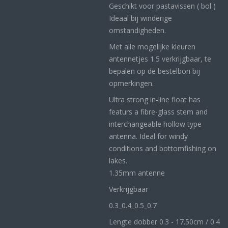
Geschikt voor pastavissen ( bol )
Ideaal bij winderige
omstandigheden.
Met alle mogelijke kleuren
antennetjes 1.5 verkrijgbaar, te
bepalen op de bestelbon bij
opmerkingen.
Ultra strong in-line float has
featurs a fibre-glass stem and
interchangeable hollow type
antenna. Ideal for windy
conditions and bottomfishing on
lakes.
1.35mm antenne
Verkrijgbaar
0.3_
0.4_
0.5_0
.7
Lengte dobber 0.3 - 17.50cm / 0.4