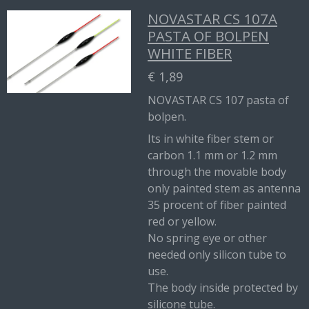
NOVASTAR CS 107A
PASTA OF BOLPEN
WHITE FIBER
€ 1,89
NOVASTAR CS 107 pasta of
bolpen.
Its in white fiber stem or
carbon 1.1 mm or 1.2 mm
through the movable body
only painted stem as antenna
35 procent of fiber painted
red or yellow.
No spring eye or other
needed only silicon tube to
use.
The body inside protected by
silicone tube.