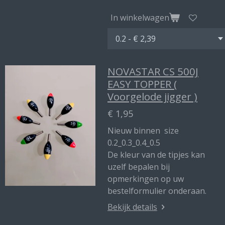
In winkelwagen
NOVASTAR CS 500J
EASY TOPPER (
Voorgelode jigger )
€ 1,95
Nieuw binnen size
0.2_0.3_0.4_0.5
De kleur van de tipjes kan
uzelf bepalen bij
opmerkingen op uw
bestelformulier onderaan.
Bekijk details