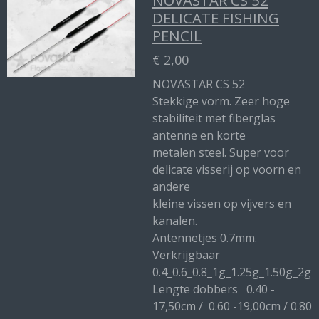
NOVASTAR CS 52
DELICATE FISHING
PENCIL
€ 2,00
NOVASTAR CS 52
Stekkige vorm. Zeer hoge
stabiliteit met fiberglas
antenne en korte
metalen steel. Super voor
delicate visserij op voorn en
andere
kleine vissen op vijvers en
kanalen.
Antennetjes 0.7mm.
Verkrijgbaar
0.4_0.6_0.8_1g_1.25g_1.50g_2g
Lengte dobbers 0.40 -
17,50cm / 0.60 -19,00cm / 0.80