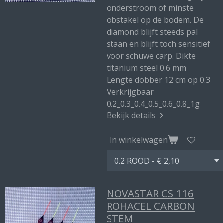
onderstroom of minste
obstakel op de bodem. De
diamond blijft steeds pal
staan en blijft toch sensitief
voor schuwe carp. Dikte
titanium steel 0.6 mm
Lengte dobber 12 cm op 0.3
Verkrijgbaar
0.2_0.3_0.4_0.5_0.6_0.8_1g
Bekijk details
In winkelwagen
NOVASTAR CS 116
ROHACEL CARBON
STEM