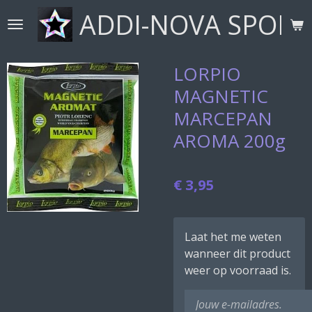
ADDI-NOVA SPORT
Ga
direct
naar
de
LORPIO
hoofdinhoud
MAGNETIC
MARCEPAN
AROMA 200g
€ 3,95
Laat het me weten
wanneer dit product
weer op voorraad is.