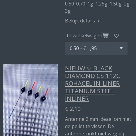
0.50_0.70_1g_1.25g_1.50g_2g_
3g
Bekijk details
In winkelwagen
NIEUW ✨ BLACK
DIAMOND CS 112C
ROHACEL IN-LINER
TITANIUM STEEL
INLINER
€ 2,10
Antenne 2 mm ideaal om met
de pellet te vissen. De
antenne zinkt niet weg bij