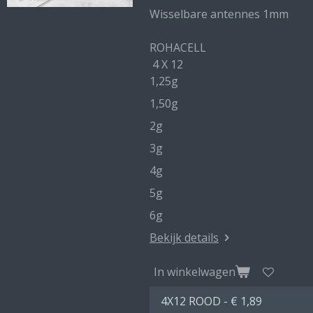
Wisselbare antennes 1mm
ROHACELL
4 X 12
1,25g
1,50g
2g
3g
4g
5g
6g
Bekijk details
In winkelwagen