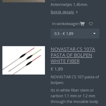
Antennetjes 1,45mm.
Bekijk details
In winkelwagen
NOVASTAR CS 107A
PASTA OF BOLPEN
WHITE FIBER
€ 1,89
NOVASTAR CS 107 pasta of
bolpen.
Its in white fiber stem or
carbon 1.1 mm or 1.2 mm
through the movable body