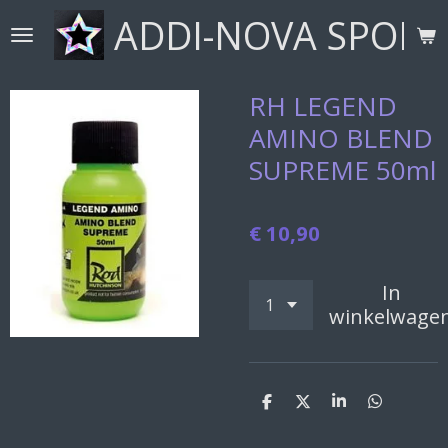
ADDI-NOVA SPORT
Ga
direct
naar
de
RH LEGEND
hoofdinhoud
AMINO BLEND
SUPREME 50ml
€ 10,90
In
winkelwage
D
D
S
D
e
e
h
e
l
e
a
l