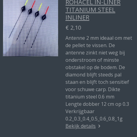
ROHACEL IN-LINER
TITANIUM STEEL
INLINER
€ 2,10
Antenne 2 mm ideaal om met
de pellet te vissen. De
antenne zinkt niet weg bij
onderstroom of minste
obstakel op de bodem. De
diamond blijft steeds pal
staan en blijft toch sensitief
voor schuwe carp. Dikte
titanium steel 0.6 mm
Lengte dobber 12 cm op 0.3
Verkrijgbaar
0.2_0.3_0.4_0.5_0.6_0.8_1g
Bekijk details