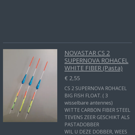
e
l
r
e
n
e
n
NOVASTAR CS 2
SUPERNOVA ROHACEL
WHITE FIBER (Pasta)
€ 2,55
CS 2 SUPERNOVA ROHACEL
BIG FISH FLOAT. ( 3
wisselbare antennes)
WITTE CARBON FIBER STEEL
TEVENS ZEER GESCHIKT ALS
PASTADOBBER
WIL U DEZE DOBBER, WEES