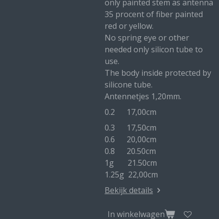
only painted stem as antenna
35 procent of fiber painted
red or yellow.
No spring eye or other
needed only silicon tube to
use.
The body inside protected by
silicone tube.
Antennetjes 1,20mm.
0.2 17,00cm
0.3 17,50cm
0.6 20,00cm
0.8 20.50cm
1g 21.50cm
1.25g 22,00cm
Bekijk details
In winkelwagen