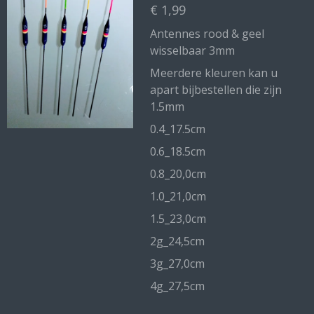
€ 1,99
Antennes rood & geel
wisselbaar 3mm
Meerdere kleuren kan u
apart bijbestellen die zijn
1.5mm
0.4_17.5cm
0.6_18.5cm
0.8_20,0cm
1.0_21,0cm
1.5_23,0cm
2g_24,5cm
3g_27,0cm
4g_27,5cm