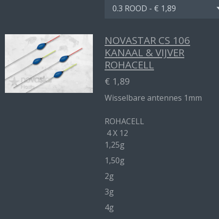
NOVASTAR CS 106
KANAAL & VIJVER
ROHACELL
€ 1,89
Wisselbare antennes 1mm
ROHACELL
4 X 12
1,25g
1,50g
2g
3g
4g