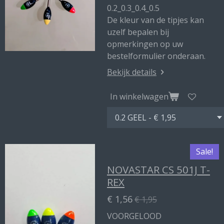
0.2_0.3_0.4_0.5
De kleur van de tipjes kan
uzelf bepalen bij
opmerkingen op uw
bestelformulier onderaan.
Bekijk details
In winkelwagen
Sale!
NOVASTAR CS 501J T-
REX
€ 1,56
€ 1,95
VOORGELOOD