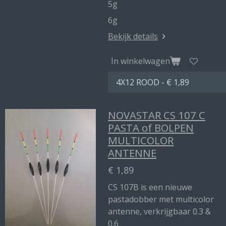
5g
6g
Bekijk details
In winkelwagen
NOVASTAR CS 107 C
PASTA of BOLPEN
MULTICOLOR
ANTENNE
€ 1,89
CS 107B is een nieuwe
pastadobber met multicolor
antenne, verkrijgbaar 0.3 &
0.6