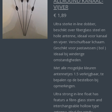
ALLROUND KANAAL-
VIJVER
€ 1,89
Ultra sterke in-line dobber,
beschikt over fiberglass steel en
holle antenne, ideaal voor kanaal
en vijver. Verschuifbaar lichaam.
Geschikt voor pastavissen ( bol )
Ideaal bij winderige
omstandigheden.
Met alle mogelijke kleuren
antennetjes 1.5 verkrijgbaar, te
bepalen op de bestelbon bij
opmerkingen.
Ultra strong in-line float has
featurs a fibre-glass stem and
interchangeable hollow type
antenna. Ideal for windy