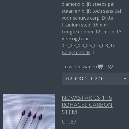
diamond blijft steeds pal
staan en blijft toch sensitief
voor schuwe carp. Dikte
titanium steel 0.6 mm
Lengte dobber 12 cm op 0.3
Verkrijgbaar
0.2_0.3_0.4_0.5_0.6_0.8_1g
Bekijk details
In winkelwagen
NOVASTAR CS 116
ROHACEL CARBON
STEM
€ 1,89