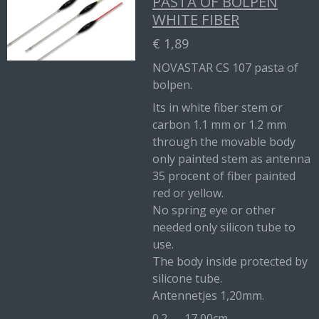
PASTA OF BOLPEN
WHITE FIBER
€ 1,89
NOVASTAR CS 107 pasta of
bolpen.
Its in white fiber stem or
carbon 1.1 mm or 1.2 mm
through the movable body
only painted stem as antenna
35 procent of fiber painted
red or yellow.
No spring eye or other
needed only silicon tube to
use.
The body inside protected by
silicone tube.
Antennetjes 1,20mm.
0.2 17,00cm