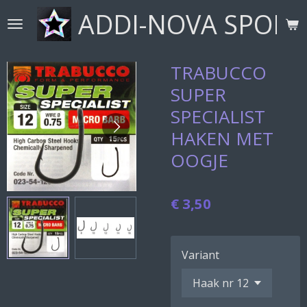
ADDI-NOVA SPORT
Ga
direct
naar
de
TRABUCCO
hoofdinhoud
SUPER
SPECIALIST
HAKEN MET
OOGJE
€ 3,50
Variant