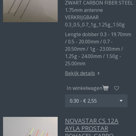
ZWART CARBON FIBER STEEL
1.75mm antenne
VERKRIJGBAAR
0.3_0.5_0.7_1g_1.25g_1.50g
Lengte dobber 0.3 - 19.70mm
/ 0.5 - 20.00mm / 0.7 -
20.50mm / 1g - 23.00mm /
1.25g - 24.00mm / 1.50g -
25.00mm
Bekijk details
In winkelwagen
NOVASTAR CS 12A
AYLA PROSTAR
ROHACEL CARPO