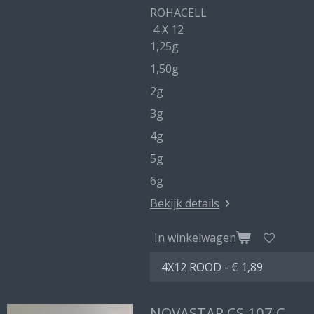
ROHACELL
4 X 12
1,25g
1,50g
2g
3g
4g
5g
6g
Bekijk details
In winkelwagen
NOVASTAR CS 107 C