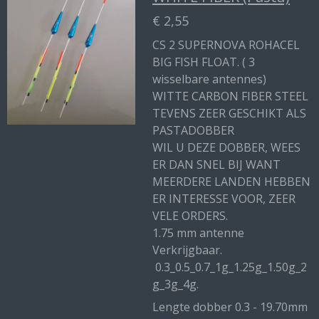
€ 2,55
CS 2 SUPERNOVA ROHACEL
BIG FISH FLOAT. ( 3
wisselbare antennes)
WITTE CARBON FIBER STEEL
TEVENS ZEER GESCHIKT ALS
PASTADOBBER
WIL U DEZE DOBBER, WEES
ER DAN SNEL BIJ WANT
MEERDERE LANDEN HEBBEN
ER INTERESSE VOOR, ZEER
VELE ORDERS.
1.75 mm antenne
Verkrijgbaar.
0.3_0.5_0.7_1g_1.25g_1.50g_2
g_3g_4g.
Lengte dobber 0.3 - 19.70mm