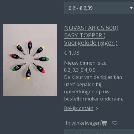
NOVASTAR CS 500J
EASY TOPPER (
Voorgelode jigger )
€ 1,95
Nieuw binnen size
0.2_0.3_0.4_0.5
De kleur van de tipjes kan
uzelf bepalen bij
opmerkingen op uw
bestelformulier onderaan.
Bekijk details
In winkelwagen