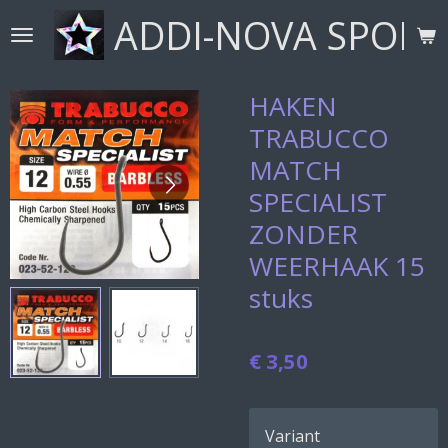
ADDI-NOVA SPORT
Ga
direct
naar
de
HAKEN
hoofdinhoud
TRABUCCO
MATCH
SPECIALIST
ZONDER
WEERHAAK 15
stuks
€ 3,50
Variant