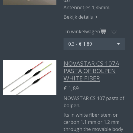
0.6
Antennetjes 1,45mm.
Bekijk details
In winkelwagen
NOVASTAR CS 107A
PASTA OF BOLPEN
WHITE FIBER
€ 1,89
NOVASTAR CS 107 pasta of
bolpen.
Its in white fiber stem or
carbon 1.1 mm or 1.2 mm
through the movable body