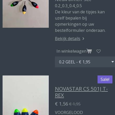
0.2_0.3_0.4_0.5
De kleur van de tipjes kan
uzelf bepalen bij
opmerkingen op uw
bestelformulier onderaan.
Bekijk details
In winkelwagen
Sale!
NOVASTAR CS 501J T-
REX
€ 1,56
€ 1,95
VOORGELOOD