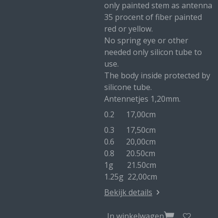
only painted stem as antenna
35 procent of fiber painted
red or yellow.
No spring eye or other
needed only silicon tube to
use.
The body inside protected by
silicone tube.
Antennetjes 1,20mm.
0.2 17,00cm
0.3 17,50cm
0.6 20,00cm
0.8 20.50cm
1g 21.50cm
1.25g 22,00cm
Bekijk details
In winkelwagen