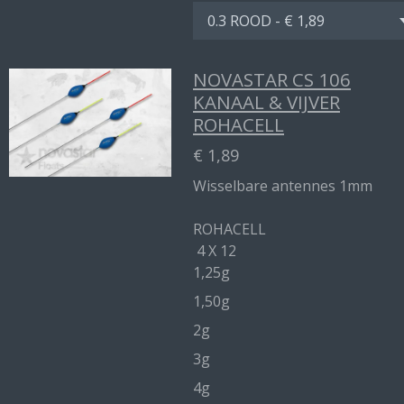
NOVASTAR CS 106
KANAAL & VIJVER
ROHACELL
€ 1,89
Wisselbare antennes 1mm
ROHACELL
4 X 12
1,25g
1,50g
2g
3g
4g