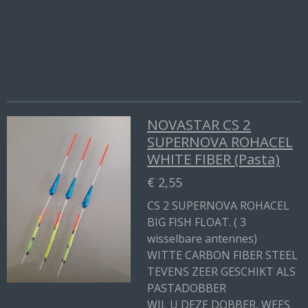
e
l
r
e
n
e
n
NOVASTAR CS 2
SUPERNOVA ROHACEL
WHITE FIBER (Pasta)
€ 2,55
CS 2 SUPERNOVA ROHACEL
BIG FISH FLOAT. ( 3
wisselbare antennes)
WITTE CARBON FIBER STEEL
TEVENS ZEER GESCHIKT ALS
PASTADOBBER
WIL U DEZE DOBBER, WEES