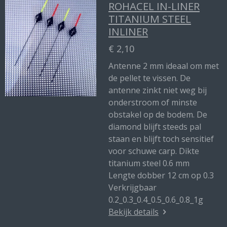
ROHACEL IN-LINER
TITANIUM STEEL
INLINER
€ 2,10
Antenne 2 mm ideaal om met
de pellet te vissen. De
antenne zinkt niet weg bij
onderstroom of minste
obstakel op de bodem. De
diamond blijft steeds pal
staan en blijft toch sensitief
voor schuwe carp. Dikte
titanium steel 0.6 mm
Lengte dobber 12 cm op 0.3
Verkrijgbaar
0.2_0.3_0.4_0.5_0.6_0.8_1g
Bekijk details