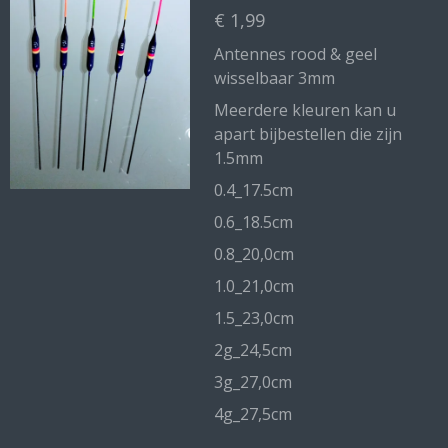
€ 1,99
Antennes rood & geel
wisselbaar 3mm
Meerdere kleuren kan u
apart bijbestellen die zijn
1.5mm
0.4_17.5cm
0.6_18.5cm
0.8_20,0cm
1.0_21,0cm
1.5_23,0cm
2g_24,5cm
3g_27,0cm
4g_27,5cm