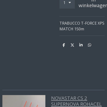
winkelwage
TRABUCCO T-FORCE XPS
MATCH 150m
D
D
S
D
e
e
h
e
l
e
a
l
e
l
r
e
n
e
n
NOVASTAR CS 2
SUPERNOVA ROHACEL