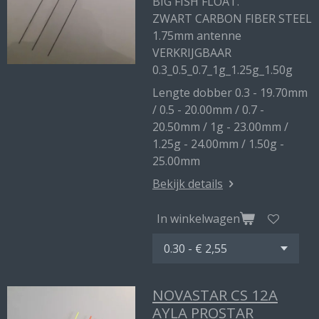
BIG FISH FLOAT.
ZWART CARBON FIBER STEEL
1.75mm antenne
VERKRIJGBAAR
0.3_0.5_0.7_1g_1.25g_1.50g
Lengte dobber 0.3 - 19.70mm
/ 0.5 - 20.00mm / 0.7 -
20.50mm / 1g - 23.00mm /
1.25g - 24.00mm / 1.50g -
25.00mm
Bekijk details
In winkelwagen
NOVASTAR CS 12A
AYLA PROSTAR