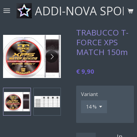
ADDI-NOVA SPORT
Ga
direct
naar
de
TRABUCCO T-
hoofdinhoud
FORCE XPS
MATCH 150m
€ 9,90
Variant
In