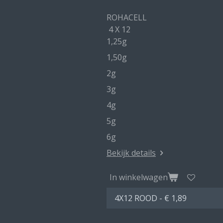
ROHACELL
4 X 12
1,25g
1,50g
2g
3g
4g
5g
6g
Bekijk details
In winkelwagen