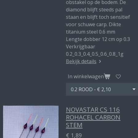
obstakel op de bodem. De
diamond blijft steeds pal
staan en blijft toch sensitief
voor schuwe carp. Dikte
titanium steel 0.6 mm
Lengte dobber 12 cm op 0.3
Verkrijgbaar
0.2_0.3_0.4_0.5_0.6_0.8_1g
Bekijk details
In winkelwagen
NOVASTAR CS 116
ROHACEL CARBON
STEM
€ 1,89