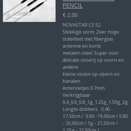
PENCIL
€ 2,00
NOVASTAR CS 52
Stekkige vorm. Zeer hoge
stabiliteit met fiberglas
antenne en korte
metalen steel. Super voor
delicate visserij op voorn en
andere
kleine vissen op vijvers en
kanalen.
Antennetjes 0.7mm.
Verkrijgbaar
0.4_0.6_0.8_1g_1.25g_1.50g_2g
Lengte dobbers 0.40 -
17,50cm / 0.60 -19,00cm / 0.80
- 20,00cm / 1g - 21,50cm /
1,25g - 21.50cm /