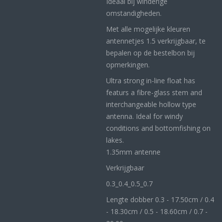
Ideaal bij winderige
omstandigheden.
Met alle mogelijke kleuren
antennetjes 1.5 verkrijgbaar, te
bepalen op de bestelbon bij
opmerkingen.
Ultra strong in-line float has
featurs a fibre-glass stem and
interchangeable hollow type
antenna. Ideal for windy
conditions and bottomfishing on
lakes.
1.35mm antenne
Verkrijgbaar
0.3_
0.4_
0.5_0
.7
Lengte dobber 0.3 - 17.50cm / 0.4
- 18.30cm / 0.5 - 18.60cm / 0.7 -