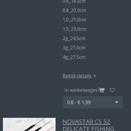
0.6_18.5cm
0.8_20,0cm
1.0_21,0cm
1.5_23,0cm
2g_24,5cm
3g_27,0cm
4g_27,5cm
Bekijk details
In winkelwagen
NOVASTAR CS 52
DELICATE FISHING