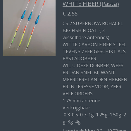
WHITE FIBER (Pasta)
€ 2,55
CS 2 SUPERNOVA ROHACEL
BIG FISH FLOAT. ( 3
wisselbare antennes)
WITTE CARBON FIBER STEEL
TEVENS ZEER GESCHIKT ALS
PASTADOBBER
WIL U DEZE DOBBER, WEES
ER DAN SNEL BIJ WANT
MEERDERE LANDEN HEBBEN
ER INTERESSE VOOR, ZEER
VELE ORDERS.
1.75 mm antenne
Verkrijgbaar.
0.3_0.5_0.7_1g_1.25g_1.50g_2
g_3g_4g.