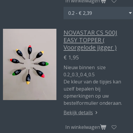
In winkelwagen
NOVASTAR CS 500J
EASY TOPPER (
Voorgelode jigger )
€ 1,95
Nieuw binnen size
0.2_0.3_0.4_0.5
De kleur van de tipjes kan
uzelf bepalen bij
opmerkingen op uw
bestelformulier onderaan.
Bekijk details
In winkelwagen