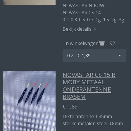
NOVASTAR NIEUW !
NOVASTAR CS 14
0.2_0.3_0.5_0.7_1g_1.5_2g_3g
Bekijk details
In winkelwagen
NOVASTAR CS 15 B
MOBY METAAL
ONDERANTENNE
BRASEM
€ 1,89
Dikte antenne 1.45mm
sterke metalen steel 0.8mm