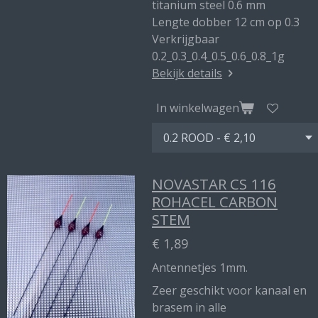
titanium steel 0.6 mm
Lengte dobber 12 cm op 0.3
Verkrijgbaar
0.2_0.3_0.4_0.5_0.6_0.8_1g
Bekijk details
In winkelwagen
NOVASTAR CS 116
ROHACEL CARBON
STEM
€ 1,89
Antennetjes 1mm.
Zeer geschikt voor kanaal en
brasem in alle