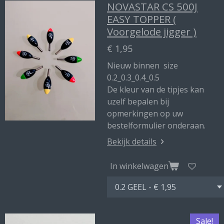
NOVASTAR CS 500J
EASY TOPPER (
Voorgelode jigger )
€ 1,95
Nieuw binnen size
0.2_0.3_0.4_0.5
De kleur van de tipjes kan
uzelf bepalen bij
opmerkingen op uw
bestelformulier onderaan.
Bekijk details
In winkelwagen
Sale!