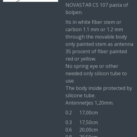
NOVASTAR CS 107 pasta of
bolpen.
Its in white fiber stem or
carbon 1.1 mm or 1.2 mm
through the movable body
only painted stem as antenna
35 procent of fiber painted
red or yellow.
No spring eye or other
needed only silicon tube to
use.
The body inside protected by
silicone tube.
Antennetjes 1,20mm.
0.2 17,00cm
0.3 17,50cm
0.6 20,00cm