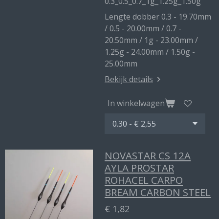
0.3_0.5_0.7_1g_1.25g_1.50g
Lengte dobber 0.3 - 19.70mm
/ 0.5 - 20.00mm / 0.7 -
20.50mm / 1g - 23.00mm /
1.25g - 24.00mm / 1.50g -
25.00mm
Bekijk details
In winkelwagen
NOVASTAR CS 12A
AYLA PROSTAR
ROHACEL CARPO
BREAM CARBON STEEL
€ 1,82