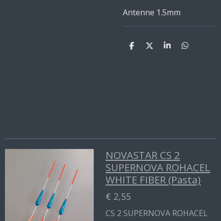
Antenne 1.5mm
D
D
S
D
e
e
h
e
l
e
a
l
e
l
r
e
n
e
n
NOVASTAR CS 2
SUPERNOVA ROHACEL
WHITE FIBER (Pasta)
€ 2,55
CS 2 SUPERNOVA ROHACEL