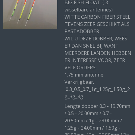
BIG FISH FLOAT. ( 3
wisselbare antennes)
WITTE CARBON FIBER STEEL
TEVENS ZEER GESCHIKT ALS
PASTADOBBER
WIL U DEZE DOBBER, WEES
ER DAN SNEL BIJ WANT
MEERDERE LANDEN HEBBEN
ER INTERESSE VOOR, ZEER
VELE ORDERS.
1.75 mm antenne
Verkrijgbaar.
0.3_0.5_0.7_1g_1.25g_1.50g_2
g_3g_4g.
Lengte dobber 0.3 - 19.70mm
/ 0.5 - 20.00mm / 0.7 -
20.50mm / 1g - 23.00mm /
1.25g - 24.00mm / 1.50g -