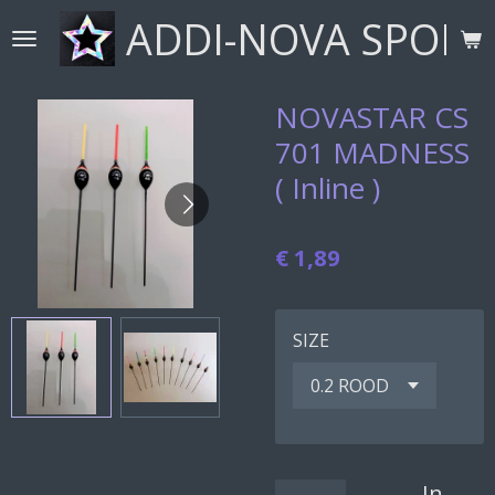
ADDI-NOVA SPORT
Ga
direct
naar
de
NOVASTAR CS
hoofdinhoud
701 MADNESS
( Inline )
€ 1,89
SIZE
In