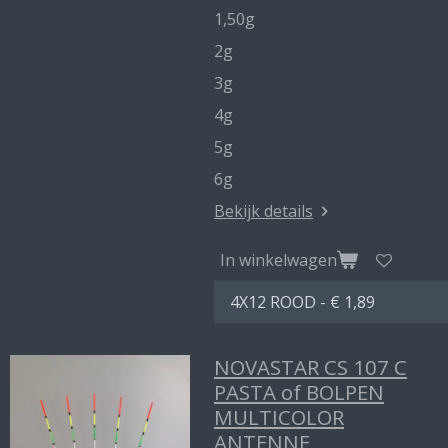
1,50g
2g
3g
4g
5g
6g
Bekijk details
In winkelwagen
NOVASTAR CS 107 C
PASTA of BOLPEN
MULTICOLOR
ANTENNE