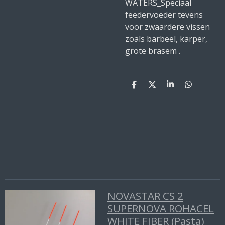
WATERS_Speciaal
feedervoeder tevens
voor zwaardere vissen
zoals barbeel, karper,
grote brasem .
D
D
S
D
e
e
h
e
l
e
a
l
e
l
r
e
n
e
n
NOVASTAR CS 2
SUPERNOVA ROHACEL
WHITE FIBER (Pasta)