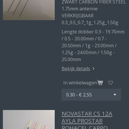
ZWART CARBON FIBER STEEL
1.75mm antenne
VERKRIJGBAAR
0.3_0.5_0.7_1g_1.25g_1.50g
Lengte dobber 0.3 - 19.70mm
/ 0.5 - 20.00mm / 0.7 -
20.50mm / 1g - 23.00mm /
1.25g - 24.00mm / 1.50g -
25.00mm
Bekijk details
In winkelwagen
NOVASTAR CS 12A
AYLA PROSTAR
ROHACEL CARPO