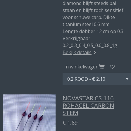
diamond blijft steeds pal
staan en blijft toch sensitief
voor schuwe carp. Dikte
titanium steel 0.6 mm
Lengte dobber 12 cm op 0.3
Verkrijgbaar
0.2_0.3_0.4_0.5_0.6_0.8_1g
Bekijk details
In winkelwagen
NOVASTAR CS 116
ROHACEL CARBON
STEM
€ 1,89