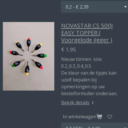
NOVASTAR CS 500J
EASY TOPPER (
Voorgelode jigger )
€ 1,95
Nieuw binnen size
0.2_0.3_0.4_0.5
De kleur van de tipjes kan
uzelf bepalen bij
opmerkingen op uw
bestelformulier onderaan.
Bekijk details
In winkelwagen