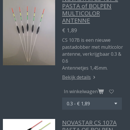
PASTA of BOLPEN
MULTICOLOR
ANTENNE
€ 1,89
CS 107B is een nieuwe
pastadobber met multicolor
antenne, verkrijgbaar 0.3 &
0.6
Antennetjes 1,45mm.
Bekijk details
In winkelwagen
NOVASTAR CS 107A
PASTA OF BOLPEN