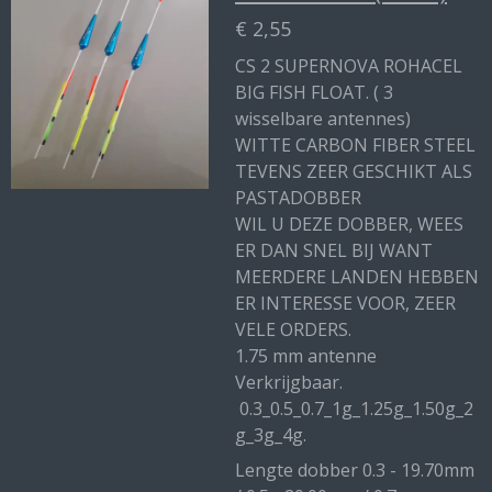
€ 2,55
CS 2 SUPERNOVA ROHACEL
BIG FISH FLOAT. ( 3
wisselbare antennes)
WITTE CARBON FIBER STEEL
TEVENS ZEER GESCHIKT ALS
PASTADOBBER
WIL U DEZE DOBBER, WEES
ER DAN SNEL BIJ WANT
MEERDERE LANDEN HEBBEN
ER INTERESSE VOOR, ZEER
VELE ORDERS.
1.75 mm antenne
Verkrijgbaar.
0.3_0.5_0.7_1g_1.25g_1.50g_2
g_3g_4g.
Lengte dobber 0.3 - 19.70mm