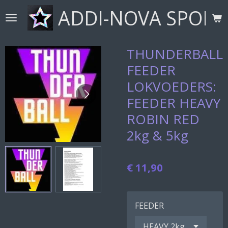
ADDI-NOVA SPORT
Ga
direct
naar
de
THUNDERBALL
hoofdinhoud
FEEDER
LOKVOEDERS:
FEEDER HEAVY
ROBIN RED
2kg & 5kg
€ 11,90
FEEDER