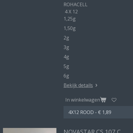
ROHACELL
4 X 12
1,25g
1,50g
2g
3g
4g
5g
6g
Bekijk details
In winkelwagen
NOVASTAR CS 107 C